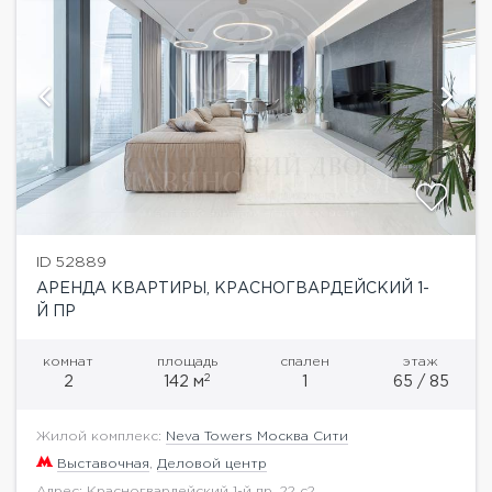
ID 52889
АРЕНДА КВАРТИРЫ, КРАСНОГВАРДЕЙСКИЙ 1-
Й ПР
комнат
площадь
спален
этаж
2
2
142 м
1
65 / 85
Жилой комплекс:
Neva Towers Москва Сити
Выставочная
,
Деловой центр
Адрес: Красногвардейский 1-й пр. 22 с2