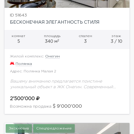
ID 51643
БЕСКОНЕЧНАЯ ЭЛЕГАНТНОСТЬ СТИЛЯ
комнат
площадь
спален
этаж
2
5
340 м
3
3 / 10
Жилой комплекс:
Онегин
Полянка
Адрес: Полянка Малая 2
Вашему вниманию предлагается поистине
уникальный объект в ЖК Онегин. Современный
дизайн, выполненный известным зарубежным
автором. Функциональной планировкой
2'500'000
предусмотрено: зона кухни, просторная гостиная,
9'000'000
Возможна продажа
основная спальная комната с собственным...
Эксклюзив
Спецпредложение