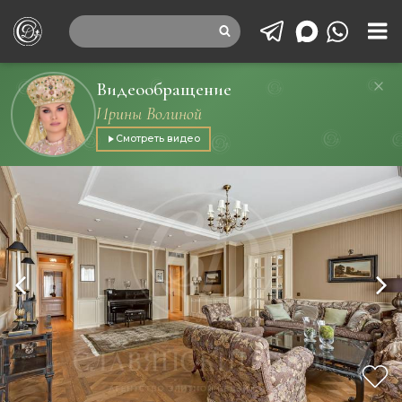
Видеообращение
Ирины Волиной
Смотреть видео