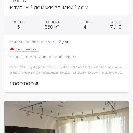
ID 9056
КЛУБНЫЙ ДОМ ЖК ВЕНСКИЙ ДОМ
комнат
площадь
спален
этаж
2
6
360 м
4
7 / 13
Жилой комплекс:
Венский дом
Смоленская
Адрес: 1-й Неопалимовский пер. 8
Для Вас предлагается просторная шестикомнатная
квартира (прекрасные виды из всех окон) в элитном
жилом комплексе "Венский Дом" площадью 360
кв.м. Функциональной планировкой предусмотрено:
1'000'000
4 просторные спальни, две...