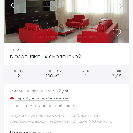
ID 1238
В ОСОБНЯКЕ НА СМОЛЕНСКОЙ
комнат
площадь
спален
этаж
2
2
100 м
1
2 / 8
Жилой комплекс:
Венский дом
Парк Культуры
,
Смоленская
Адрес: 1-й Неопалимовский пер. 8
Двухкомнатная квартира в особняке в 1-ом
Неопалимовском переулке. · студия (40 кв.м) ·
спальня (20 кв.м)· 2 совмещенных санузла (ванна,
биде), · встроенная кухня со всей техникой...