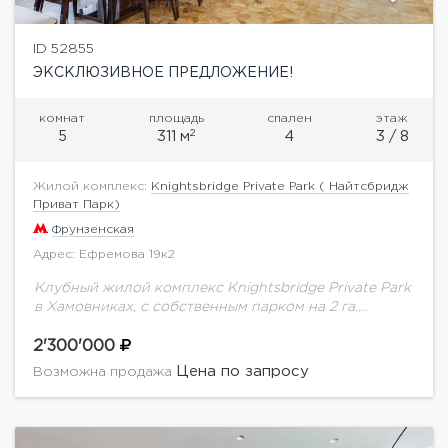
ID 52855
ЭКСКЛЮЗИВНОЕ ПРЕДЛОЖЕНИЕ!
комнат
площадь
спален
этаж
2
5
311 м
4
3 / 8
Жилой комплекс:
Knightsbridge Private Park ( Найтсбридж
Приват Парк)
Фрунзенская
Адрес: Ефремова 19к2
Клубный жилой комплекс Knightsbridge Private Park
в Хамовниках, с собственным парком на 2 га.
Предлагается квартира с качественным ремонтом.
Планировка: кухня-столовая, гостиная, 4 спальни, 4
2'300'000
санузла, 4...
Цена по запросу
Возможна продажа