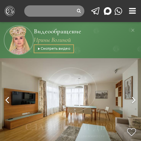
Видеообращение
Ирины Волиной
Смотреть видео