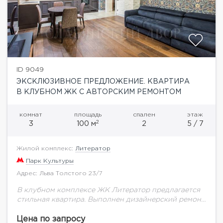
ID 9049
ЭКСКЛЮЗИВНОЕ ПРЕДЛОЖЕНИЕ. КВАРТИРА
В КЛУБНОМ ЖК С АВТОРСКИМ РЕМОНТОМ
комнат
площадь
спален
этаж
2
3
100 м
2
5 / 7
Жилой комплекс:
Литератор
Парк Культуры
Адрес: Льва Толстого 23/7
В клубном комплексе ЖК Литератор предлагается
стильная квартира. Выполнен дизайнерский ремонт
в современном стиле с использованием дорогих
материалов. Функциональной планировкой
Цена по запросу