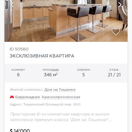
ID 50580
ЭКСКЛЮЗИВНАЯ КВАРТИРА
комнат
площадь
спален
этаж
2
6
346 м
5
21 / 21
Жилой комплекс:
Дом на Тишинке
Баррикадная
,
Краснопресненская
Адрес: Тишинский Большой пер. 10с1
Просторная 6-ти комнатная квартира в жилом
комплексе премиум класса "Дом на Тишинке".
Великолепный ремонт. Планировка: гостиная
совмещена с кухней, постирочная, гостевая ванная
14'000