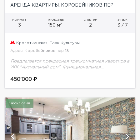
АРЕНДА КВАРТИРЫ, КОРОБЕЙНИКОВ ПЕР
комнат
площадь
спален
этаж
2
3
150 м
2
3 / 7
Кропоткинская
,
Парк Культуры
Адрес: Коробейников пер 18
Предлагается прекрасная трехкомнатная квартира в
ЖК "Актуальный дом". Функциональная
планировка: гостиная с выделенной зоной
кабинета, кухня, две спальни, одна из которых с
450'000
гардеробной и санузлом, полноценный санузел,...
Эксклюзив