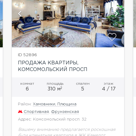
показать ещё 26 фотографий
ID 52896
ПРОДАЖА КВАРТИРЫ,
КОМСОМОЛЬСКИЙ ПРОСП
комнат
площадь
спален
этаж
2
6
310 м
5
4 / 17
Район:
Хамовники, Плющиха
Спортивная
,
Фрунзенская
Адрес: Комсомольский просп. 32
Вашему вниманию предлагается роскошная
6-ти комнатная квартира в ЖК Камелот