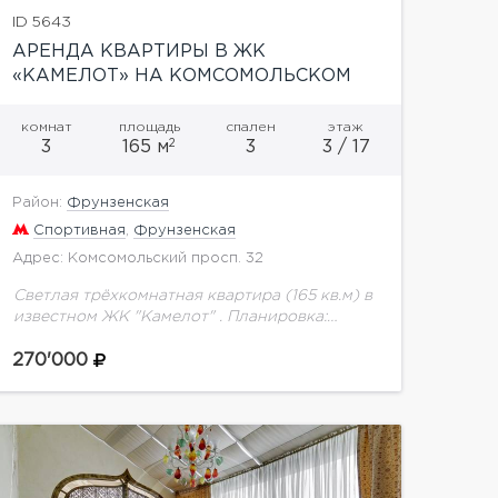
ID 5643
АРЕНДА КВАРТИРЫ В ЖК
«КАМЕЛОТ» НА КОМСОМОЛЬСКОМ
ПРОСПЕКТЕ
комнат
площадь
спален
этаж
2
3
165 м
3
3 / 17
Район:
Фрунзенская
Спортивная
,
Фрунзенская
Адрес: Комсомольский просп. 32
Светлая трёхкомнатная квартира (165 кв.м) в
известном ЖК "Камелот" . Планировка:
студия (60 кв.м), спальня (24 кв.м), комната
свободного назначения (20 кв.м), 2.5 санузла
270'000
(ванна, душевая кабина,...