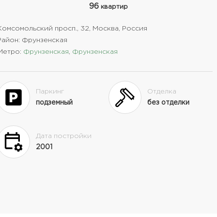
96
квартир
Комсомольский просп., 32, Москва, Россия
Район: Фрунзенская
Метро:
Фрунзенская
,
Фрунзенская
Паркинг
Отделка
подземный
без отделки
Дата постройки
2001