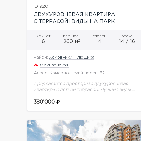
ID 9201
ДВУХУРОВНЕВАЯ КВАРТИРА
С ТЕРРАСОЙ! ВИДЫ НА ПАРК
УСАДЬБА ТРУБЕЦКИХ
комнат
площадь
спален
этаж
2
6
260 м
4
14 / 16
Район:
Хамовники, Плющиха
Фрунзенская
Адрес: Комсомольский просп. 32
Предлагается просторная двухуровневая
квартира с летней террасой. Лучшие виды на
парк Усадьба Трубецких. Выполнен свежий
косметический ремонт. Функциональной
380'000
планировкой предусмотрено: просторная
кухня с обеденной зоной, гостиная с...