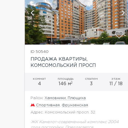
й
показать ещё 33 фотографии
ID 50540
ПРОДАЖА КВАРТИРЫ,
КОМСОМОЛЬСКИЙ ПРОСП
комнат
площадь
спален
этаж
2
4
146 м
3
11 / 18
Район:
Хамовники, Плющиха
Спортивная
,
Фрунзенская
Адрес: Комсомольский просп. 32
ЖК Камелот-современный комплекс 2004
года постройки. Предлагается