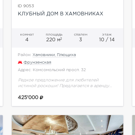
ID 9053
КЛУБНЫЙ ДОМ В ХАМОВНИКАХ
комнат
площадь
спален
этаж
2
4
220 м
3
10 / 14
Район:
Хамовники, Плющиха
Фрунзенская
Адрес: Комсомольский просп. 32
Редкое предложение для любителей
истиной роскоши! Предлагается в аренду
шикарная 4-х комнатная квартира на
территории элитного ЖК Камелот в
425'000
престижном районе Москвы. Квартира
подкупает своим необычным дизайном...