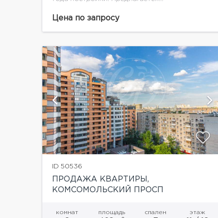
четырехкомнатная квартира. Квартира без
отделки. Планировка: кухня-столовая,
Цена по запросу
гостиная, три спальни, три санузла. Потолки
3,1 м. Презентабельная входная группа.
Подземный паркинг....
ий
ID 50536
ПРОДАЖА КВАРТИРЫ,
КОМСОМОЛЬСКИЙ ПРОСП
комнат
площадь
спален
этаж