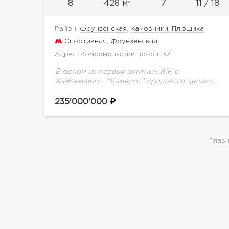
2
8
428 м
7
11 / 18
Район:
Фрунзенская
,
Хамовники, Плющиха
Спортивная
,
Фрунзенская
Адрес: Комсомольский просп. 32
В одном из первых элитных ЖК в
Хамовниках - "Камелот" продается целиком
прекрасный по своим видовым
характеристикам 11-й этаж! Если не
235'000'000
учитывать площадь коридоров вокруг
лифтов, это...
Главн