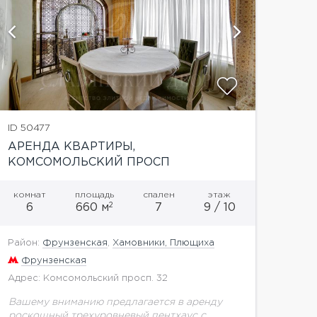
показать
ID 50477
АРЕНДА КВАРТИРЫ,
КОМСОМОЛЬСКИЙ ПРОСП
комнат
площадь
спален
этаж
2
6
660 м
7
9 / 10
Район:
Фрунзенская
,
Хамовники, Плющиха
Фрунзенская
Адрес: Комсомольский просп. 32
Вашему вниманию предлагается в аренду
роскошный трехуровневый пентхаус с