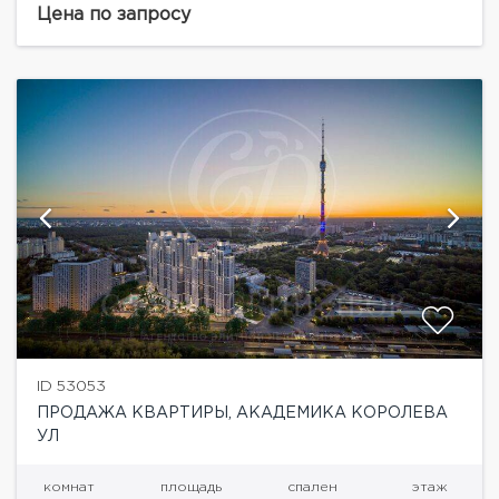
1,7 га с зонами для активного...
Цена по запросу
ID 53053
ПРОДАЖА КВАРТИРЫ, АКАДЕМИКА КОРОЛЕВА
УЛ
комнат
площадь
спален
этаж