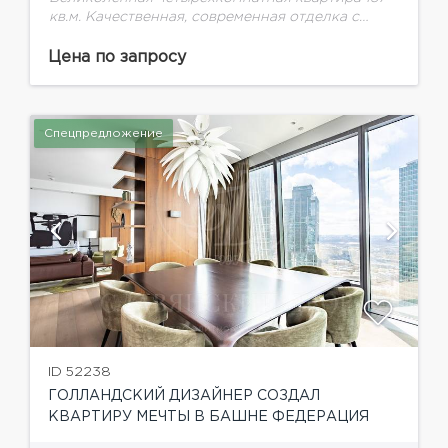
кв.м. Качественная, современная отделка с
использованием дорогих материалов.
Планировка: кухня, гостиная, три спальни с
Цена по запросу
собственными гардеробными комнатами, два
полных санузла, постирочная. Квартира
полностью...
Спецпредложение
ID 52238
ГОЛЛАНДСКИЙ ДИЗАЙНЕР СОЗДАЛ
КВАРТИРУ МЕЧТЫ В БАШНЕ ФЕДЕРАЦИЯ