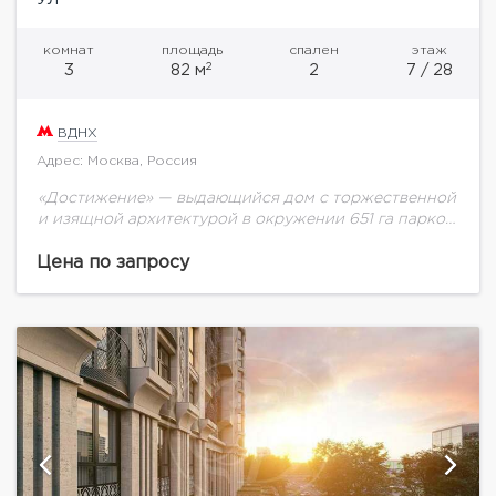
комнат
площадь
спален
этаж
2
3
82 м
2
7 / 28
ВДНХ
Адрес: Москва, Россия
«Достижение» — выдающийся дом с торжественной
и изящной архитектурой в окружении 651 га парков
на любой вкус. Свой ландшафтный двор площадью
1,7 га с зонами для активного...
Цена по запросу