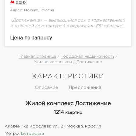
ВДНХ
Адрес: Москва, Россия
«Достижение» — выдающийся дом с торжественной
и изящной архитектурой в окружении 651 га парков
на любой вкус. Свой ландшафтный двор площадью
1,7 га с зонами для активного...
Цена по запросу
Главная страница
/
Городская недвижимость
/
Жилые комплексы
/ Достижение
ХАРАКТЕРИСТИКИ
Описание
Предложения
Жилой комплекс Достижение
1214
квартир
Академика Королева ул., 21, Москва, Россия
Метро:
Бутырская