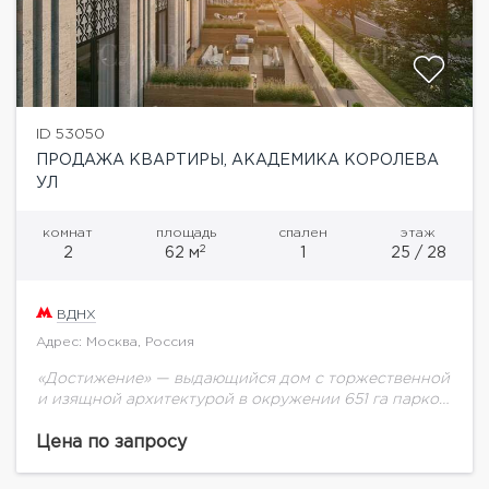
ID 53050
ПРОДАЖА КВАРТИРЫ, АКАДЕМИКА КОРОЛЕВА
УЛ
комнат
площадь
спален
этаж
2
2
62 м
1
25 / 28
ВДНХ
Адрес: Москва, Россия
«Достижение» — выдающийся дом с торжественной
и изящной архитектурой в окружении 651 га парков
на любой вкус. Свой ландшафтный двор площадью
1,7 га с зонами для активного...
Цена по запросу