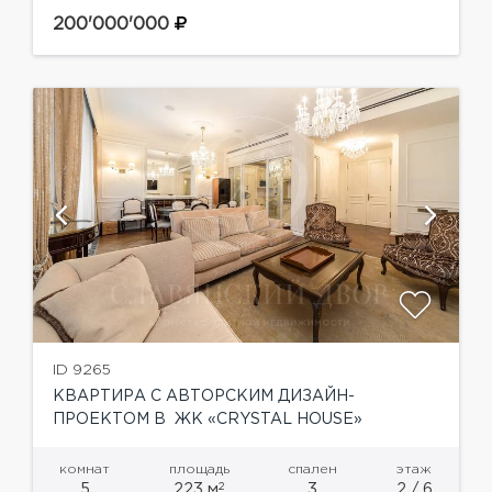
Функциональная планировка: прихожая,
гостевой санузел с постирочной, гостиная-
200'000'000
кухня-столовая, грамотно спланированное
пространство спален отделено раздвижной
дверью, две...
ID 9265
КВАРТИРА С АВТОРСКИМ ДИЗАЙН-
ПРОЕКТОМ В ЖК «CRYSTAL HOUSE»
комнат
площадь
спален
этаж
2
5
223 м
3
2 / 6