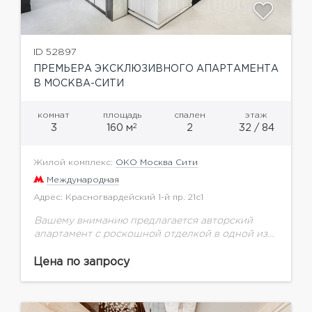
ID 52897
ПРЕМЬЕРА ЭКСКЛЮЗИВНОГО АПАРТАМЕНТА
В МОСКВА-СИТИ
комнат
площадь
спален
этаж
2
3
160 м
2
32 / 84
Жилой комплекс:
ОКО Москва Сити
Международная
Адрес: Красногвардейский 1-й пр. 21с1
Вашему вниманию предлагается авторский
апартамент с роскошной отделкой в одной из
лучших для жизни башен Москва-Сити.
Прекрасное сочетание высокого уровня
Цена по запросу
отделки, достойного наполнения и
функциональной планировки делают...