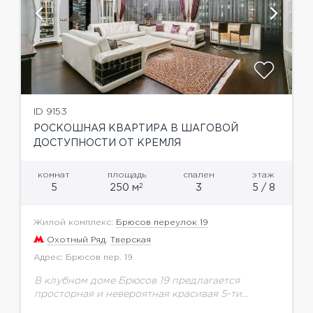
ID 9153
РОСКОШНАЯ КВАРТИРА В ШАГОВОЙ
ДОСТУПНОСТИ ОТ КРЕМЛЯ
комнат
площадь
спален
этаж
2
5
250 м
3
5 / 8
Жилой комплекс:
Брюсов переулок 19
Охотный Ряд
,
Тверская
Адрес: Брюсов пер. 19
В клубном доме Брюсов 19 предлагается
просторная и невероятная красивая 5-ти
комнатная квартира 250 м.кв на 5 этаже.