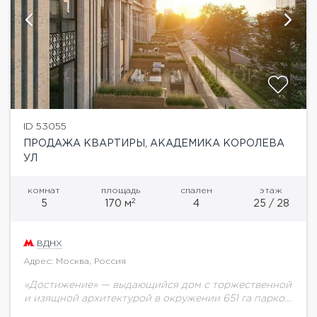
ID 53055
ПРОДАЖА КВАРТИРЫ, АКАДЕМИКА КОРОЛЕВА
УЛ
комнат
площадь
спален
этаж
2
5
170 м
4
25 / 28
ВДНХ
Адрес: Москва, Россия
«Достижение» — выдающийся дом с торжественной
и изящной архитектурой в окружении 651 га парков
на любой вкус. Свой ландшафтный двор площадью