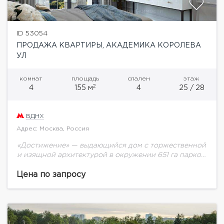
ID 53054
ПРОДАЖА КВАРТИРЫ, АКАДЕМИКА КОРОЛЕВА
УЛ
комнат
площадь
спален
этаж
2
4
155 м
4
25 / 28
ВДНХ
Адрес: Москва, Россия
«Достижение» — выдающийся дом с торжественной
и изящной архитектурой в окружении 651 га парков
на любой вкус. Свой ландшафтный двор площадью
1,7 га с зонами для активного...
Цена по запросу