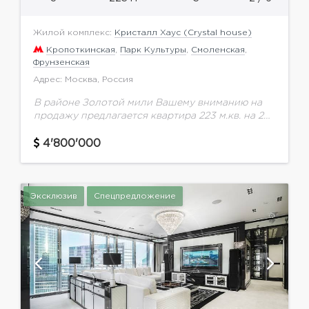
Жилой комплекс:
Кристалл Хаус (Crystal house)
Кропоткинская
,
Парк Культуры
,
Смоленская
,
Фрунзенская
Адрес: Москва, Россия
В районе Золотой мили Вашему вниманию на
продажу предлагается квартира 223 м.кв. на 2
этаже в ЖК "Crystal House". Удобная
планировка: прихожая с гардеробной
4'800'000
комнатой, гостевой сан....
Эксклюзив
Спецпредложение