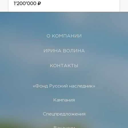
Выполнен качественный ремонт по
1'200'000
индивидуальному проекту с использованием
дорогих...
О КОМПАНИИ
ИРИНА ВОЛИНА
КОНТАКТЫ
«Фонд Русский наследник»
Кампания
Спецпредложения