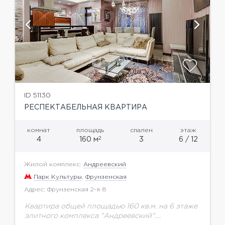
ID 51130
РЕСПЕКТАБЕЛЬНАЯ КВАРТИРА
комнат
площадь
спален
этаж
2
4
160 м
3
6 / 12
Жилой комплекс:
Андреевский
Парк Культуры
,
Фрунзенская
Адрес: Фрунзенская 2-я 8
Квартира общей площадью 160 кв.м. на 6 этаже
элитного комплекса "Андреевский".