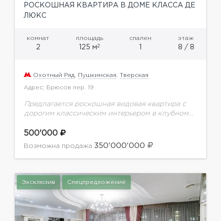
РОСКОШНАЯ КВАРТИРА В ДОМЕ КЛАССА ДЕ
ЛЮКС
комнат
площадь
спален
этаж
2
2
125 м
1
8 / 8
Охотный Ряд
,
Пушкинская
,
Тверская
Адрес: Брюсов пер. 19
Предлагается роскошная видовая квартира с
дорогим классическим интерьером в клубном
доме класса de luxe. Квартира полностью
укомплектована эксклюзивной мебелью из
500'000
ценных пород дерева и бытовой техникой
350'000'000
Возможна продажа
премиум...
Эксклюзив
Спецпредложение