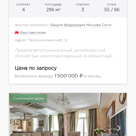
комнат
площадь
спален
этаж
2
4
296 м
3
55 / 66
Жилой комплекс:
башня Федерация Москва Сити
Выставочная
Адрес: Пресненская наб. 12
Предлагается уникальный, дизайнерский,
полностью укомплектованный 4-комнатный
апартамент в Башне Федерация Москва-Сити.
Современный жилой комплекс, вооруженный
Цена по запросу
тип охраны, система видеонаблюдения,
1'500'000
Возможна аренда
в месяц
консьерж-сервис, экспресс лифты, своя служба
эксплуатации, презентабельная входная...
Снижение цены