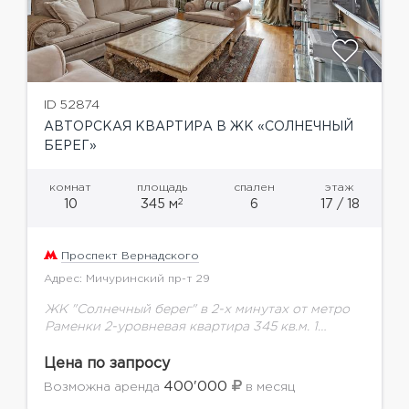
ID 52874
АВТОРСКАЯ КВАРТИРА В ЖК «СОЛНЕЧНЫЙ
БЕРЕГ»
комнат
площадь
спален
этаж
2
10
345 м
6
17 / 18
Проспект Вернадского
Адрес: Мичуринский пр-т 29
ЖК "Солнечный берег" в 2-х минутах от метро
Раменки 2-уровневая квартира 345 кв.м. 1
уровень: кухня-столовая-гостиная с камином и
роялем, бильярдная со столом для русского
Цена по запросу
бильярда, кабинет-библиотека,...
400'000
Возможна аренда
в месяц