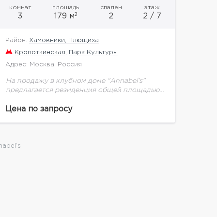
комнат
площадь
спален
этаж
2
3
179 м
2
2 / 7
Район:
Хамовники, Плющиха
Кропоткинская
,
Парк Культуры
Адрес: Москва, Россия
На продажу в клубном доме "Annabel’s"
предлагается резиденция общей площадью
179,6 кв.м.Annabel’s воплощает в себе идею
эклектики — искусства смешения стилей и
Цена по запросу
эпох. Это заметно уже на...
abel’s