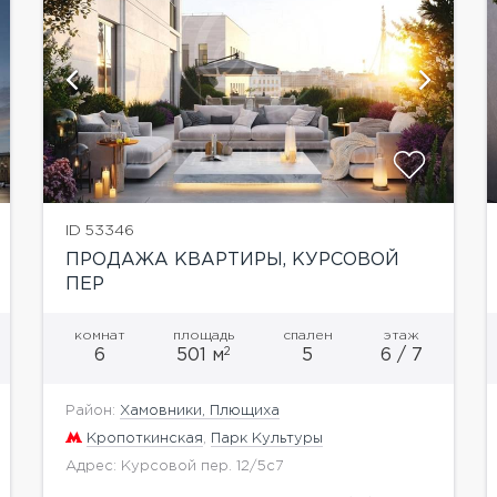
показать ещё 4 фотографии
ID 53346
ПРОДАЖА КВАРТИРЫ, КУРСОВОЙ
ПЕР
комнат
площадь
спален
этаж
2
6
501 м
5
6 / 7
Район:
Хамовники, Плющиха
Кропоткинская
,
Парк Культуры
Адрес: Курсовой пер. 12/5с7