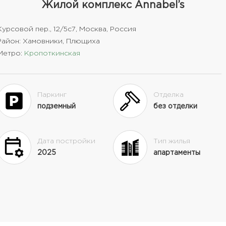
Жилой комплекс Annabel’s
Курсовой пер., 12/5с7, Москва, Россия
Район: Хамовники, Плющиха
Метро:
Кропоткинская
Паркинг
Отделка
подземный
без отделки
Дата постройки
Тип жилья
2025
апартаменты