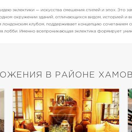
 идею эклектики — искусства смешения стилей и эпох. Это з
дном окружении зданий, отличающихся видом, историей и во
 лондонским клубом, поддерживает концепцию сочетанием с
я лобби. Именно всепроникающая эклектика формирует уник
ОЖЕНИЯ В РАЙОНЕ ХАМО
показать ещё 17 фотографий