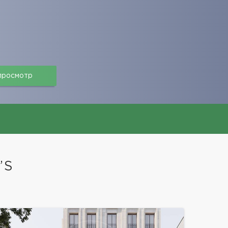
 просмотр
’S
е