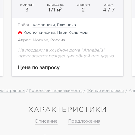
комнат
площадь
спален
этаж
2
3
171 м
2
4 / 7
Район:
Хамовники, Плющиха
Кропоткинская
,
Парк Культуры
Адрес: Москва, Россия
На продажу в клубном доме "Annabel’s"
предлагается резиденция общей площадью
171 кв.м.Annabel’s воплощает в себе идею
эклектики — искусства смешения стилей и
Цена по запросу
эпох. Это заметно уже на...
ая страница
/
Городская недвижимость
/
Жилые комплексы
/ Ann
ХАРАКТЕРИСТИКИ
Описание
Предложения