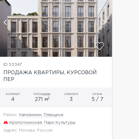
показат
ID 53347
ПРОДАЖА КВАРТИРЫ, КУРСОВОЙ
ПЕР
комнат
площадь
спален
этаж
2
4
271 м
3
5 / 7
Район:
Хамовники, Плющиха
Кропоткинская
,
Парк Культуры
Адрес: Москва, Россия