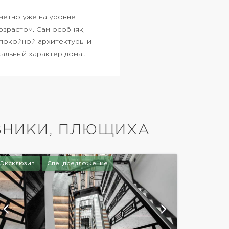
аметно уже на уровне
зрастом. Сам особняк,
покойной архитектуры и
альный характер дома…
ВНИКИ, ПЛЮЩИХА
Эксклюзив
Спецпредложение
показать е