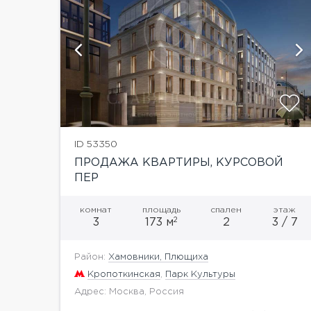
и
показать ещё 4 фотографии
ID 53350
ПРОДАЖА КВАРТИРЫ, КУРСОВОЙ
ПЕР
комнат
площадь
спален
этаж
2
3
173 м
2
3 / 7
Район:
Хамовники, Плющиха
Кропоткинская
,
Парк Культуры
Адрес: Москва, Россия