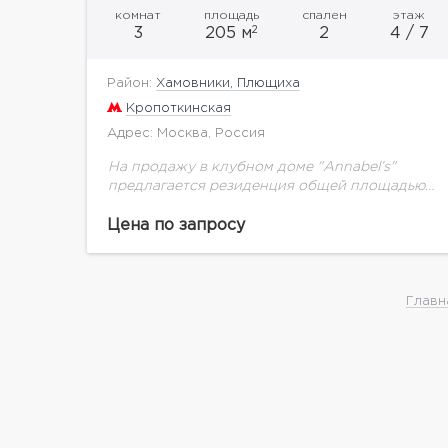
комнат
площадь
спален
этаж
2
3
205 м
2
4 / 7
Район:
Хамовники, Плющиха
Кропоткинская
Адрес: Москва, Россия
На продажу в клубном доме "Annabel’s"
предлагается резиденция общей площадью
205,4 кв.м.Annabel’s воплощает в себе идею
эклектики — искусства смешения стилей и
Цена по запросу
эпох. Это заметно уже на...
Главн