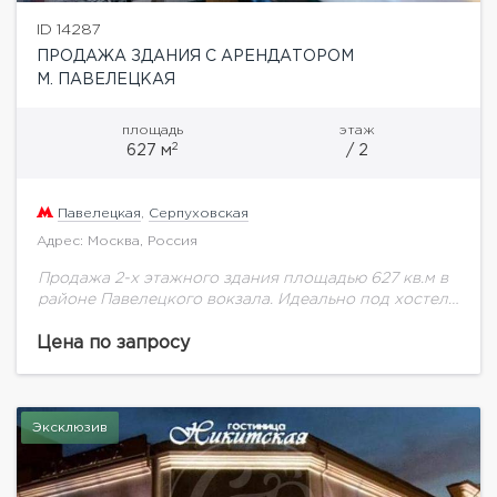
ID 14287
ПРОДАЖА ЗДАНИЯ С АРЕНДАТОРОМ
М. ПАВЕЛЕЦКАЯ
площадь
этаж
2
627 м
/ 2
Павелецкая
,
Серпуховская
Адрес: Москва, Россия
Продажа 2-х этажного здания площадью 627 кв.м в
районе Павелецкого вокзала. Идеально под хостел.
Возможна продажа готового арендного бизнеса:
якорный арендатор (2 этаж целиком) - хостел
Цена по запросу
(договор...
Эксклюзив