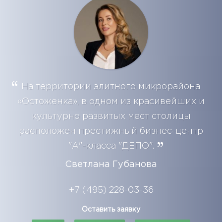
На территории элитного микрорайона
«Остоженка», в одном из красивейших и
культурно развитых мест столицы
расположен престижный бизнес-центр
"A"-класса "ДЕПО".
Светлана Губанова
+7 (495) 228-03-36
Оставить заявку