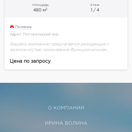
площадь
этаж
2
480 м
1 / 4
Полянка
Адрес: Погорельский пер.
Вашему вниманию предлагается резиденция с
возможностью проживания Функциональная
планировка, красивая входная группа,
дизайнерский ремонт Охраняемая парковка 2, 3
Цена по запросу
этаж и мансарда Есть возможность
дополнительного приобретения 1 и...
О КОМПАНИИ
ИРИНА ВОЛИНА