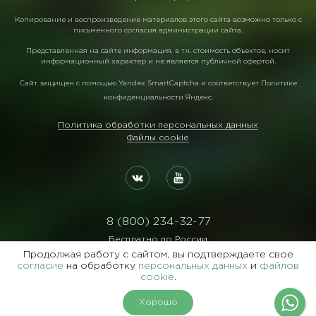
Копирование и воспроизведение материалов этого сайта возможно только с
письменного согласия администрации сайта.
Представленная на сайте информация, в т.ч. стоимость объектов, носит
информационный характер и не является публичной офертой.
Сайт защищен с помощью
Yandex SmartCaptcha
и соответствует
Политике
конфиденциальности Яндекс
.
Политика обработки персональных данных
Файлы cookie
8 (800) 234-32-77
Бесплатно по России
Продолжая работу с сайтом, вы подтверждаете свое
Реквизиты:
согласие
на обработку
персональных данных
и
файлов
ООО Агентство "Славянский Двор"
cookie
.
ИНН:7729122105 ОГРН:1027700102473
Хорошо