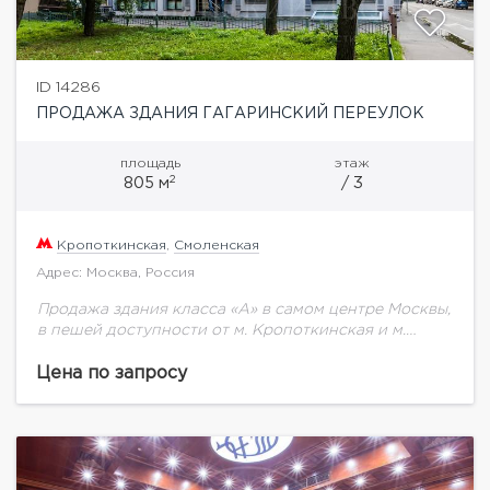
ID 14286
ПРОДАЖА ЗДАНИЯ ГАГАРИНСКИЙ ПЕРЕУЛОК
площадь
этаж
2
805 м
/ 3
Кропоткинская
,
Смоленская
Адрес: Москва, Россия
Продажа здания класса «А» в самом центре Москвы,
в пешей доступности от м. Кропоткинская и м.
Смоленская. В 2012 г. был сделан капитальный
ремонт. Общая площадь 805...
Цена по запросу