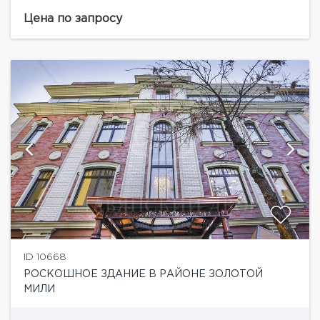
сподвижника и фаворита Петра Великого –
генерал-майору Сергею Меншикову. В 2007 году
Цена по запросу
здание было отстроено заново...
ID 10668
РОСКОШНОЕ ЗДАНИЕ В РАЙОНЕ ЗОЛОТОЙ
МИЛИ