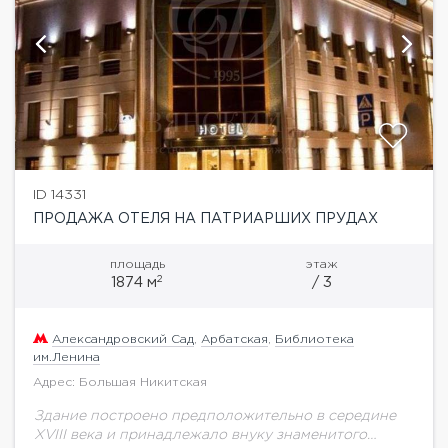
ID 14331
ПРОДАЖА ОТЕЛЯ НА ПАТРИАРШИХ ПРУДАХ
площадь
этаж
2
1874 м
/ 3
Александровский Сад
,
Арбатская
,
Библиотека
им.Ленина
Адрес: Большая Никитская
Здание построено предположительно в середине
XVIII века и принадлежало внуку знаменитого