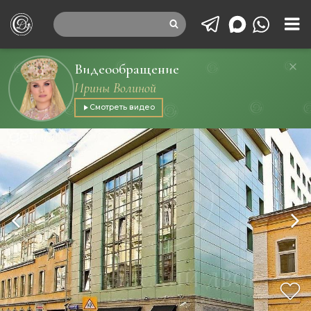
Видеообращение
Ирины Волиной
Смотреть видео