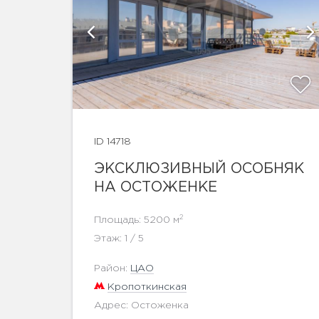
афий
ID 14718
показать ещё 7 фотографий
ЭКСКЛЮЗИВНЫЙ ОСОБНЯК
НА ОСТОЖЕНКЕ
2
Площадь: 5200 м
Этаж: 1 / 5
Район:
ЦАО
Кропоткинская
Адрес: Остоженка