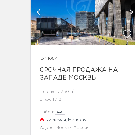
афии
ID 14667
показать ещё 30 фотографий
СРОЧНАЯ ПРОДАЖА НА
ЗАПАДЕ МОСКВЫ
2
Площадь: 350 м
Этаж: 1 / 2
Район:
ЗАО
Киевская
,
Минская
Адрес: Москва, Россия