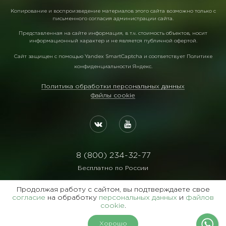
Копирование и воспроизведение материалов этого сайта возможно только с
письменного согласия администрации сайта.
Представленная на сайте информация, в т.ч. стоимость объектов, носит
информационный характер и не является публичной офертой.
Сайт защищен с помощью
Yandex SmartCaptcha
и соответствует
Политике
конфиденциальности Яндекс
.
Политика обработки персональных данных
Файлы cookie
8 (800) 234-32-77
Бесплатно по России
Реквизиты:
Продолжая работу с сайтом, вы подтверждаете свое
ООО Агентство "Славянский Двор"
согласие
на обработку
персональных данных
и
файлов
cookie
.
ИНН:7729122105 ОГРН:1027700102473
Хорошо