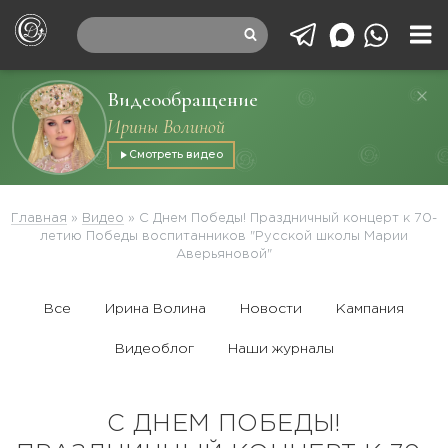
Видеообращение
Ирины Волиной
Смотреть видео
Главная
»
Видео
»
С Днем Победы! Праздничный концерт к 70-
летию Победы воспитанников "Русской школы Марии
Аверьяновой"
Все
Ирина Волина
Новости
Кампания
Видеоблог
Наши журналы
С ДНЕМ ПОБЕДЫ!