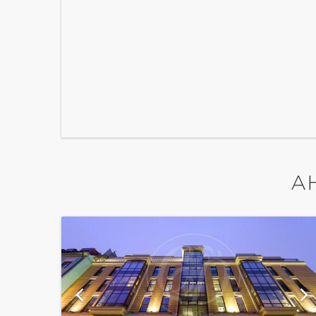
А
ю
показать ещё 4 фотографии