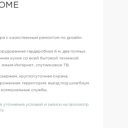
ОМЕ
ира с качественным ремонтом по дизайн-
борудованная гардеробная 6 м, два полных
оенная кухня со всей бытовой техникой
 линия Интернет, спутниковое ТВ.
сьержем, круглосуточная охрана,
роженная территория, въезд под шлагбаум,
е коммунальные службы.
 уточнения условий и записи на просмотр
ку.