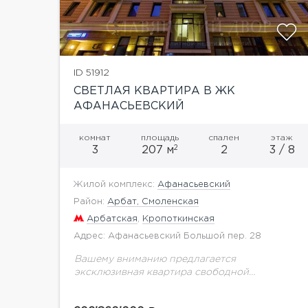
ID 51912
СВЕТЛАЯ КВАРТИРА В ЖК
АФАНАСЬЕВСКИЙ
комнат
площадь
спален
этаж
2
3
207 м
2
3 / 8
Жилой комплекс:
Афанасьевский
Район:
Арбат, Смоленская
Арбатская
,
Кропоткинская
Адрес: Афанасьевский Большой пер. 28
Вашему вниманию предлагается
эксклюзивная квартира свободной
планировки в ЖК Афанасьевский. Можно
спланировать 2-3 изолированных комнаты,