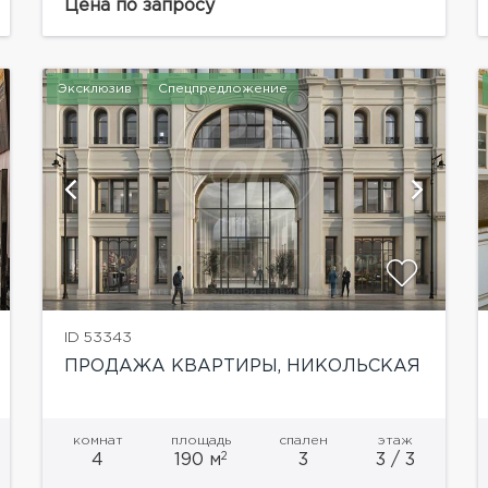
гостиной, собственным бассейном. А с
Цена по запросу
террасы на крыше открываются самые
красивые виды на Москву-реку,...
Эксклюзив
Спецпредложение
показать ещё 22 фотографии
ID 53343
ПРОДАЖА КВАРТИРЫ, НИКОЛЬСКАЯ
комнат
площадь
спален
этаж
2
4
190 м
3
3 / 3