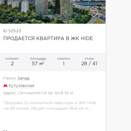
ID 52523
ПРОДАЕТСЯ КВАРТИРА В ЖК HIDE
комнат
площадь
спален
этаж
2
2
57 м
1
28 / 41
Район:
Запад
Кутузовская
Адрес: Сетуньский 1-й пр. вл.6-10 к1
Продажа 2х комнатной квартиры в ЖК Hide
на 28 этаже, общей площадью 56,6 кв. м.
Новый фантастический проект комплекса
Hide объединяет всё необходимое для
комфорта столичной жизни....