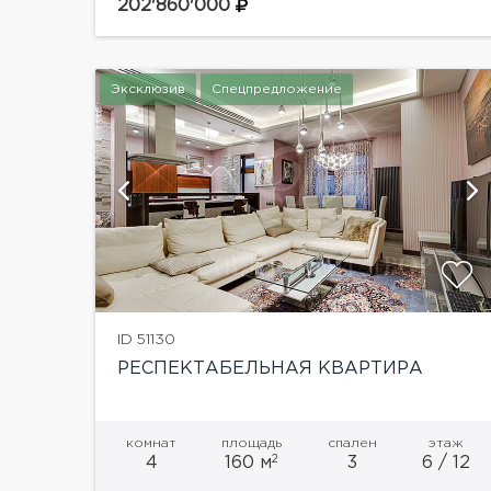
202'860'000
просторную кухню гостиную, столовую, 3
санузла. Жилой комплекс «Афанасьевский»
— современный клубный...
Эксклюзив
Спецпредложение
ии
показать ещё 6 фотографий
ID 51130
РЕСПЕКТАБЕЛЬНАЯ КВАРТИРА
комнат
площадь
спален
этаж
2
4
160 м
3
6 / 12