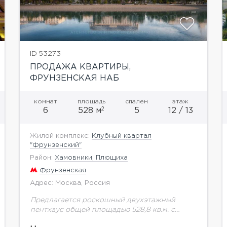
ID 53273
ПРОДАЖА КВАРТИРЫ,
ФРУНЗЕНСКАЯ НАБ
комнат
площадь
спален
этаж
2
6
528 м
5
12 / 13
Жилой комплекс:
Клубный квартал
"Фрунзенский"
Район:
Хамовники, Плющиха
Фрунзенская
Адрес: Москва, Россия
Предлагается роскошный двухэтажный
пентхаус общей площадью 528,8 кв.м. с
дровяным камином в просторной кухне-