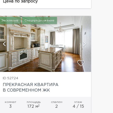
Цена по запросу
Эксклюзив
Спецпредложение
показать
ID 52724
ПРЕКРАСНАЯ КВАРТИРА
В СОВРЕМЕННОМ ЖК
комнат
площадь
спален
этаж
2
3
172 м
2
4 / 15