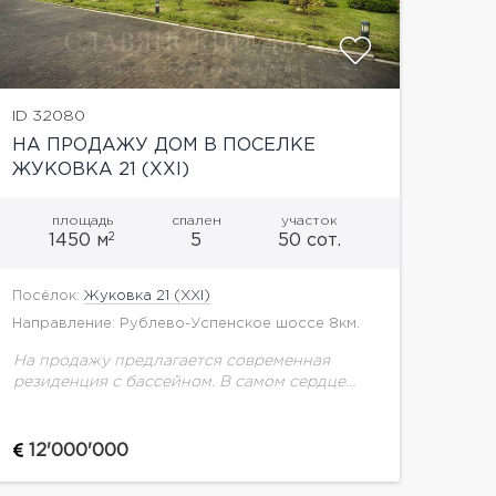
ID 32080
НА ПРОДАЖУ ДОМ В ПОСЕЛКЕ
ЖУКОВКА 21 (XXI)
площадь
спален
участок
2
1450 м
5
50 сот.
Посёлок:
Жуковка 21 (XXI)
Направление: Рублево-Успенское шоссе 8км.
На продажу предлагается современная
резиденция с бассейном. В самом сердце
престижного посёлка Жуковка 21, на ровном,
просторном участке в 50 соток,
расположена современная двухэтажная
12'000'000
резиденция площадью 1...