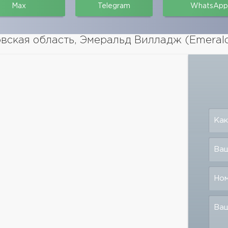
Max
Telegram
WhatsApp
ская область, Эмеральд Вилладж (Emerald 
Как
Ваш
Но
Ва