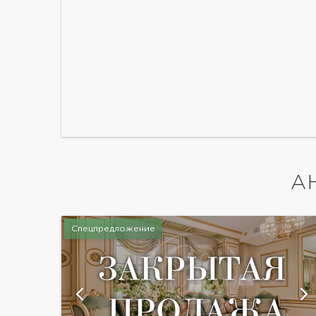
А
Спецпредложение
й
показать ещё 28 фотографий