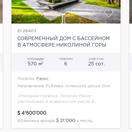
ID 26403
СОВРЕМЕННЫЙ ДОМ С БАССЕЙНОМ
В АТМОСФЕРЕ НИКОЛИНОЙ ГОРЫ
площадь
спален
участок
2
570 м
6
25 сот.
Посёлок:
Ранис
Направление: Рублево-Успенское шоссе 21км.
Описание посёлка: Поселок Ранис
расположен в живописном месте, в
сосновом бору, на 24-м км Рублево-
Успенского шоссе. Это закрытый дачный
4'600'000
поселок с богатыми особняками,
21'000
Возможна аренда
в месяц
окруженными глухими заборами.Общая
площадь...