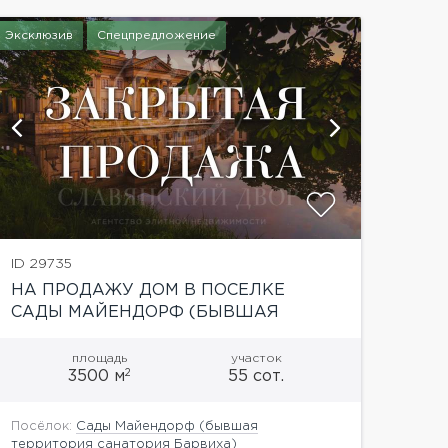
Эксклюзив
Спецпредложение
показать
ID 29735
НА ПРОДАЖУ ДОМ В ПОСЕЛКЕ
САДЫ МАЙЕНДОРФ (БЫВШАЯ
ТЕРРИТОРИЯ САНАТОРИЯ БАРВИХА)
площадь
участок
2
3500 м
55 сот.
Посёлок:
Сады Майендорф (бывшая
территория санатория Барвиха)