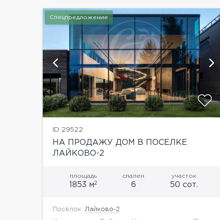
Спецпредложение
ий
показать ещё 4 фотографии
ID 29522
НА ПРОДАЖУ ДОМ В ПОСЕЛКЕ
ЛАЙКОВО-2
площадь
спален
участок
2
1853 м
6
50 сот.
Посёлок:
Лайково-2