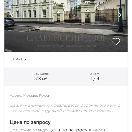
ID 14765
площадь
этаж
2
518 м
1 / 4
Адрес: Москва, Россия
Вашему вниманию предлагается особняк 518 кв.м. с
эксклюзивной отделкой в самом центре Москвы.
Планировка располагается в четырех уровнях. 1
уровень (цокольный этаж): Зал для приема гостей
Цена по запросу
с...
Цена по запросу
Возможна аренда
в месяц