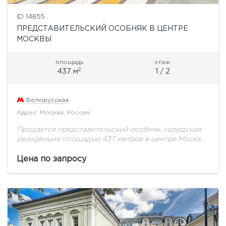
ID 14655
ПРЕДСТАВИТЕЛЬСКИЙ ОСОБНЯК В ЦЕНТРЕ
МОСКВЫ
площадь
этаж
2
437 м
1 / 2
Белорусская
Адрес: Москва, Россия
Продается представительский особняк, городская
резиденция площадью 437 метров в центре Москвы,
в 7 минутах ходьбы от метро Белорусская и в 5
минутах от Тверской на транспорте. Вся...
Цена по запросу