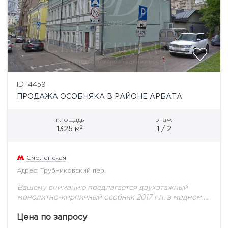
ID 14459
ПРОДАЖА ОСОБНЯКА В РАЙОНЕ АРБАТА
площадь
этаж
2
1325 м
1 / 2
Смоленская
Адрес: Трубниковский пер.
Вашему вниманию предлагается двухэтажный
монолитно-кирпичный особняк 2017 г.п. в модном и
престижном районе Арбата с его архитектурными и
историческими памятниками, развитой
Цена по запросу
инфраструктурой, удобными транспортными