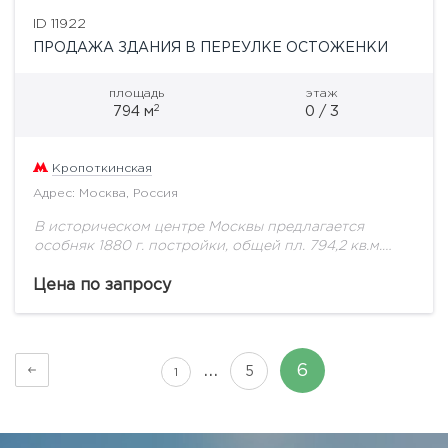
ID 11922
ПРОДАЖА ЗДАНИЯ В ПЕРЕУЛКЕ ОСТОЖЕНКИ
площадь
этаж
2
794 м
0 / 3
Кропоткинская
Адрес: Москва, Россия
В историческом центре Москвы предлагается
особняк 1880 г. постройки, общей пл. 794,2 кв.м.
Особняк состоит из трех этажей и мансарды.
Здание после реконструкции. Выполнен
Цена по запросу
капитальный ремонт с...
…
6
5
1