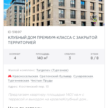
ID 51897
КЛУБНЫЙ ДОМ ПРЕМИУМ-КЛАССА С ЗАКРЫТОЙ
ТЕРРИТОРИЕЙ
комнат
площадь
спален
этаж
2
4
140 м
3
8 / 8
Жилой комплекс:
Turgenev (Тургенев)
Красносельская
,
Сретенский бульвар
,
Сухаревская
,
Тургеневская
,
Чистые Пруды
Адрес: Костянский пер. 13
Предлагаем квартиру площадью 140,1 кв.м с
террасой и выходом на кровлюКлубный дом
TURGENEV (Тургенев) расположен в ЦАО Москвы в