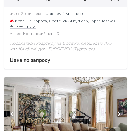
Жилой комплекс:
Turgenev (Тургенев)
Красные Ворота
,
Сретенский бульвар
,
Тургеневская
,
Чистые Пруды
Адрес: Костянский пер. 13
Предлагаем квартиру на 5 этаже, площадью 117,7
кв.мКлубный дом TURGENEV (Тургенев)
расположен в ЦАО Москвы в районе Чистых
прудов, в тихом месте на Костянском переулке
Цена по запросу
между Садовым...