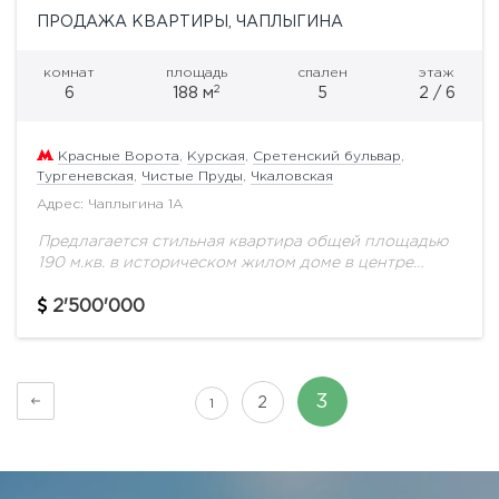
ПРОДАЖА КВАРТИРЫ, ЧАПЛЫГИНА
комнат
площадь
спален
этаж
2
6
188 м
5
2 / 6
Красные Ворота
,
Курская
,
Сретенский бульвар
,
Тургеневская
,
Чистые Пруды
,
Чкаловская
Адрес: Чаплыгина 1А
Предлагается стильная квартира общей площадью
190 м.кв. в историческом жилом доме в центре
Москвы. Проектировался объект как доходный дом
братьев Грибовых, архитектор Г.А.
2'500'000
Гельрих.Функциональной планировкой
предусмотрено зал,...
3
2
1