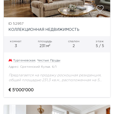
ID 52957
КОЛЛЕКЦИОННАЯ НЕДВИЖИМОСТЬ
комнат
площадь
спален
этаж
2
3
231 м
2
5 / 5
Тургеневская
,
Чистые Пруды
Адрес: Сретенский бульв. 6/1
Предлагается на продажу роскошная резиденция,
общей площадью 231,3 кв.м., расположенная на 5
этаже. Функциональной планировкой
предусмотрено: - Кухня-столовая (Кухня -Siematic)
5'000'000
с полукруглым эркерным окном с выходом на...