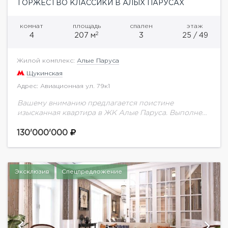
ТОРЖЕСТВО КЛАССИКИ В АЛЫХ ПАРУСАХ
комнат
площадь
спален
этаж
2
4
207 м
3
25 / 49
Жилой комплекс:
Алые Паруса
Щукинская
Адрес: Авиационная ул. 79к1
Вашему вниманию предлагается поистине
изысканная квартира в ЖК Алые Паруса. Выполнена
дизайнерская отделка с применением материалов
от знаменитых зарубежных производителей. Вся
130'000'000
мебель, техника и предметы интерьера от...
Эксклюзив
Спецпредложение