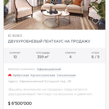
ID 8083
ДВУХУРОВНЕВЫЙ ПЕНТХАУС НА ПРОДАЖУ
комнат
площадь
спален
этаж
2
10
399 м
4
8 / 9
Жилой комплекс:
Афанасьевский
Арбатская
,
Кропоткинская
,
Смоленская
Адрес: Афанасьевский Большой пер. 28
Вашему вниманию на продажу предлагается
двухуровневый пентхаус на восьмом и девятом
этажах клубного дома в районе Арбата общей
площадью 399 м.кв.Окна объекта ориентированы в
6'500'000
сторону делового центра...