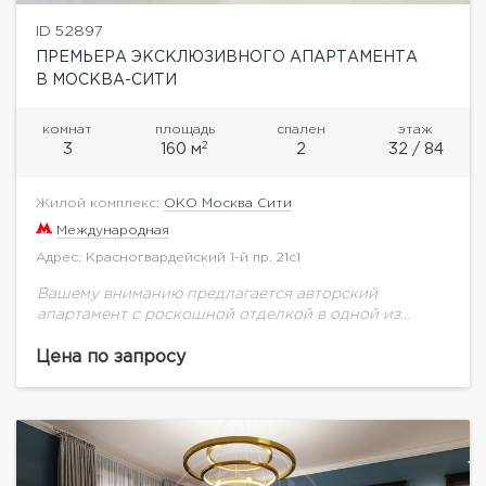
ID 52897
ПРЕМЬЕРА ЭКСКЛЮЗИВНОГО АПАРТАМЕНТА
В МОСКВА-СИТИ
комнат
площадь
спален
этаж
2
3
160 м
2
32 / 84
Жилой комплекс:
ОКО Москва Сити
Международная
Адрес: Красногвардейский 1-й пр. 21с1
Вашему вниманию предлагается авторский
апартамент с роскошной отделкой в одной из
лучших для жизни башен Москва-Сити. Прекрасное
сочетание высокого уровня отделки, достойного
Цена по запросу
наполнения и функциональной планировки
делают...