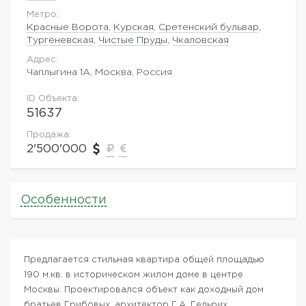
Метро:
Красные Ворота
,
Курская
,
Сретенский бульвар
,
Тургеневская
,
Чистые Пруды
,
Чкаловская
Адрес:
Чаплыгина 1А, Москва, Россия
ID Объекта:
51637
Продажа:
2'500'000
Особенности
Предлагается стильная квартира общей площадью
190 м.кв. в историческом жилом доме в центре
Москвы. Проектировался объект как доходный дом
братьев Грибовых, архитектор Г.А. Гельрих.