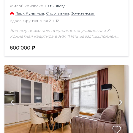
Жилой комплекс:
Пять Звезд
Парк Культуры
,
Спортивная
,
Фрунзенская
Адрес: Фрунзенская 2-я 12
Вашему вниманию предлагается уникальная 3-
комнатная квартира в ЖК "Пять Звезд".Выполнен
качественный ремонт с применением
дорогостоящих эксклюзивных материалов,
600'000
установлена техника от ведущих мировых
производителей, мебель от известных
дизайнеров.Функциональной...