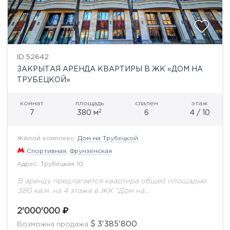
ID 52642
ЗАКРЫТАЯ АРЕНДА КВАРТИРЫ В ЖК «ДОМ НА
ТРУБЕЦКОЙ»
комнат
площадь
спален
этаж
2
7
380 м
6
4 / 10
Жилой комплекс:
Дом на Трубецкой
Спортивная
,
Фрунзенская
Адрес: Трубецкая 10
В аренду предлагается квартира общей площадью
380 кв.м. на 4 этаже в ЖК "Дом на
Трубецкой".Элитный клубный дом по адресу
Трубецкая, дом 10 с мягкими архитектурными
2'000'000
формами...
3'385'800
Возможна продажа