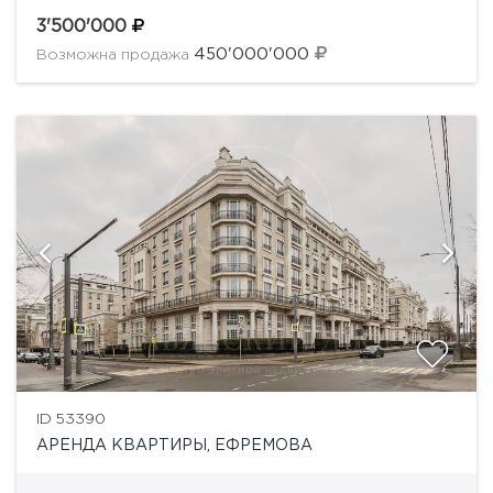
просторная зона отдыха со вторым светом, высота
потолков в гостиной достигает 5 метров,
3'500'000
панорамное остекление, кухня с обеденной...
450'000'000
Возможна продажа
ID 53390
АРЕНДА КВАРТИРЫ, ЕФРЕМОВА