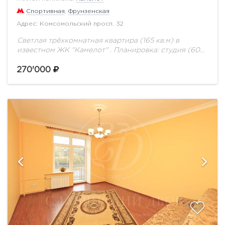
Спортивная
,
Фрунзенская
Адрес: Комсомольский просп. 32
Светлая трёхкомнатная квартира (165 кв.м) в
известном ЖК "Камелот" . Планировка: студия (60
кв.м), спальня (24 кв.м), комната свободного
назначения (20 кв.м), 2.5 санузла (ванна, душевая
270'000
кабина,...