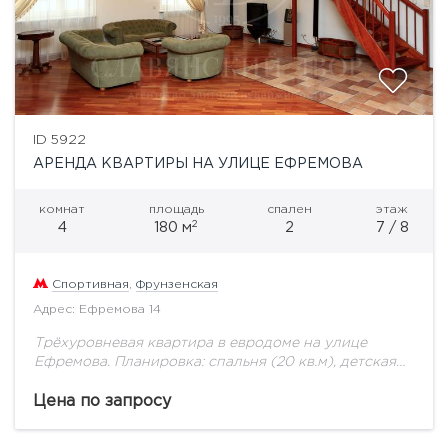
ID 5922
АРЕНДА КВАРТИРЫ НА УЛИЦЕ ЕФРЕМОВА
комнат
площадь
спален
этаж
2
4
180 м
2
7 / 8
Спортивная
,
Фрунзенская
Адрес: Ефремова 14
Трёхуровневая квартира в евродоме на улице
Ефремова. Планировка: спальня (20 кв.м), детская
спальня (20 кв.м), выделенная зона кабинета,
студия (60 кв.м), 1.5 санузел (ванна + душевая
Цена по запросу
кабина)....