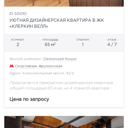
ID 50010
УЮТНАЯ ДИЗАЙНЕРСКАЯ КВАРТИРА В ЖК
«КЛЕРКИН ВЕЛЛ»
комнат
площадь
спален
этаж
2
2
65 м
1
4 / 7
Жилой комплекс:
Clerkenwell House
Спортивная
,
Фрунзенская
Адрес: Комсомольский просп. 42/2
Предлагается прекрасная дизайнерская квартира
общей площадью 65 м.кв. на 4 этаже.В квартире
выполнен ремонт под ключ, есть вся мебель и
техника только самых лучших мировых
Цена по запросу
производителей. Очень...