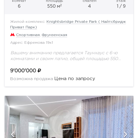
комнат
площадь
спален
этаж
2
6
550 м
4
1 / 9
Жилой комплекс:
Knightsbridge Private Park ( Найтсбридж
Приват Парк)
Спортивная
,
Фрунзенская
Адрес: Ефремова 19к1
Вашему вниманию предлагается Таунхаус с 6-ю
комнатами и своим патио, общей площадью 550
м.кв, в жилом комплексе класса de luxe
"Knightsbridge Private Park". Комплекс
9'000'000
располагается в Хамовниках,...
Цена по запросу
Возможна продажа