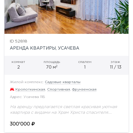
ID 52818
АРЕНДА КВАРТИРЫ, УСАЧЕВА
комнат
площадь
спален
этаж
2
2
70 м
1
11 / 13
Жилой комплекс:
Садовые кварталы
Кропоткинская
,
Спортивная
,
Фрунзенская
Адрес: Усачева 11Б
На аренду предлагается светлая красивая уютная
квартира с видами на Храм Христа спасителя.
Планировочное решение: кухня- гостиная в едином
пространстве, спальня , гардеробная, прихожая ,
300'000
два санузла,...