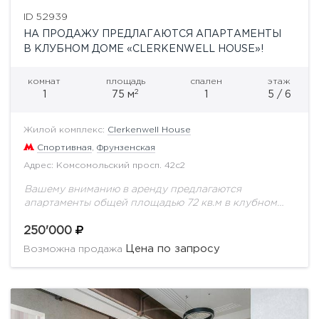
ID 52939
НА ПРОДАЖУ ПРЕДЛАГАЮТСЯ АПАРТАМЕНТЫ
В КЛУБНОМ ДОМЕ «CLERKENWELL HOUSE»!
комнат
площадь
спален
этаж
2
1
75 м
1
5 / 6
Жилой комплекс:
Clerkenwell House
Спортивная
,
Фрунзенская
Адрес: Комсомольский просп. 42с2
Вашему вниманию в аренду предлагаются
апартаменты общей площадью 72 кв.м в клубном
доме "Clerkenwell House", расположенному по
адресу: Комсомольский проспект, 42с2.ЖК
250'000
"Clerkenwell House" - клубный дом, с...
Цена по запросу
Возможна продажа