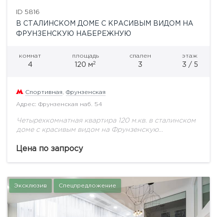
ID 5816
В СТАЛИНСКОМ ДОМЕ С КРАСИВЫМ ВИДОМ НА
ФРУНЗЕНСКУЮ НАБЕРЕЖНУЮ
комнат
площадь
спален
этаж
2
4
120 м
3
3 / 5
Спортивная
,
Фрунзенская
Адрес: Фрунзенская наб. 54
Четырехкомнатная квартира 120 м.кв. в сталинском
доме с красивым видом на Фрунзенскую
набережную. · Встроенная кухня (18 кв.м.) · Комнаты
(24, 26, 16 и 18 кв.м.) ·...
Цена по запросу
Эксклюзив
Спецпредложение