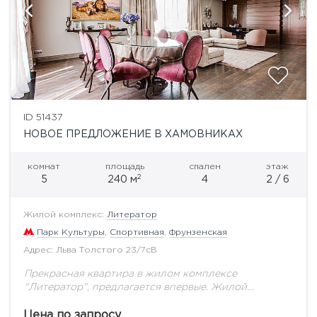
ID 51437
НОВОЕ ПРЕДЛОЖЕНИЕ В ХАМОВНИКАХ
комнат
площадь
спален
этаж
2
5
240 м
4
2 / 6
Жилой комплекс:
Литератор
Парк Культуры
,
Спортивная
,
Фрунзенская
Адрес: Льва Толстого 23/7сB
Прекрасная квартира в жилом комплексе
"Литератор", предлагается впервые. Жилой
комплекс с закрытой территорией, подземным
паркингом, просторный двор для прогулок, двор
Цена по запросу