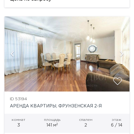
без машин, охрана консьерж, тех. обслуживание
24/7.В...
ID 53194
АРЕНДА КВАРТИРЫ, ФРУНЗЕНСКАЯ 2-Я
комнат
площадь
спален
этаж
2
3
141 м
2
6 / 14