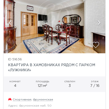
ID 51636
КВАРТИРА В ХАМОВНИКАХ РЯДОМ С ПАРКОМ
«ЛУЖНИКИ»
комнат
площадь
спален
этаж
2
4
121 м
3
7 / 16
Спортивная
,
Фрунзенская
Адрес: Фрунзенская наб. 50