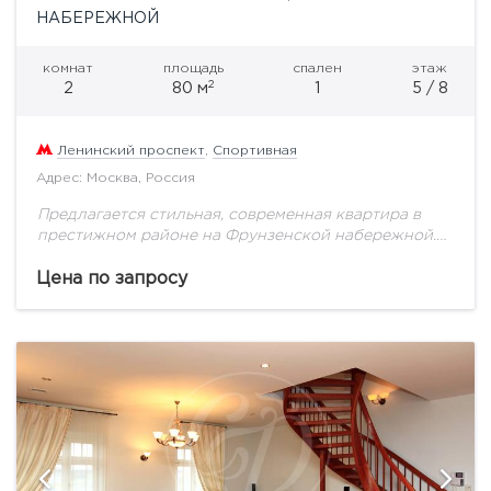
НАБЕРЕЖНОЙ
комнат
площадь
спален
этаж
2
2
80 м
1
5 / 8
Ленинский проспект
,
Спортивная
Адрес: Москва, Россия
Предлагается стильная, современная квартира в
престижном районе на Фрунзенской набережной.
Сталинский дом, Функциональная планировка:
гостиная совмещенная с кухней, спальня, 12
Цена по запросу
метровая ванна с джакузи, душевой кабиной, беде,...