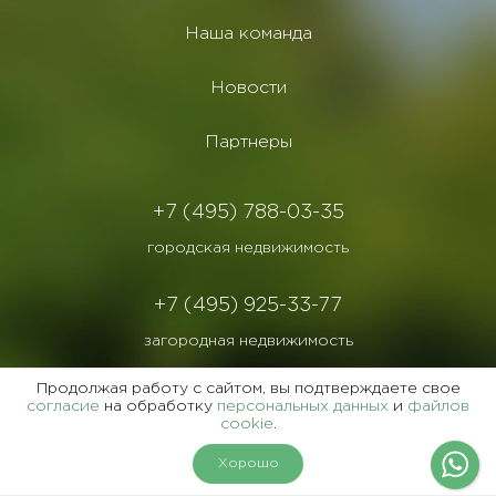
Наша команда
Новости
Партнеры
+7 (495) 788-03-35
городская недвижимость
+7 (495) 925-33-77
загородная недвижимость
Продолжая работу с сайтом, вы подтверждаете свое
+7 (495) 228-03-36
согласие
на обработку
персональных данных
и
файлов
cookie
.
коммерческая недвижимость
На карте
Фильтры
Хорошо
1