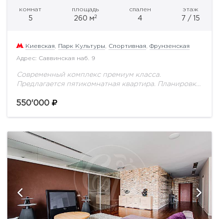
комнат
площадь
спален
этаж
2
5
260 м
4
7 / 15
Киевская
,
Парк Культуры
,
Спортивная
,
Фрунзенская
Адрес: Саввинская наб. 9
Современный комплекс премиум класса.
Предлагается пятикомнатная квартира. Планировка:
кухня-гостиная, четыре спальни, три санузла,
лоджия, три гардеробные. Пол: паркет, плитка.
550'000
Панорамный вид на набережную. Презентабельная
входная группа, подземный...