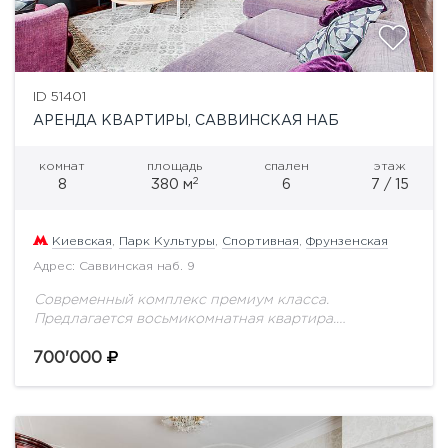
ID 51401
АРЕНДА КВАРТИРЫ, САВВИНСКАЯ НАБ
комнат
площадь
спален
этаж
2
8
380 м
6
7 / 15
Киевская
,
Парк Культуры
,
Спортивная
,
Фрунзенская
Адрес: Саввинская наб. 9
Современный комплекс премиум класса.
Предлагается восьмикомнатная квартира.
Планировка: кухня-гостиная, шесть спален, четыре
санузла, лоджия, три гардеробные. Пол: паркет,
700'000
плитка. Панорамный вид на набережную.
Презентабельная входная группа, подземный...