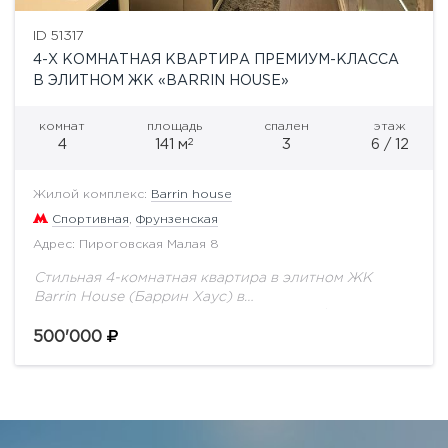
ID 51317
4-Х КОМНАТНАЯ КВАРТИРА ПРЕМИУМ-КЛАССА
В ЭЛИТНОМ ЖК «BARRIN HOUSE»
комнат
площадь
спален
этаж
2
4
141 м
3
6 / 12
Жилой комплекс:
Barrin house
Спортивная
,
Фрунзенская
Адрес: Пироговская Малая 8
Стильная 4-комнатная квартира в элитном ЖК
Barrin House (Баррин Хаус) в
Хамовниках.Планировка: 3 спальни, 2 с/у, кухня-
гостиная, гардеробная комната, постирочная
500'000
комната, лоджия. Авторский дизайн-проект.
Квартира полностью мебелирована...