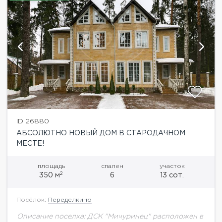
ID 26880
АБСОЛЮТНО НОВЫЙ ДОМ В СТАРОДАЧНОМ
МЕСТЕ!
площадь
спален
участок
2
350 м
6
13 сот.
Посёлок:
Переделкино
Описание поселка: ДСК "Мичуринец" расположен в