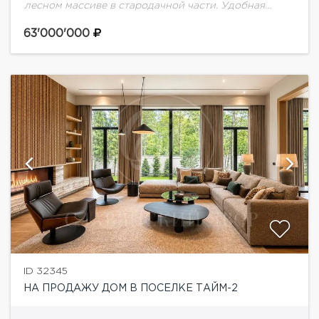
лесном массиве в стародачной части. Удобная
транспортная доступность с Минского, Киевского и
Боровского ш. Описание дома: Дом поделен на 2
63'000'000
дуплекса...
ID 32345
НА ПРОДАЖУ ДОМ В ПОСЕЛКЕ ТАЙМ-2