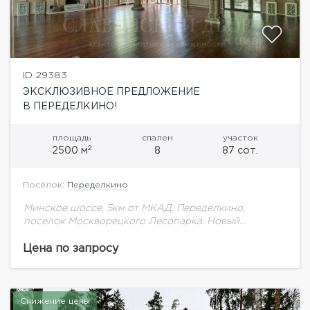
ID 29383
ЭКСКЛЮЗИВНОЕ ПРЕДЛОЖЕНИЕ
В ПЕРЕДЕЛКИНО!
площадь
спален
участок
2
2500 м
8
87 сот.
Посёлок:
Переделкино
Минское шоссе, 5км от МКАД, Переделкино,
поселок Москворецкого Лесопарка. Новый
эксклюзивный особняк 2.500кв.м. на красивом
большом участке. На участке: летний бассейн
Цена по запросу
"Лагуна", каскад прудов, эксклюзивный
ландшафтный дизайн...
Снижение цены