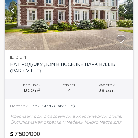
ID 31514
НА ПРОДАЖУ ДОМ В ПОСЕЛКЕ ПАРК ВИЛЛЬ
(PARK VILLE)
площадь
спален
участок
2
1300 м
4
39 сот.
Посёлок:
Парк Вилль (Park Ville)
Красивый дом с бассейном в классическом стиле.
Эксклюзивная отделка и мебель. Много места для
хранения. Гараж на 6 машин. Квартира для
персонала. Cпа комплекс с бассейном, сауной...
7'500'000