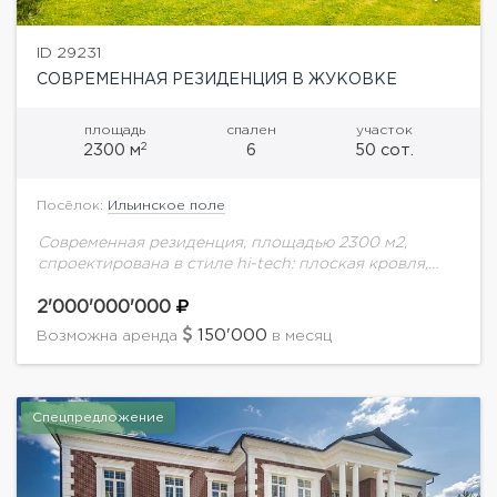
ID 29231
СОВРЕМЕННАЯ РЕЗИДЕНЦИЯ В ЖУКОВКЕ
площадь
спален
участок
2
2300 м
6
50 сот.
Посёлок:
Ильинское поле
Современная резиденция, площадью 2300 м2,
спроектирована в стиле hi-tech: плоская кровля,
панорамное остекление и фасад с отделкой
натуральным камнем. Контраст гладких стеклянных
2'000'000'000
поверхностей с фактурным кирпичом
150'000
Возможна аренда
в месяц
подчеркивает...
Спецпредложение