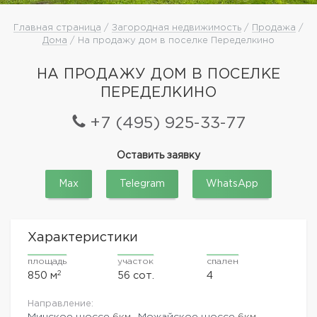
Главная страница
/
Загородная недвижимость
/
Продажа
/
Дома
/ На продажу дом в поселке Переделкино
НА ПРОДАЖУ ДОМ В ПОСЕЛКЕ
ПЕРЕДЕЛКИНО
+7 (495) 925-33-77
Оставить заявку
Max
Telegram
WhatsApp
Характеристики
площадь
участок
спален
2
850 м
56 сот.
4
Направление:
Минское шоссе
6км.,
Можайское шоссе
6км.,