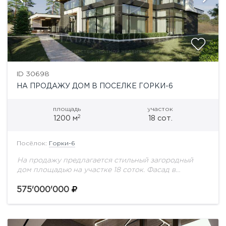
ID 30698
НА ПРОДАЖУ ДОМ В ПОСЕЛКЕ ГОРКИ-6
площадь
участок
2
1200 м
18 сот.
Посёлок:
Горки-6
На продажу предлагается стильный загородный
дом площадью на участке 18 соток. Фасад в
современном стиле с панорамным остеклением,
облицован серым клинкерным кирпичом, белой
575'000'000
штукатуркой и деревом, декорирован...