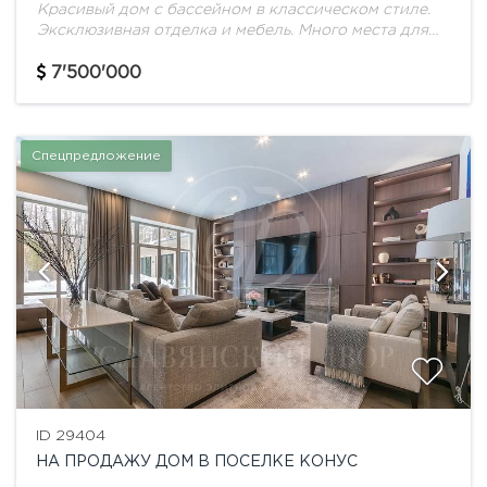
Красивый дом с бассейном в классическом стиле.
Эксклюзивная отделка и мебель. Много места для
хранения. Гараж на 6 машин. Квартира для
персонала. Cпа комплекс с бассейном, сауной...
7'500'000
Спецпредложение
ID 29404
НА ПРОДАЖУ ДОМ В ПОСЕЛКЕ КОНУС