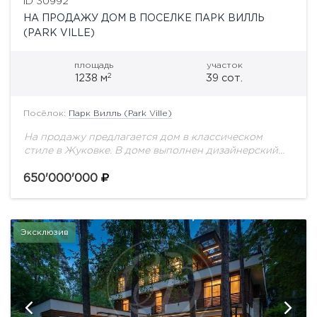
ID 30992
НА ПРОДАЖУ ДОМ В ПОСЕЛКЕ ПАРК ВИЛЛЬ
(PARK VILLE)
площадь
участок
2
1238 м
39 сот.
Посёлок:
Парк Вилль (Park Ville)
На продажу предлагается дом в классическом
стиле в Жуковке. В доме выполнен дизайнерский
ремонт, отделка в пастельных тонах. Мебель от
ведущих итальянских фабрик. Грамотная
650'000'000
планировка: дом разделён...
Эксклюзив