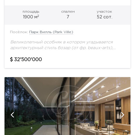
площадь
спален
участок
2
1900 м
7
52 сот.
Посёлок:
Парк Вилль (Park Ville)
Великолепный особняк в котором угадывается
архитектурный стиль бозар (от фр. beaux-arts),
сформировавшийся в начале XIX века и на
протяжении ста с лишним лет господствовавший в
32'500'000
архитектуре мировых...