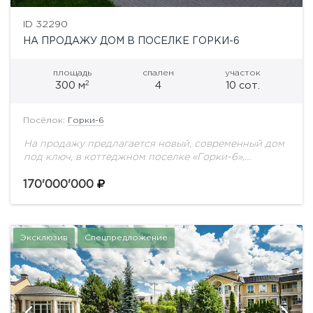
ID 32290
НА ПРОДАЖУ ДОМ В ПОСЕЛКЕ ГОРКИ-6
площадь
спален
участок
2
300 м
4
10 сот.
Посёлок:
Горки-6
На продажу предлагается новый, современный дом
под ключ, в коттеджном поселке «Горки-6»,
историческое место «Генеральские дачи», всего в 7
км от МКАД по Новорижскому или Рублево-
170'000'000
Успенскому шоссе.Фасад...
Эксклюзив
Спецпредложение