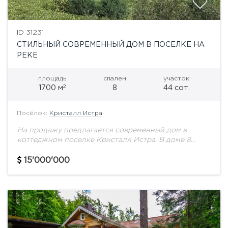
ID 31231
СТИЛЬНЫЙ СОВРЕМЕННЫЙ ДОМ В ПОСЕЛКЕ НА
РЕКЕ
площадь
спален
участок
2
1700 м
8
44 сот.
Посёлок:
Кристалл Истра
На продажу предлагается современный дом в
коттеджном поселке Кристалл Истра. В доме 8
спальных блоков (с/у с окнами), 9 гардеробных,
кинотеатр, винный зал, SPA-зона, гостиная с
15'000'000
выходом...