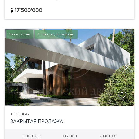
стиле модерн. Входная группа – входные двери
высотой около 4 м со...
17'500'000
Эксклюзив
Спецпредложение
ID 28186
ЗАКРЫТАЯ ПРОДАЖА
площадь
спален
участок