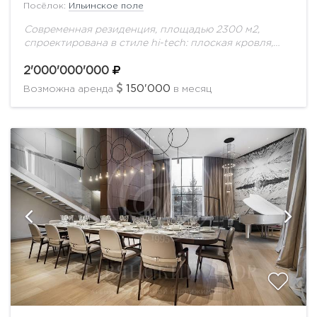
Посёлок:
Ильинское поле
Современная резиденция, площадью 2300 м2,
спроектирована в стиле hi-tech: плоская кровля,
панорамное остекление и фасад с отделкой
натуральным камнем. Контраст гладких стеклянных
2'000'000'000
поверхностей с фактурным кирпичом
150'000
Возможна аренда
в месяц
подчеркивает...