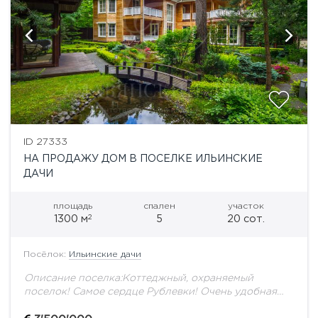
ID 27333
НА ПРОДАЖУ ДОМ В ПОСЕЛКЕ ИЛЬИНСКИЕ
ДАЧИ
площадь
спален
участок
2
1300 м
5
20 сот.
Посёлок:
Ильинские дачи
Описание поселка:Коттеджный, охраняемый
поселок! Самое сердце Рублевки! Очень удобная
транспортная развязка. Вся инфраструктура в