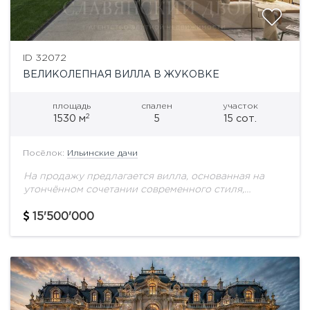
ID 32072
ВЕЛИКОЛЕПНАЯ ВИЛЛА В ЖУКОВКЕ
площадь
спален
участок
2
1530 м
5
15 сот.
Посёлок:
Ильинские дачи
На продажу предлагается вилла, основанная на
утончённом сочетании современного стиля,
продуманной эргономики и изысканных
материалов. Уникальный проект класса luxury,
15'500'000
расположенный на Рублево-Успенском шоссе в
элитном поселке «Ильинские...