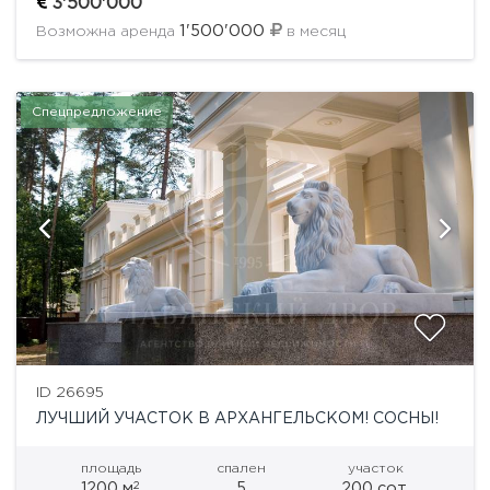
шаговой доступности. Полнейшая тишина, кругом
3'500'000
лес и близость Москва-реки! Инфраструктура на
1'500'000
Возможна аренда
в месяц
территории: круглосуточная...
Спецпредложение
ID 26695
ЛУЧШИЙ УЧАСТОК В АРХАНГЕЛЬСКОМ! СОСНЫ!
площадь
спален
участок
2
1200 м
5
200 сот.