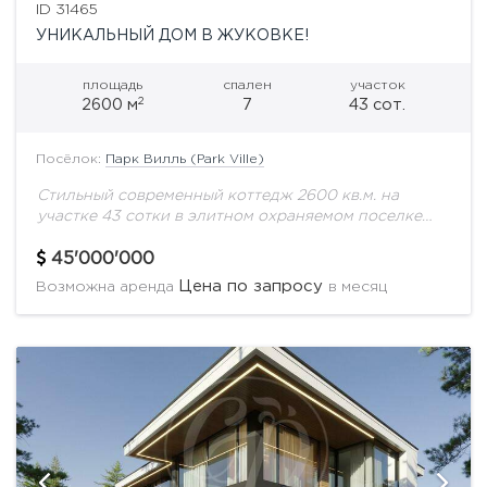
ID 31465
УНИКАЛЬНЫЙ ДОМ В ЖУКОВКЕ!
площадь
спален
участок
2
2600 м
7
43 сот.
Посёлок:
Парк Вилль (Park Ville)
Стильный современный коттедж 2600 кв.м. на
участке 43 сотки в элитном охраняемом поселке
Парк Вилль.В доме выполнен эксклюзивный
дизайнерский ремонт. Дорогая отделка с
45'000'000
использованием премиальных натуральных
Цена по запросу
Возможна аренда
в месяц
материалов....