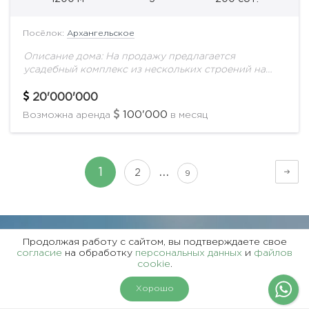
Посёлок:
Архангельское
Описание дома: На продажу предлагается
усадебный комплекс из нескольких строений на
великолепном лесном участке 2 гектара в поселке с
многоуровневой системой охраны. На территории
20'000'000
расположены: Основной дом...
100'000
Возможна аренда
в месяц
…
1
2
9
Продолжая работу с сайтом, вы подтверждаете свое
согласие
на обработку
персональных данных
и
файлов
cookie
.
О КОМПАНИИ
На карте
Фильтры
Хорошо