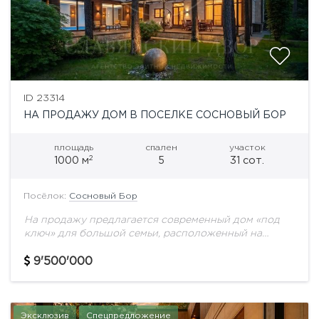
ID 23314
НА ПРОДАЖУ ДОМ В ПОСЕЛКЕ СОСНОВЫЙ БОР
площадь
спален
участок
2
1000 м
5
31 сот.
Посёлок:
Сосновый Бор
На продажу предлагается современный дом «под
ключ» для большой семьи, расположенный на
приватном лесном участке в элитном КП «Сосновый
бор» — одном из лучших поселков Николиной
9'500'000
Горы.Дом...
Эксклюзив
Спецпредложение