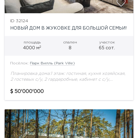
ID 32124
НОВЫЙ ДОМ В ЖУКОВКЕ ДЛЯ БОЛЬШОЙ СЕМЬИ!
площадь
спален
участок
2
4000 м
8
65 сот.
Посёлок:
Парк Вилль (Park Ville)
Планировка дома:1 этаж: гостиная, кухня хозяйская,
2 гостевых с/у, 2 гардеробные, кабинет с с/у,
спальня с с/у, служебная лестница, технические
помещения.Зона SPA: бассейн, сауна, хамам,
50'000'000
гардеробная, раздевалка,...