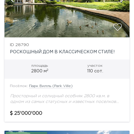
ID 28790
РОСКОШНЫЙ ДОМ В КЛАССИЧЕСКОМ СТИЛЕ!
площадь
участок
2
2800 м
110 сот.
Посёлок:
Парк Вилль (Park Ville)
Просторный и солидный особняк 2800 кв.м. в
одном из самых статусных и известных поселков
Подмосковья, вблизи объектов развитой
инфраструктуры и в окружении живописной
25'000'000
подмосковной природы. Достоинство этого...