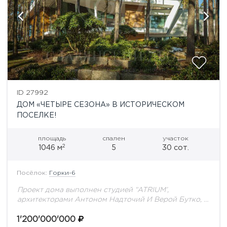
ID 27992
ДОМ «ЧЕТЫРЕ СЕЗОНА» В ИСТОРИЧЕСКОМ
ПОСЕЛКЕ!
площадь
спален
участок
2
1046 м
5
30 сот.
Посёлок:
Горки-6
Проект дома выполнен студией “ATRIUM’,
архитекторами Антоном Надточий И Верой Бутко, в
стиле минимализм. Дом имеет три уровня, террасы с
камином, панорамные окна. Планировка дома:1
1'200'000'000