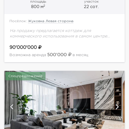
площадь
участок
2
800 м
22 сот.
Посёлок:
Жуковка Левая сторона
На продажу предлагается коттдеж для
коммерческого использования в самом центре
Жуковки. Прекрасная транспортная доступность.
Близость инфраструктуры. В доме: 7 комнат, 4 с/у,
90'000'000
гардеробная, гараж на 4 м/м.
500'000
Возможна аренда
в месяц
Спецпредложение