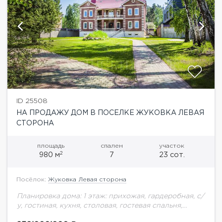
ID 25508
НА ПРОДАЖУ ДОМ В ПОСЕЛКЕ ЖУКОВКА ЛЕВАЯ
СТОРОНА
площадь
спален
участок
2
980 м
7
23 сот.
Посёлок:
Жуковка Левая сторона
Планировка дома: 1 этаж: прихожая, гардеробная, с/
у, гостиная, кухня, столовая, гостевая спальня,
ванная комната. 2 этаж: холл, 4 спальни, 3 ванные