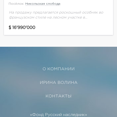
Посёлок:
Никольская слобода
На продажу предлагается роскошный особняк во
французском стиле на лесном участке в
охраняемом коттеджном поселке Никольская
слобода. В доме выполнен дизайнерский ремонт, в
16'990'000
отделке использованы премиальные
материалы.Планировка...
О КОМПАНИИ
ИРИНА ВОЛИНА
КОНТАКТЫ
«Фонд Русский наследник»