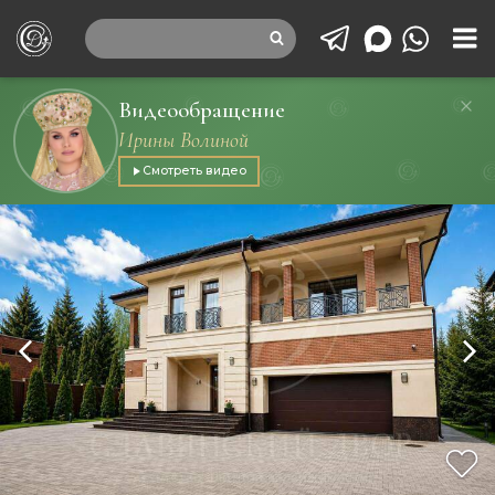
Видеообращение
Ирины Волиной
Смотреть видео