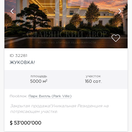
ID 32281
ЖУКОВКА!
площадь
участок
2
5000 м
160 сот.
Посёлок:
Парк Вилль (Park Ville)
Закрытая продажа!Уникальная Резиденция на
потрясающем участке.
53'000'000