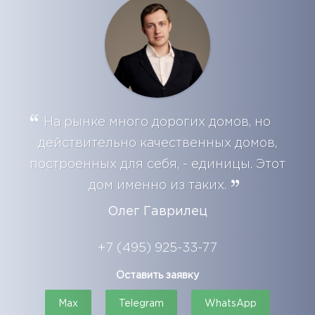
На рынке много дорогих домов, но
действительно качественных домов,
построенных для себя, - единицы. Этот
дом именно из таких.
Олег Гаврилец
+7 (495) 925-33-77
Оставить заявку
Max
Telegram
WhatsApp