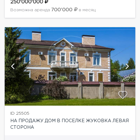
комнаты, гардеробная. Мансарда: холл, кабинет, 3...
250'000'000
700'000
Возможна аренда
в месяц
ID 25505
НА ПРОДАЖУ ДОМ В ПОСЕЛКЕ ЖУКОВКА ЛЕВАЯ
СТОРОНА