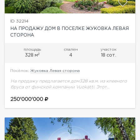
ID 32214
НА ПРОДАЖУ ДОМ В ПОСЕЛКЕ ЖУКОВКА ЛЕВАЯ
СТОРОНА
площадь
спален
участок
2
328 м
4
18 сот.
Посёлок:
Жуковка Левая сторона
На продажу предлагается дом328 кв.м. из клееного
бруса от финской компании Vuokatti. Этот
просторный и светлый дом воплощает в себе уют и
природную теплоту натурального дерева, создавая...
250'000'000