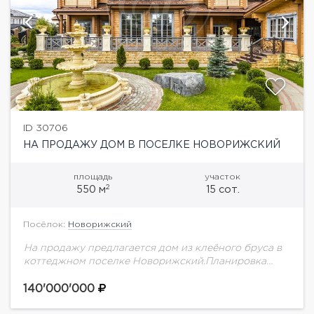
ID 30706
НА ПРОДАЖУ ДОМ В ПОСЕЛКЕ НОВОРИЖСКИЙ
площадь
участок
2
550 м
15 сот.
Посёлок:
Новорижский
На продажу предлагается дом из клеёного бруса в
коттеджном поселке Новорижский.Планировка
дома:1 этаж: гостиная, кухня-столовая, с/у, спальня-
кабинет, терраса, котельная2 этаж: 4 спальни, 2 с/у,
140'000'000
гардеробная, 2 лоджииНа...