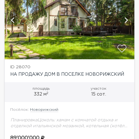
ID 28070
НА ПРОДАЖУ ДОМ В ПОСЕЛКЕ НОВОРИЖСКИЙ
площадь
участок
2
332 м
15 сот.
Посёлок:
Новорижский
ПланировкаЦоколь: хамам с комнатой отдыха и
отделкой итальянской мозаикой, котельная (котёл
Buderus 100 кВт с двухтопливной горелкой Elco),
постирочная и гладильная комнаты, кладовая
89'000'000