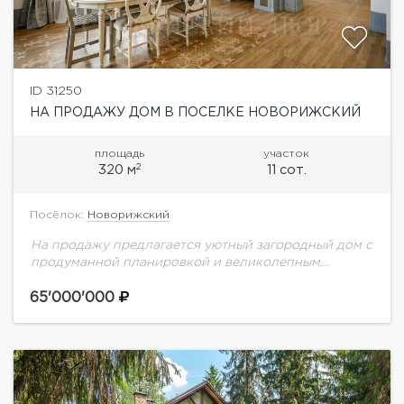
ID 31250
НА ПРОДАЖУ ДОМ В ПОСЕЛКЕ НОВОРИЖСКИЙ
площадь
участок
2
320 м
11 сот.
Посёлок:
Новорижский
На продажу предлагается уютный загородный дом с
продуманной планировкой и великолепным
дизайном. Планировка дома:1 этаж: гостиная , кухня-
столовая с кладовой для продуктов, просторный
65'000'000
кабинет , гостевой с/у,...