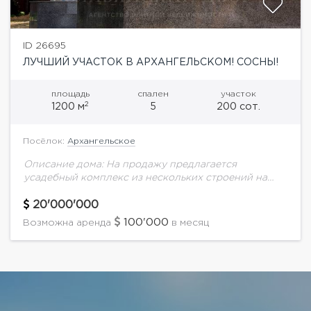
ID 26695
ЛУЧШИЙ УЧАСТОК В АРХАНГЕЛЬСКОМ! СОСНЫ!
площадь
спален
участок
2
1200 м
5
200 сот.
Посёлок:
Архангельское
Описание дома: На продажу предлагается
усадебный комплекс из нескольких строений на
великолепном лесном участке 2 гектара в поселке с
многоуровневой системой охраны. На территории
20'000'000
расположены: Основной дом...
100'000
Возможна аренда
в месяц