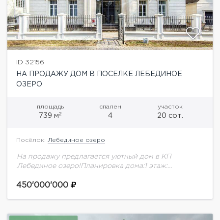
ID 32156
НА ПРОДАЖУ ДОМ В ПОСЕЛКЕ ЛЕБЕДИНОЕ
ОЗЕРО
площадь
спален
участок
2
739 м
4
20 сот.
Посёлок:
Лебединое озеро
На продажу предлагается уютный дом в КП
Лебединое озеро!Планировка дома:1 этаж:
прихожая, гардеробная, кабинет, гостиная, камин,
столовая с выходом на террасу, кухня, постирочная,
450'000'000
кладовая, гостевой санузел, лифт.2...