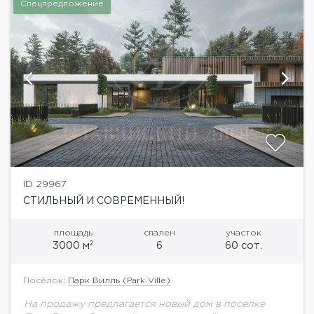
Спецпредложение
ID 29967
СТИЛЬНЫЙ И СОВРЕМЕННЫЙ!
площадь
спален
участок
2
3000 м
6
60 сот.
Посёлок:
Парк Вилль (Park Ville)
На продажу предлагается новый дом в поселке