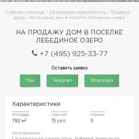
Главная страница
/
Загородная недвижимость
/
Продажа
/
Дома
/ На продажу дом в поселке Лебединое озеро
НА ПРОДАЖУ ДОМ В ПОСЕЛКЕ
ЛЕБЕДИНОЕ ОЗЕРО
+7 (495) 925-33-77
Оставить заявку
Max
Telegram
WhatsApp
Характеристики
площадь
участок
спален
2
782 м
15 сот.
5
Направление:
1-е Успенское шоссе
22км.,
Рублево-Успенское