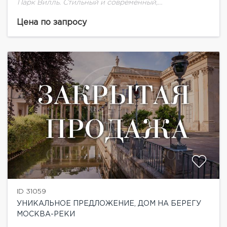
Парк Вилль. Стильный и современный,
спроектированный одним из лучших архитектурных
и дизайнерских бюро.Описание поселка: Парк
Цена по запросу
Вилл- элитный охраняемый поселок, выполненный...
ID 31059
УНИКАЛЬНОЕ ПРЕДЛОЖЕНИЕ, ДОМ НА БЕРЕГУ
МОСКВА-РЕКИ