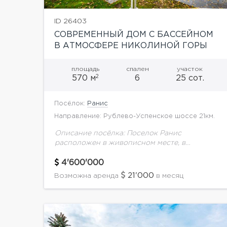
ID 26403
СОВРЕМЕННЫЙ ДОМ С БАССЕЙНОМ
В АТМОСФЕРЕ НИКОЛИНОЙ ГОРЫ
площадь
спален
участок
2
570 м
6
25 сот.
Посёлок:
Ранис
Направление: Рублево-Успенское шоссе 21км.
Описание посёлка: Поселок Ранис
расположен в живописном месте, в
сосновом бору, на 24-м км Рублево-
Успенского шоссе. Это закрытый дачный
4'600'000
поселок с богатыми особняками,
21'000
Возможна аренда
в месяц
окруженными глухими заборами.Общая
площадь...