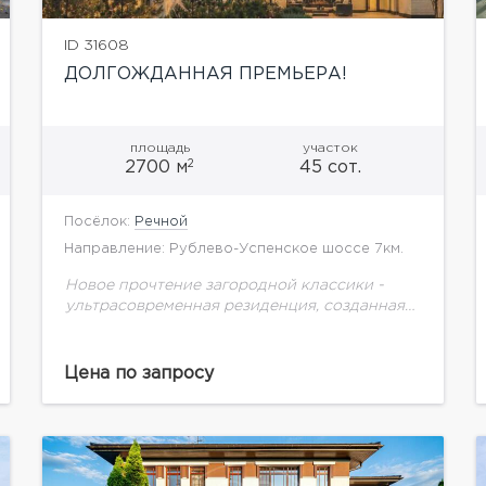
ID 31608
ДОЛГОЖДАННАЯ ПРЕМЬЕРА!
площадь
участок
2
2700 м
45 сот.
Посёлок:
Речной
Направление: Рублево-Успенское шоссе 7км.
Новое прочтение загородной классики -
ультрасовременная резиденция, созданная
для большой семьи!
Цена по запросу