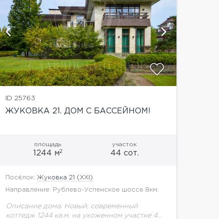
показат
ID 25763
ЖУКОВКА 21. ДОМ С БАССЕЙНОМ!
площадь
участок
2
1244 м
44 сот.
Посёлок:
Жуковка 21 (XXI)
Направление: Рублево-Успенское шоссе 8км.
Описание дома: Новый, современный
коттедж 1244 кв.м. на ухоженном участке 44