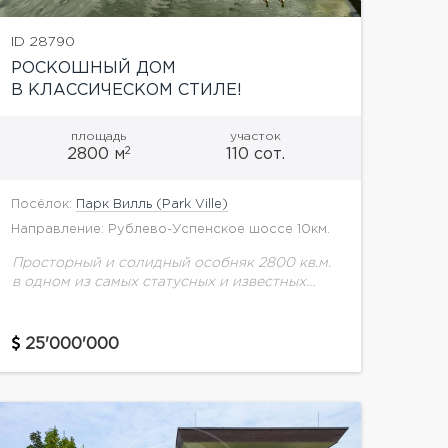
ID 28790
РОСКОШНЫЙ ДОМ
В КЛАССИЧЕСКОМ СТИЛЕ!
площадь
участок
2
2800 м
110 сот.
Посёлок:
Парк Вилль (Park Ville)
Направление: Рублево-Успенское шоссе 10км.
Просторный и солидный особняк 2800 кв.м.
в одном из самых статусных и известных
поселков Подмосковья, вблизи объектов
развитой инфраструктуры и в окружении
живописной подмосковной природы.
25'000'000
Достоинство этого...