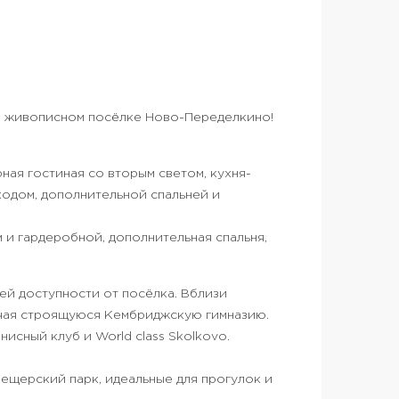
в живописном посёлке Ново-Переделкино!
рная гостиная со вторым светом, кухня-
входом, дополнительной спальней и
м и гардеробной, дополнительная спальня,
ей доступности от посёлка. Вблизи
чая строящуюся Кембриджскую гимназию.
исный клуб и World class Skolkovo.
ещерский парк, идеальные для прогулок и