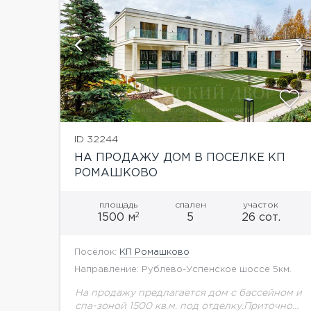
й
показать ещё 89 фотографий
ID 32244
НА ПРОДАЖУ ДОМ В ПОСЕЛКЕ КП
РОМАШКОВО
площадь
спален
участок
2
1500 м
5
26 сот.
Посёлок:
КП Ромашково
Направление: Рублево-Успенское шоссе 5км.
На продажу предлагается дом с бассейном и
спа-зоной 1500 кв.м. под отделку.Приточно-