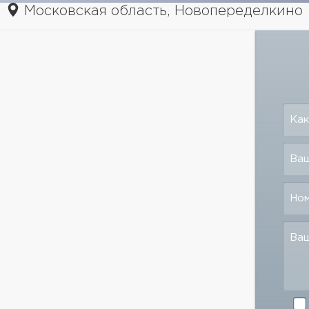
Московская область, Новопеределкино
Как
Ваш
Но
Ва