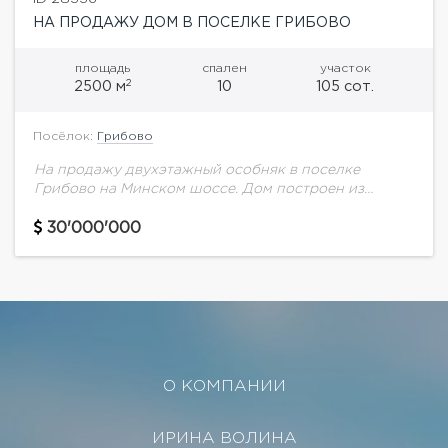
НА ПРОДАЖУ ДОМ В ПОСЕЛКЕ ГРИБОВО
площадь
спален
участок
2
2500 м
10
105 сот.
Посёлок:
Грибово
На продажу двухэтажный особняк в поселке
Грибово на Минском шоссе. Дом построен из
финского бруса по проекту архитектора Андрея
Ченцова.В доме выполнен дизайнерский ремонт в
30'000'000
современном стиле....
О КОМПАНИИ
ИРИНА ВОЛИНА