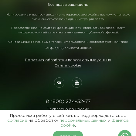
Все права защищены
Копирование и воспроизведение материалов этого сайта возможно только с
письменного согласия администрации сайта.
Представленная на сайте информация, в т.ч. стоимость объектов, носит
информационный характер и не является публичной офертой.
Сайт защищен с помощью
Yandex SmartCaptcha
и соответствует
Политике
конфиденциальности Яндекс
.
Политика обработки персональных данных
Файлы cookie
8 (800) 234-32-77
Бесплатно по России
Продолжая работу с сайтом, вы подтверждаете свое
Реквизиты:
согласие
на обработку
персональных данных
и
файлов
ООО Агентство "Славянский Двор"
cookie
.
ИНН:7729122105 ОГРН:1027700102473