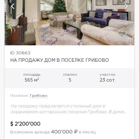
ID 30863
НА ПРОДАЖУ ДОМ В ПОСЕЛКЕ ГРИБОВО
площадь
спален
участок
2
565 м
5
23 сот.
Посёлок:
Грибово
На продажу предлагается стильный дом в
охраняемом коттеджном поселке Грибово. В доме
выполнен дизайнерский ремонт в современном
стиле с элементами ар-деко. Планировка
2'200'000
дома:Цоколь: бассейн, сауна, комната отдыха...
400'000
Возможна аренда
в месяц