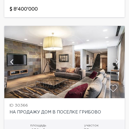
индивидуальным, неповторимым дизайн проектом!
Отделка дома выполнена из высококачественных
8'400'000
дорогих материалов, вся...
ID 30366
НА ПРОДАЖУ ДОМ В ПОСЕЛКЕ ГРИБОВО
площадь
участок