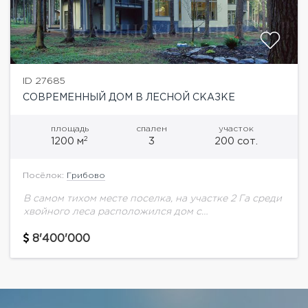
ID 27685
СОВРЕМЕННЫЙ ДОМ В ЛЕСНОЙ СКАЗКЕ
площадь
спален
участок
2
1200 м
3
200 сот.
Посёлок:
Грибово
В самом тихом месте поселка, на участке 2 Га среди
хвойного леса расположился дом с
индивидуальным, неповторимым дизайн проектом!
Отделка дома выполнена из высококачественных
8'400'000
дорогих материалов, вся...