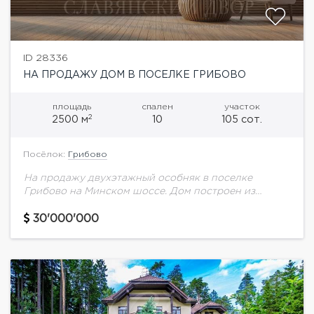
ID 28336
НА ПРОДАЖУ ДОМ В ПОСЕЛКЕ ГРИБОВО
площадь
спален
участок
2
2500 м
10
105 сот.
Посёлок:
Грибово
На продажу двухэтажный особняк в поселке
Грибово на Минском шоссе. Дом построен из
финского бруса по проекту архитектора Андрея
Ченцова.В доме выполнен дизайнерский ремонт в
30'000'000
современном стиле....