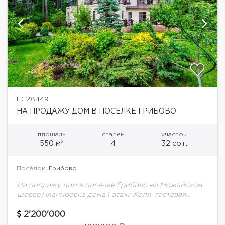
ID 28449
НА ПРОДАЖУ ДОМ В ПОСЕЛКЕ ГРИБОВО
площадь
спален
участок
2
550 м
4
32 сот.
Посёлок:
Грибово
На продажу дом в поселке Грибово на Можайском
шоссе.Планировка дома:1 этаж: Холл, гостевая
спальня, гостиная с камином, кухня с выходом на
террасу, с/у, комната д/персонала с отдельным...
2'200'000