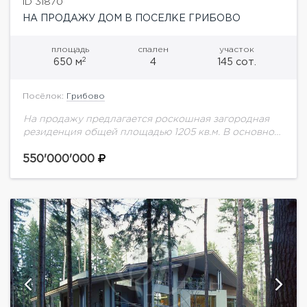
ID 31870
НА ПРОДАЖУ ДОМ В ПОСЕЛКЕ ГРИБОВО
площадь
спален
участок
2
650 м
4
145 сот.
Посёлок:
Грибово
На продажу предлагается роскошная загородная
резиденция общей площадью 1205 кв.м. В основном
доме, площадью 650 кв.м., пространство грамотно
поделено на общую, приватную, гостевую и
550'000'000
спортивные зоны. Внутренний...