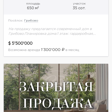
площадь
участок
2
650 м
35 сот.
Посёлок:
Грибово
На продажу предлагается современный дом в
Грибово.Планировка дома:1 этаж: гардеробная,
гостевой с/у, постирочная, гостевая спальня с
гардеробной и с/у, кухня-столовая с выходом на
5'500'000
террасу, гостиная с камином,...
1'300'000
Возможна аренда
в месяц