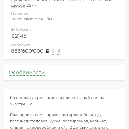
шоссе
22км.
Посёлок:
Успенские Усадьбы
ID Объекта:
32145
Продажа:
866'600'000
Особенности
На продажу предлагается одноэтажный дом на
участке 1Га.
Планировка дома: прихожая,гардеробная, с/у,
гостиная,столовая, кухня, постирочная, кабинет,
спальня с гардеробной и с/у, 2 детских спальни с