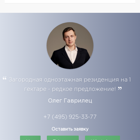
Загородная одноэтажная резиденция на 1
гектаре - редкое предложение!
Олег Гаврилец
+7 (495) 925-33-77
Оставить заявку