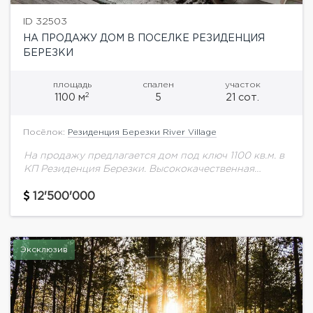
ID 32503
НА ПРОДАЖУ ДОМ В ПОСЕЛКЕ РЕЗИДЕНЦИЯ
БЕРЕЗКИ
площадь
спален
участок
2
1100 м
5
21 сот.
Посёлок:
Резиденция Березки River Village
На продажу предлагается дом под ключ 1100 кв.м. в
КП Резиденция Березки. Высококачественная
комплектация, дорогие отделочные материалы и
инженерия. Функциональная планировка: 5 спален
12'500'000
с гардеробными и с/у,...
Эксклюзив