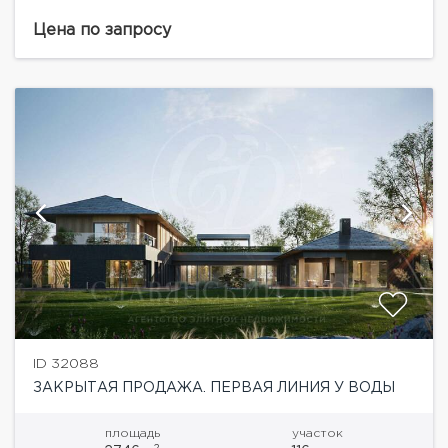
гармонично упорядоченное пространство поселка,
окруженное величественной панорамой леса. В
Цена по запросу
поселке предусмотрена площадка для детских игр
и прекрасная...
ID 32088
ЗАКРЫТАЯ ПРОДАЖА. ПЕРВАЯ ЛИНИЯ У ВОДЫ
площадь
участок