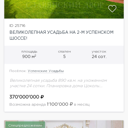
ID 25716
ВЕЛИКОЛЕПНАЯ УСАДЬБА НА 2-М УСПЕНСКОМ
ШОССЕ!
площадь
спален
участок
2
900 м
5
24 сот.
Посёлок:
Успенские Усадьбы
Великолепная усадьба 890 кв.м. на ухоженном
участке 24 сотки. Планировка дома Цоколь:
бильярдная, домашний кинотеатр, гостевая спальня,
комната отдыха, винный погреб. 1 этаж: холл, с/у,
370'000'000
кабинет, каминный...
1'100'000
Возможна аренда
в месяц
Спецпредложение