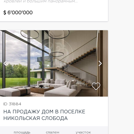
кровлей и большим панорамным
остеклением, расположен в поселке
Никольская слобода.Планировка дома:1
6'000'000
этаж: Просторная кухня-гостиная с
панорамными окнами и выходом на...
показать
ID 31884
НА ПРОДАЖУ ДОМ В ПОСЕЛКЕ
НИКОЛЬСКАЯ СЛОБОДА
площадь
спален
участок