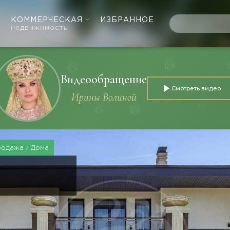
КОММЕРЧЕСКАЯ
ИЗБРАННОЕ
недвижимость
Видеообращение
Смотреть видео
Ирины Волиной
родажа
Дома
Е