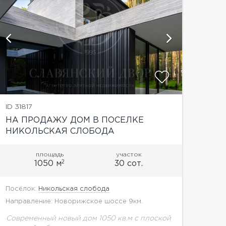
показать
ID 31817
НА ПРОДАЖУ ДОМ В ПОСЕЛКЕ
НИКОЛЬСКАЯ СЛОБОДА
площадь
участок
2
1050 м
30 сот.
Посёлок:
Никольская слобода
Направление: Новорижское шоссе 9км.
Современный новый дом 1050 кв.м с плоской