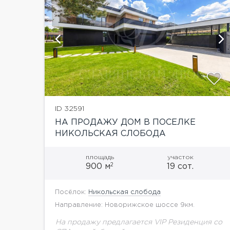
ий
показать ещё 65 фотографий
ID 32591
НА ПРОДАЖУ ДОМ В ПОСЕЛКЕ
НИКОЛЬСКАЯ СЛОБОДА
площадь
участок
2
900 м
19 сот.
Посёлок:
Никольская слобода
Направление: Новорижское шоссе 9км.
На продажу предлагается VIP Резиденция cо