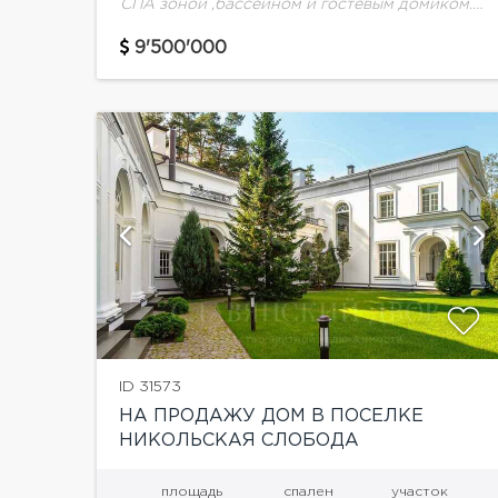
СПА зоной ,бассейном и гостевым домиком.
Дом 2-х уровневый, кирпичный, площадью
900 м.кв., участок - 19 сот. На первом этаже:
9'500'000
Холл,...
ии
показать ещё 53 фотографии
ID 31573
НА ПРОДАЖУ ДОМ В ПОСЕЛКЕ
НИКОЛЬСКАЯ СЛОБОДА
площадь
спален
участок