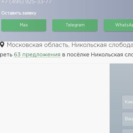
+7 (495) 925-33-77
Оставить заявку
Max
Telegram
WhatsA
Московская область, Никольская слобод
реть
63 предложения
в посёлке Никольская сл
Как
Ваш