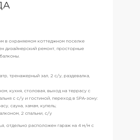
ДА
ом в охраняемом коттеджном поселке
ен дизайнерский ремонт, просторные
балконы.
атр, тренажерный зал, 2 с/у, раздевалка,
ном, кухня, столовая, выход на террасу с
льня с с/у и гостиной, переход в SPA-зону:
асу, сауна, хамам, купель;
алконом, 2 спальни, с/у
я, отдельно расположен гараж на 4 м/м с