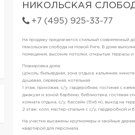
НИКОЛЬСКАЯ СЛОБО
+7 (495) 925-33-77
На продажу предлагается стильный современный д
Никольская слобода на Новой Риге. В доме выполн
помещения, высокие потолки, открытые террасы и 
Планировка дома:
Цоколь: бильярдная, зона отдыха, кальянная, киноте
душевая, серверная, котельная
1 этаж: прихожая, с/у, гардеробная, гостиная с ками
джакузи и зоной барбекю, библиотека, гостевая спа
комната отдыха, с/у, бассейн (15х6 м), выход на терр
2 этаж: холл, мастер-спальня с с/у, гардеробной и б
На участке высажены крупномеры и хвойные деревь
квартирой для персонала.