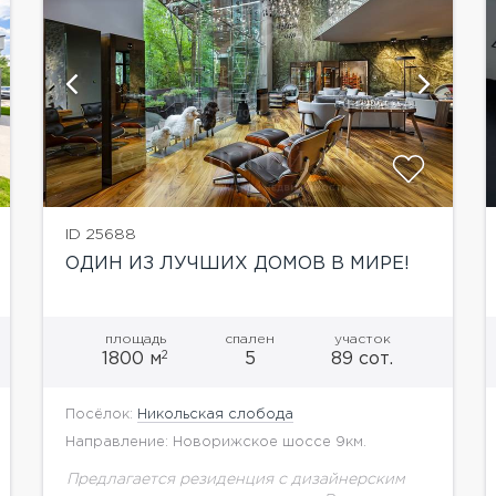
показать ещё 64 фотографии
ID 25688
ОДИН ИЗ ЛУЧШИХ ДОМОВ В МИРЕ!
площадь
спален
участок
2
1800 м
5
89 сот.
Посёлок:
Никольская слобода
Направление: Новорижское шоссе 9км.
Предлагается резиденция с дизайнерским