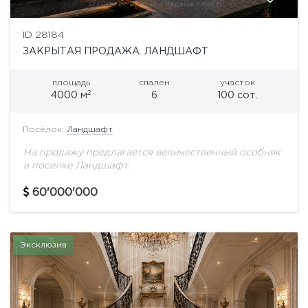
ID 28184
ЗАКРЫТАЯ ПРОДАЖА. ЛАНДШАФТ
площадь
спален
участок
2
4000 м
6
100 сот.
Посёлок:
Ландшафт
На продажу предлагается величественный особняк
в поселке Ландшафт.
60'000'000
Эксклюзив