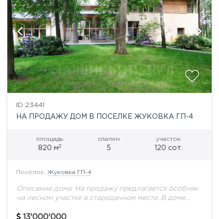
ID 23441
НА ПРОДАЖУ ДОМ В ПОСЕЛКЕ ЖУКОВКА ГП-4
площадь
спален
участок
2
820 м
5
120 сот.
Посёлок:
Жуковка ГП-4
Описание дома: На продажу предлагается особняк
на лесном участке в стародачном месте. В доме
панорамное остекление, бассейн, сауна,
тренажерный зал, 5 спален, 5 с/у. Выполнена
13'000'000