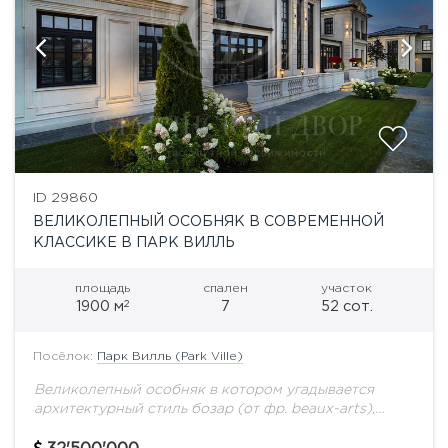
ID 29860
ВЕЛИКОЛЕПНЫЙ ОСОБНЯК В СОВРЕМЕННОЙ
КЛАССИКЕ В ПАРК ВИЛЛЬ
площадь
спален
участок
2
1900 м
7
52 сот.
Посёлок:
Парк Вилль (Park Ville)
Великолепный особняк в котором угадывается
архитектурный стиль бозар (от фр. beaux-arts),
сформировавшийся в начале XIX века и на
протяжении ста с лишним лет господствовавший в