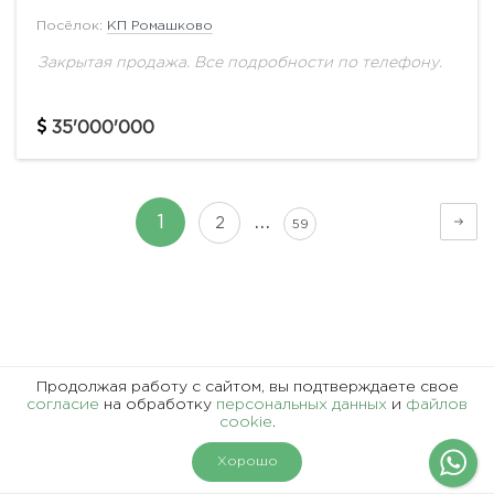
Посёлок:
КП Ромашково
Закрытая продажа. Все подробности по телефону.
35'000'000
…
1
2
59
Представленная информация, в т.ч. стоимость объектов,
Продолжая работу с сайтом, вы подтверждаете свое
носит информационный характер и не является
согласие
на обработку
персональных данных
и
файлов
cookie
.
публичной офертой.
На карте
Фильтры
Хорошо