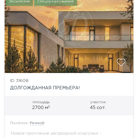
Эксклюзив
Спецпредложение
ID 31608
ДОЛГОЖДАННАЯ ПРЕМЬЕРА!
площадь
участок
2
2700 м
45 сот.
Посёлок:
Речной
Новое прочтение загородной классики -