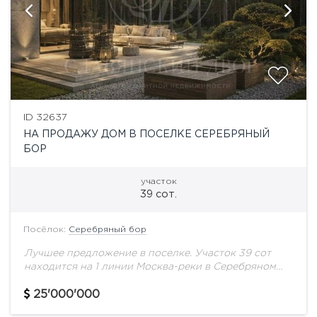
ID 32637
НА ПРОДАЖУ ДОМ В ПОСЕЛКЕ СЕРЕБРЯНЫЙ
БОР
участок
39 сот.
Посёлок:
Серебряный бор
Лучшее предложение в поселке. Участок 39 сот
находится на 1 линии Москва-реки в Серебряном
Бору. Земля в собственности.Все коммуникации,
газ.вода, электричество Есть разрешение на
25'000'000
строительство.- Основной вид...