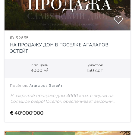
ID 32635
НА ПРОДАЖУ ДОМ В ПОСЕЛКЕ АГАЛАРОВ
ЭСТЕЙТ
площадь
участок
2
4000 м
150 сот.
Посёлок:
Агаларов Эстейт
В закрытой продаже дом 4000 кв.м. с видом на
большое озероПоселок обеспечивает высокий
уровень безопасности, приватность проживания,
развитую внутреннюю инфраструктуру и удобную
40'000'000
транспортную доступность. Здесь живут люди,...