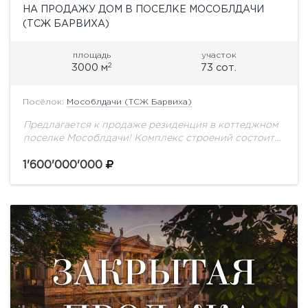
НА ПРОДАЖУ ДОМ В ПОСЕЛКЕ МОСОБЛДАЧИ
(ТСЖ БАРВИХА)
площадь
участок
2
3000 м
73 сот.
Посёлок:
Мособлдачи (ТСЖ Барвиха)
Предлагается к продаже резиденция в коттеджном
поселке Мособлдачи! Комплекс строений состоит
из основного дома без отделки, площадью 2634 м2,
на участке с вековыми соснами - 73 сотки....
1'600'000'000