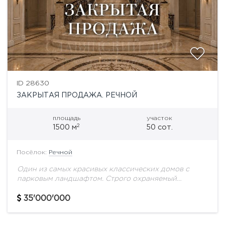
ID 28630
ЗАКРЫТАЯ ПРОДАЖА. РЕЧНОЙ
площадь
участок
2
1500 м
50 сот.
Посёлок:
Речной
Один из самых красивых классических домов с
парковым ландшафтом. Строго охраняемый
посёлок на берегу Москва-реки. Уникальная
отделка интерьеров, натуральные материалы,
35'000'000
мрамор. Просторная светлая гостиная, а комнаты
продуманы...