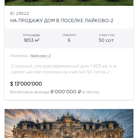
ID 29522
НА ПРОДАЖУ ДОМ В ПОСЕЛКЕ ЛАЙКОВО-2
площадь
спален
участок
2
1853 м
6
50 сот.
Посёлок:
Лайково-2
Стильный, ультрасовременный дом 1 853 кв. м в
самом центре поселка на участке 50 соток с
ландшафтным дизайном. Охраняемая территория.
Все соседи построены. Поселок с удобной
13'000'000
транспортной...
8'000'000
Возможна аренда
в месяц