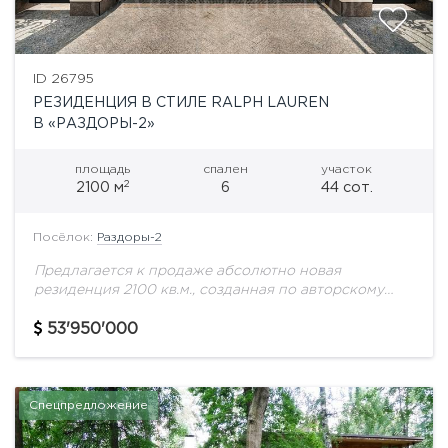
ID 26795
РЕЗИДЕНЦИЯ В СТИЛЕ RALPH LAUREN
В «РАЗДОРЫ-2»
площадь
спален
участок
2
2100 м
6
44 сот.
Посёлок:
Раздоры-2
Предлагается к продаже абсолютно новая
резиденция 2100 кв.м., созданная по авторскому
проекту в лучших традициях классической
архитектуры с интерьером в эстетике Ralph Lauren.
53'950'000
Дом для тех, кто...
Спецпредложение