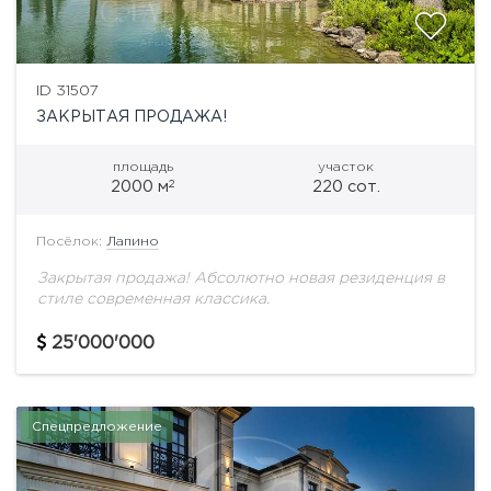
ID 31507
ЗАКРЫТАЯ ПРОДАЖА!
площадь
участок
2
2000 м
220 сот.
Посёлок:
Лапино
Закрытая продажа! Абсолютно новая резиденция в
стиле современная классика.
25'000'000
Спецпредложение