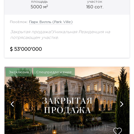
площадь
участок
2
5000 м
160 сот.
Посёлок:
Парк Вилль (Park Ville)
Закрытая продажа!Уникальная Резиденция на
потрясающем участке.
53'000'000
Эксклюзив
Спецпредложение