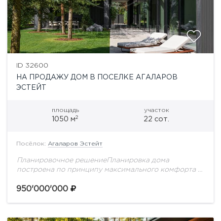
ID 32600
НА ПРОДАЖУ ДОМ В ПОСЕЛКЕ АГАЛАРОВ
ЭСТЕЙТ
площадь
участок
2
1050 м
22 сот.
Посёлок:
Агаларов Эстейт
Планировочное решениеПланировка дома
построена по принципу максимального комфорта и
приватности: общественные пространства для
встреч и отдыха расположены на первом этаже, а
950'000'000
приватная семейная зона полностью вынесена на...