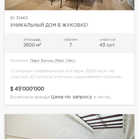
ID 31465
УНИКАЛЬНЫЙ ДОМ В ЖУКОВКЕ!
площадь
спален
участок
2
2600 м
7
43 сот.
Посёлок:
Парк Вилль (Park Ville)
Стильный современный коттедж 2600 кв.м. на
участке 43 сотки в элитном охраняемом поселке
Парк Вилль.В доме выполнен эксклюзивный
дизайнерский ремонт. Дорогая отделка с
45'000'000
использованием премиальных натуральных
Цена по запросу
Возможна аренда
в месяц
материалов....