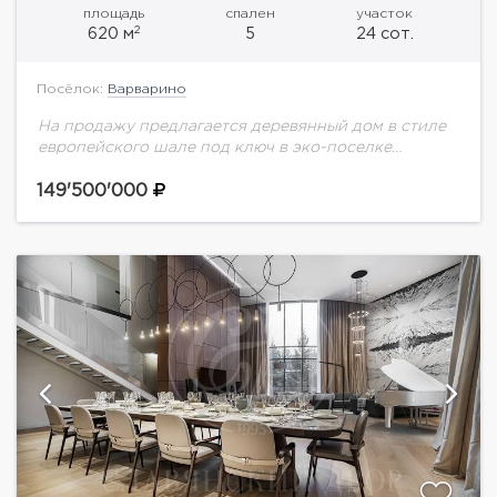
площадь
спален
участок
2
620 м
5
24 сот.
Посёлок:
Варварино
На продажу предлагается деревянный дом в стиле
европейского шале под ключ в эко-поселке
Варварино. Уютный дом 620 кв.м. на участке 24
сотки с выполненным ландшафтным дизайном.
149'500'000
Планировка...