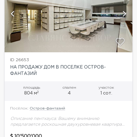
ID 26653
НА ПРОДАЖУ ДОМ В ПОСЕЛКЕ ОСТРОВ-
ФАНТАЗИЙ
площадь
спален
участок
2
804 м
4
1 сот.
Посёлок:
Остров-фантазий
Описание пентхауса: Вашему вниманию
предлагается роскошная двухуровневая квартира
площадью 804 кв.м с высококачественным
ремонтом в современном стиле от дизайнера с
10'500'000