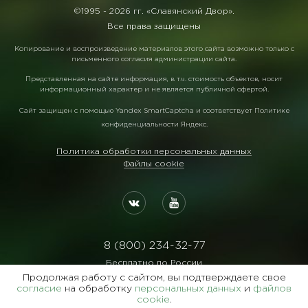
©1995 -
2026 гг. «Славянский Двор».
Все права защищены
Копирование и воспроизведение материалов этого сайта возможно только с
письменного согласия администрации сайта.
Представленная на сайте информация, в т.ч. стоимость объектов, носит
информационный характер и не является публичной офертой.
Сайт защищен с помощью
Yandex SmartCaptcha
и соответствует
Политике
конфиденциальности Яндекс
.
Политика обработки персональных данных
Файлы cookie
8 (800) 234-32-77
Бесплатно по России
Продолжая работу с сайтом, вы подтверждаете свое
Реквизиты:
согласие
на обработку
персональных данных
и
файлов
ООО Агентство "Славянский Двор"
cookie
.
ИНН:7729122105 ОГРН:1027700102473