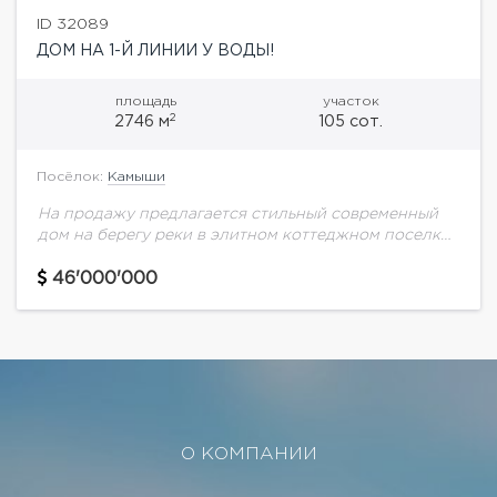
ID 32089
ДОМ НА 1-Й ЛИНИИ У ВОДЫ!
площадь
участок
2
2746 м
105 сот.
Посёлок:
Камыши
На продажу предлагается стильный современный
дом на берегу реки в элитном коттеджном поселке
Камыши в Жуковке.Дома выполнены по
эксклюзивным проектам, в строительстве и отделке
46'000'000
используются премиальные натуральные...
О КОМПАНИИ