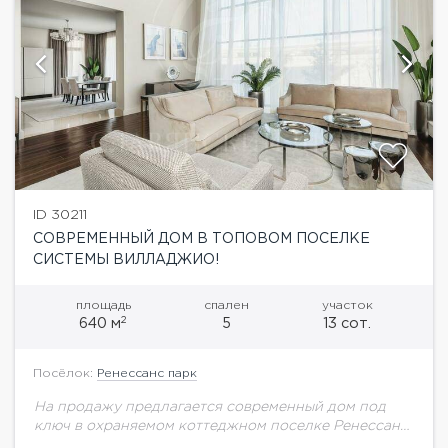
ID 30211
СОВРЕМЕННЫЙ ДОМ В ТОПОВОМ ПОСЕЛКЕ
СИСТЕМЫ ВИЛЛАДЖИО!
площадь
спален
участок
2
640 м
5
13 сот.
Посёлок:
Ренессанс парк
На продажу предлагается современный дом под
ключ в охраняемом коттеджном поселке Ренессанс
парк. На первом этаже просторная гостиная со