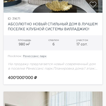
ID 31671
АБСОЛЮТНО НОВЫЙ СТИЛЬНЫЙ ДОМ В ЛУЧШЕМ
ПОСЕЛКЕ КЛУБНОЙ СИСТЕМЫ ВИЛЛАДЖИО!
площадь
спален
участок
2
980 м
6
17 сот.
Посёлок:
Ренессанс парк
На продажу предлагается новый современный дом
в поселке Ренессанс парк.Планировка дома:1 этаж:
холл, гардеробная, гостиная-кухня, кухня с с/у,
спальня с гардеробом и с/у, гостевой с/у,
400'000'000
постирочная, кладовая,...