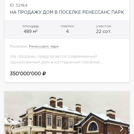
ID 32184
НА ПРОДАЖУ ДОМ В ПОСЕЛКЕ РЕНЕССАНС ПАРК
площадь
спален
участок
2
489 м
4
22 сот.
Посёлок:
Ренессанс парк
На продажу предлагается современный
одноэтажный дом в коттеджном посёлке
"Ренессанс парк"!Планировка дома:1 этаж: входная
зона с холлом; просторная гостиная с камином,
350'000'000
современная кухня-столовая, комфортабельная
спальная зона, состоящая...