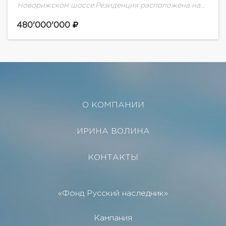
Новорижском шоссе.Резиденция расположена на
прилесном участке вдалеке от дорог.Произведены
ландшафтные работы , высажены хвойные деревья.
480'000'000
По проекту в доме планируется...
О КОМПАНИИ
ИРИНА ВОЛИНА
КОНТАКТЫ
«Фонд Русский наследник»
Кампания