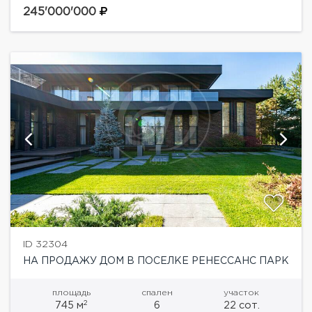
вторым светом, кухня и столовая с выходом на...
245'000'000
ID 32304
НА ПРОДАЖУ ДОМ В ПОСЕЛКЕ РЕНЕССАНС ПАРК
площадь
спален
участок
2
745 м
6
22 сот.