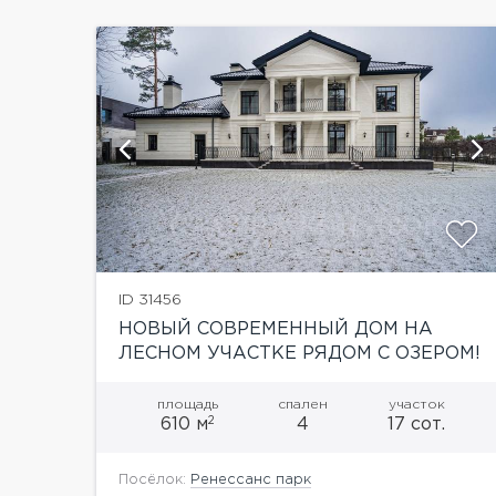
постирочная, кладовая,...
ии
показать ещё 17 фотографий
ID 31456
НОВЫЙ СОВРЕМЕННЫЙ ДОМ НА
ЛЕСНОМ УЧАСТКЕ РЯДОМ С ОЗЕРОМ!
площадь
спален
участок
2
610 м
4
17 сот.
Посёлок:
Ренессанс парк