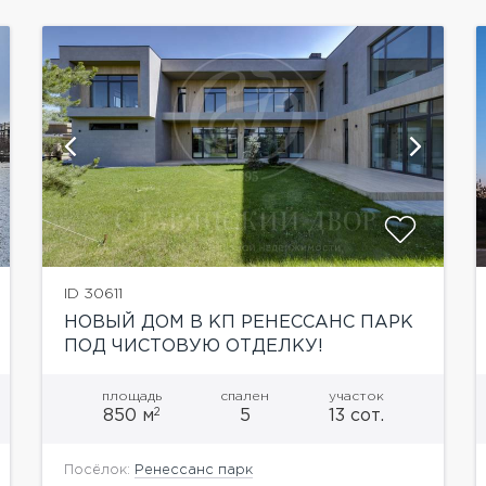
показать ещё 9 фотографий
ID 30611
НОВЫЙ ДОМ В КП РЕНЕССАНС ПАРК
ПОД ЧИСТОВУЮ ОТДЕЛКУ!
площадь
спален
участок
2
850 м
5
13 сот.
Посёлок:
Ренессанс парк