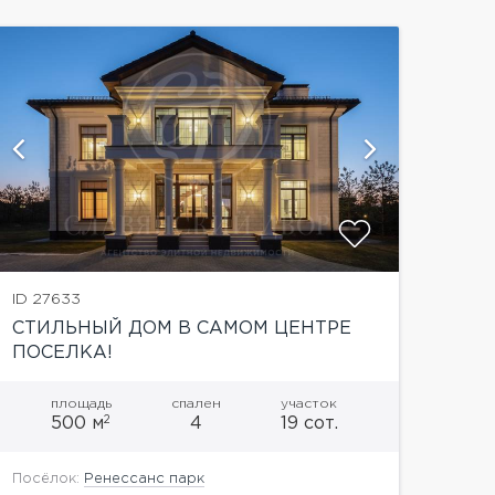
показать
ID 27633
СТИЛЬНЫЙ ДОМ В САМОМ ЦЕНТРЕ
ПОСЕЛКА!
площадь
спален
участок
2
500 м
4
19 сот.
Посёлок:
Ренессанс парк