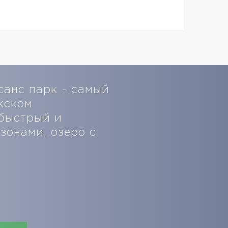
санс парк - самый
жском
 быстрый и
зонами, озеро с