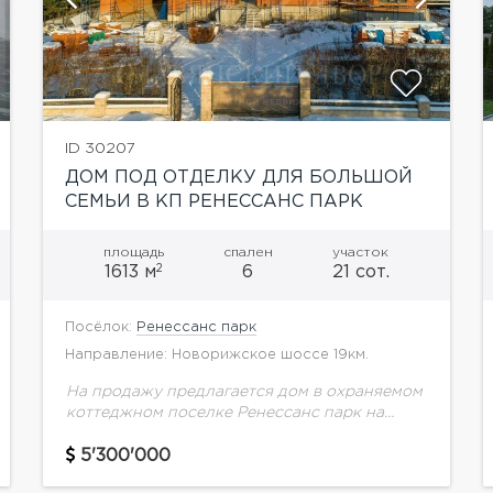
ID 30207
ДОМ ПОД ОТДЕЛКУ ДЛЯ БОЛЬШОЙ
СЕМЬИ В КП РЕНЕССАНС ПАРК
площадь
спален
участок
2
1613 м
6
21 сот.
Посёлок:
Ренессанс парк
Направление: Новорижское шоссе 19км.
На продажу предлагается дом в охраняемом
коттеджном поселке Ренессанс парк на
Новой Риге. Планировка дома:Цоколь:
душевая, 2 с/у, с/у, сауна, блок для
5'300'000
персонала, винная комната, кинотеатр, 2...