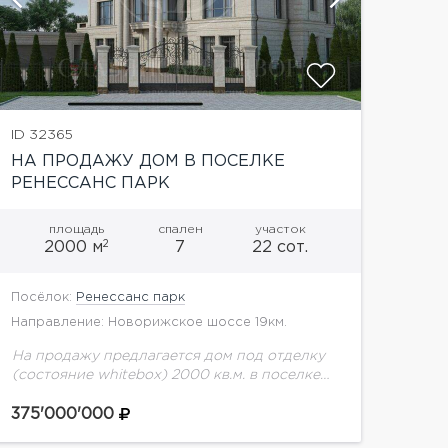
ID 32365
НА ПРОДАЖУ ДОМ В ПОСЕЛКЕ
РЕНЕССАНС ПАРК
площадь
спален
участок
2
2000 м
7
22 сот.
Посёлок:
Ренессанс парк
Направление: Новорижское шоссе 19км.
На продажу предлагается дом под отделку
(состояние whitebox) 2000 кв.м. в поселке
"Ренессанс Парк". Планировка дома
предполагает 7 спален, SPA-зону с
375'000'000
бассейном, гараж на 4 м/м. Передовая...