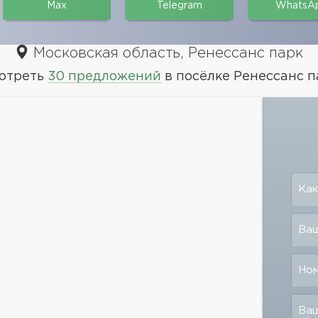
Max
Telegram
WhatsA
Московская область, Ренессанс парк
отреть
30 предложений
в посёлке Ренессанс п
Как
Ваш
Но
Ва