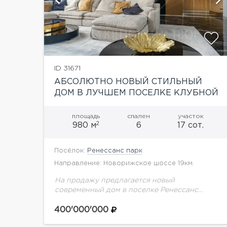
ID 31671
АБСОЛЮТНО НОВЫЙ СТИЛЬНЫЙ
ДОМ В ЛУЧШЕМ ПОСЕЛКЕ КЛУБНОЙ
СИСТЕМЫ ВИЛЛАДЖИО!
площадь
спален
участок
2
980 м
6
17 сот.
Посёлок:
Ренессанс парк
Направление: Новорижское шоссе 19км.
На продажу предлагается новый
современный дом в поселке Ренессанс
парк.Планировка дома:1 этаж: холл,
гардеробная, гостиная-кухня, кухня с с/у,
400'000'000
спальня с гардеробом и с/у, гостевой с/у,