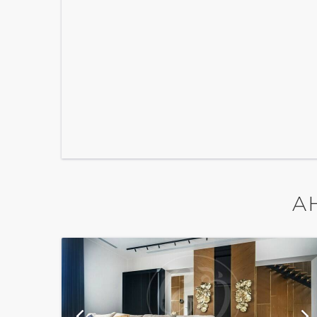
А
ии
показать ещё 13 фотографий