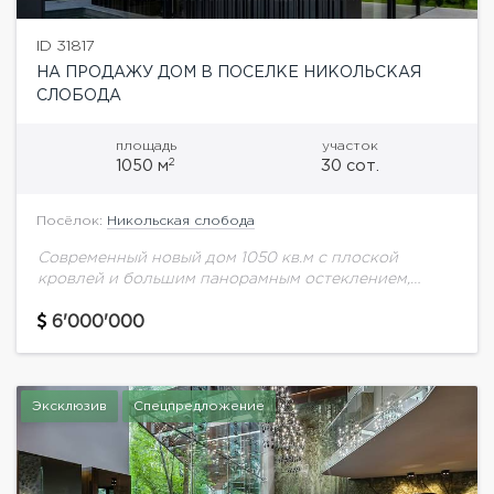
ID 31817
НА ПРОДАЖУ ДОМ В ПОСЕЛКЕ НИКОЛЬСКАЯ
СЛОБОДА
площадь
участок
2
1050 м
30 сот.
Посёлок:
Никольская слобода
Современный новый дом 1050 кв.м с плоской
кровлей и большим панорамным остеклением,
расположен в поселке Никольская
слобода.Планировка дома:1 этаж: Просторная
6'000'000
кухня-гостиная с панорамными окнами и выходом
на...
Эксклюзив
Спецпредложение