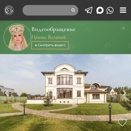
Видеообращение
Ирины Волиной
Смотреть видео