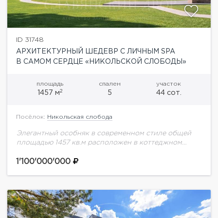
ID 31748
АРХИТЕКТУРНЫЙ ШЕДЕВР С ЛИЧНЫМ SPA
В САМОМ СЕРДЦЕ «НИКОЛЬСКОЙ СЛОБОДЫ»
площадь
спален
участок
2
1457 м
5
44 сот.
Посёлок:
Никольская слобода
Элегантный особняк в современном стиле общей
площадью 1457 кв.м расположен в коттеджном
поселке Никольская слобода, самом близком из
всех элитных поселков Новорижского шоссе.
1'100'000'000
Особняк расположен на угловом...