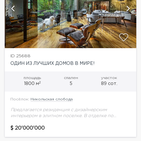
ID 25688
ОДИН ИЗ ЛУЧШИХ ДОМОВ В МИРЕ!
площадь
спален
участок
2
1800 м
5
89 сот.
Посёлок:
Никольская слобода
Предлагается резиденция с дизайнерским
интерьером в элитном поселке. В отделке по
замыслу дизайнера были использованы
эксклюзивные материалы: для зоны бассейна и
20'000'000
террасы был выбран традиционный тик; стены...