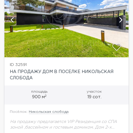
ID 32591
НА ПРОДАЖУ ДОМ В ПОСЕЛКЕ НИКОЛЬСКАЯ
СЛОБОДА
площадь
участок
2
900 м
19 сот.
Посёлок:
Никольская слобода
На продажу предлагается VIP Резиденция cо СПА
зоной ,бассейном и гостевым домиком. Дом 2-х
уровневый, кирпичный, площадью 900 м.кв., участок