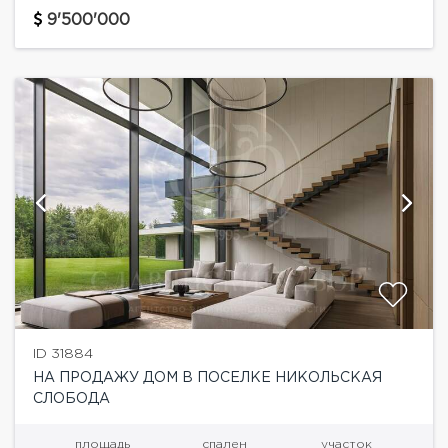
- 19 сот. На первом этаже: Холл,...
9'500'000
ID 31884
НА ПРОДАЖУ ДОМ В ПОСЕЛКЕ НИКОЛЬСКАЯ
СЛОБОДА
площадь
спален
участок