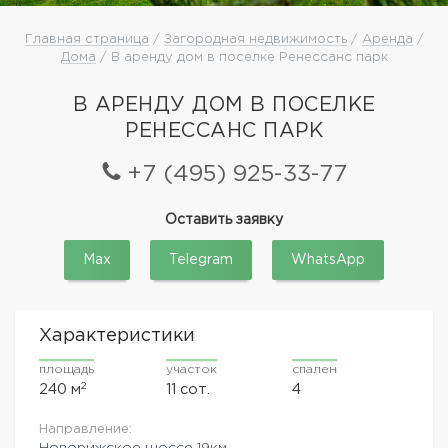
Главная страница
/
Загородная недвижимость
/
Аренда
/
Дома
/ В аренду дом в поселке Ренессанс парк
В АРЕНДУ ДОМ В ПОСЕЛКЕ
РЕНЕССАНС ПАРК
+7 (495) 925-33-77
Оставить заявку
Max
Telegram
WhatsApp
Характеристики
площадь
участок
спален
2
240 м
11 сот.
4
Направление:
Новорижское шоссе
19км.