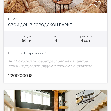
ID 27819
СВОЙ ДОМ В ГОРОДСКОМ ПАРКЕ
площадь
спален
участок
2
450 м
4
4 сот.
Посёлок:
Покровский берег
ЖК Покровский берег расположен в центре
слияния двух рек, рядом с парком Покровское -
Стрешнево. В двух минутах ходьбы от англо-
американской школы. Дизайнерский ремонт делали
1'200'000
для себя.-...