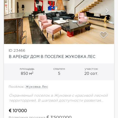
ID 23466
В АРЕНДУ ДОМ В ПОСЕЛКЕ ЖУКОВКА ЛЕС
площадь
спален
участок
2
850 м
5
20 сот.
Посёлок:
Жуковка Лес
Охраняемый поселок в Жуковке с красивой лесной
территоррией. В шаговой доступности развитая
инфраструктура Барвихи и Жуковки. Авторский
проект. Эксклюзивный модный дом. В доме
10'000
выполнен дизайнерский ремонт, грамотная...
3'500'000
Возможна продажа