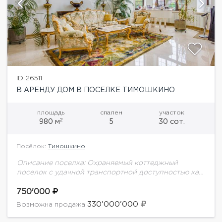
ID 26511
В АРЕНДУ ДОМ В ПОСЕЛКЕ ТИМОШКИНО
площадь
спален
участок
2
980 м
5
30 сот.
Посёлок:
Тимошкино
Описание поселка: Охраняемый коттеджный
поселок с удачной транспортной доступностью как
по Рублево-Успенскому шоссе, так и по
Новорижскому шоссе. Рядом развитая
750'000
инфраструктура Ильинского шоссе и Жуковки.
330'000'000
Возможна продажа
Описание дома:...