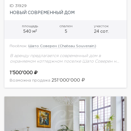
ID 31929
НОВЫЙ СОВРЕМЕННЫЙ ДОМ
площадь
спален
участок
2
540 м
5
24 сот.
Посёлок:
Шато Соверен (Chateau Souverain)
В аренду предлагается современный дом в
охраняемом коттеджном поселке Шато Соверен на
Новой Риге.В доме выполнен дизайнерский ремонт
в стиле ар-деко. В отделке использованы
1'500'000
натуральные материалы. Эксплуатируемая...
251'000'000
Возможна продажа