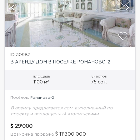
ID 30987
В АРЕНДУ ДОМ В ПОСЕЛКЕ РОМАНОВО-2
площадь
участок
2
1100 м
75 сот.
Посёлок:
Романово-2
В аренду предлагается дом, выполненный по
проекту и воплощенный итальянскими
дизайнерами и мастерами. Дорогие отделочные
материалы: мрамор, оникс, дерево. Отделка фасада
29'000
выполнена из травертина.Планировка дома: 3
11'800'000
Возможна продажа
этажа,...