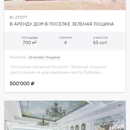
ID 27077
В АРЕНДУ ДОМ В ПОСЕЛКЕ ЗЕЛЕНАЯ ЛОЩИНА
площадь
спален
участок
2
700 м
4
65 сот.
Посёлок:
Зеленая Лощина
Описание поселка:Поселок "Зеленая лощина"
расположен в красивейшем месте Рублево-
Успенского шоссе. Такое название поселок
получил в связи с тем, что располагается в
500'000
небольшой лощине, скрывающейся в густых
насаждениях...