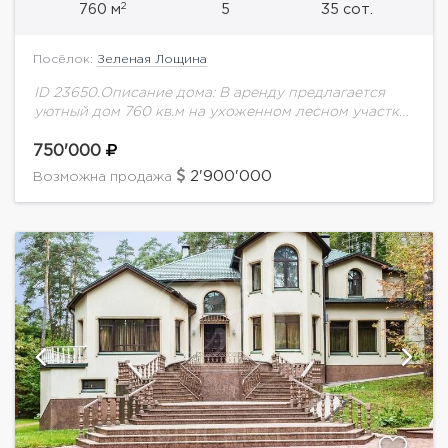
2
760 м
5
35 сот.
Посёлок:
Зеленая Лощина
ID 23650.Описание дома: В аренду предлагается
уютный дом 760 кв.м на ухоженном лесном участке
35 соток с вековыми соснами. На участке
проведены ландшафтные работы, размещена
750'000
детская площадка....
2'900'000
Возможна продажа