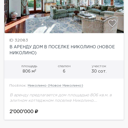
ID 32083
В АРЕНДУ ДОМ В ПОСЕЛКЕ НИКОЛИНО (НОВОЕ
НИКОЛИНО)
площадь
спален
участок
2
806 м
6
30 сот.
Посёлок:
Николино (Новое Николино)
В аренду предлагается дом площадью 806 кв.м. в
элитном коттеджном поселке Николино.
Внутреннее оформление дома выполнено
французскими дизайнерами с применением
2'000'000
оригинальных французских и итальянских
интерьерных решений -...