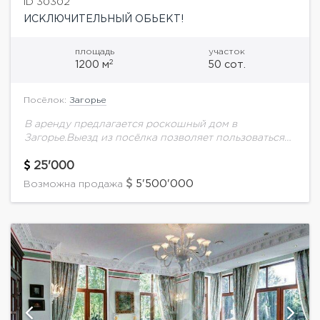
ID 30302
ИСКЛЮЧИТЕЛЬНЫЙ ОБЬЕКТ!
площадь
участок
2
1200 м
50 сот.
Посёлок:
Загорье
В аренду предлагается роскошный дом в
Загорье.Выезд из посёлка позволяет пользоваться
как Рублево-Успенским, так и Новорижским шоссе
и платной трассой.Дом уникально расположен: не
25'000
чувствуется присутствия соседства.Это настоящий...
5'500'000
Возможна продажа