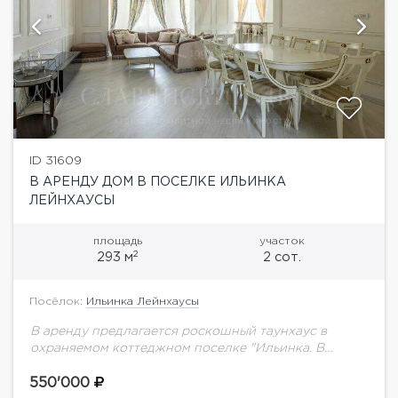
ID 31609
В АРЕНДУ ДОМ В ПОСЕЛКЕ ИЛЬИНКА
ЛЕЙНХАУСЫ
площадь
участок
2
293 м
2 сот.
Посёлок:
Ильинка Лейнхаусы
В аренду предлагается роскошный таунхаус в
охраняемом коттеджном поселке "Ильинка. В
таунхаусе выполнен дизайнерский ремонт в
классическом стиле, премиальная мебель и техника.
550'000