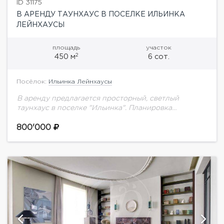
ID 31175
В АРЕНДУ ТАУНХАУС В ПОСЕЛКЕ ИЛЬИНКА
ЛЕЙНХАУСЫ
площадь
участок
2
450 м
6 сот.
Посёлок:
Ильинка Лейнхаусы
В аренду предлагается просторный, светлый
таунхаус в поселке "Ильинка". Планировка
дома:Цоколь: постирочная, бойлерная, зона отдыха
с хамамом и с/у1 этаж: прихожая, гардеробная,
800'000
гостевой с/у, кухня, гостиная с...