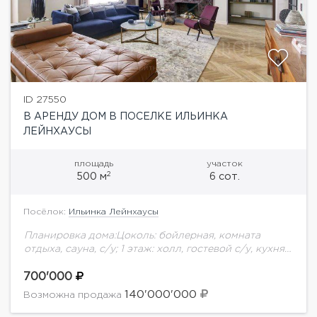
ID 27550
В АРЕНДУ ДОМ В ПОСЕЛКЕ ИЛЬИНКА
ЛЕЙНХАУСЫ
площадь
участок
2
500 м
6 сот.
Посёлок:
Ильинка Лейнхаусы
Планировка дома:Цоколь: бойлерная, комната
отдыха, сауна, с/у; 1 этаж: холл, гостевой с/у, кухня,
гостиная с камином и выходом на участок; 2 этаж:
мастер спальня с с/у и...
700'000
140'000'000
Возможна продажа