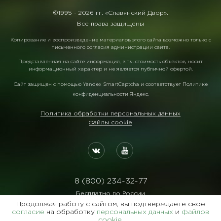
©1995 -
2026 гг. «Славянский Двор».
Все права защищены
Копирование и воспроизведение материалов этого сайта возможно только с
письменного согласия администрации сайта.
Представленная на сайте информация, в т.ч. стоимость объектов, носит
информационный характер и не является публичной офертой.
Сайт защищен с помощью
Yandex SmartCaptcha
и соответствует
Политике
конфиденциальности Яндекс
.
Политика обработки персональных данных
Файлы cookie
8 (800) 234-32-77
Бесплатно по России
Продолжая работу с сайтом, вы подтверждаете свое
Реквизиты:
согласие
на обработку
персональных данных
и
файлов
ООО Агентство "Славянский Двор"
cookie
.