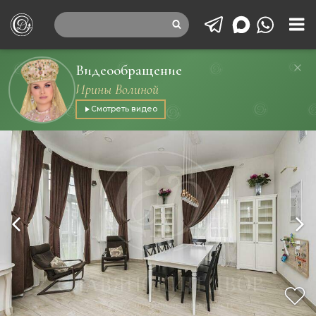
Видеообращение
Ирины Волиной
Смотреть видео