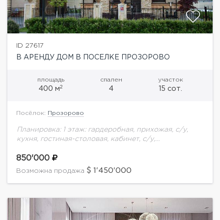
ID 27617
В АРЕНДУ ДОМ В ПОСЕЛКЕ ПРОЗОРОВО
площадь
спален
участок
2
400 м
4
15 сот.
Посёлок:
Прозорово
Планировка: 1 этаж: гардеробная, прихожая, с/у,
кухня, гостиная-столовая, кабинет, с/у,
постирочная2 этаж: мастер-спальня с гардеробной
с с/у, 2 спальни, с/у, мансарда- помещение
850'000
свободного назначения.Отдельно стоящий домик
1'450'000
Возможна продажа
для...