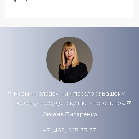
Новый молодежный поселок ! Вашему
ребенку не будет скучно, много деток.
Оксана Писаренко
+7 (495) 925-33-77