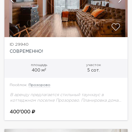
ID 29940
СОВРЕМЕННО!
площадь
участок
2
400 м
5 сот.
Посёлок:
Прозорово
В аренду предлагается стильный таунхаус в
коттеджном поселке Прозорово. Планировка дома:1
этаж: кухня-гостиная, 2 большие гардеробные,
комната для обуви, с/у, комната для хранения2
400'000
этаж: 3 спальни, каждая...