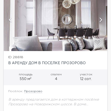
ID 28818
В АРЕНДУ ДОМ В ПОСЕЛКЕ ПРОЗОРОВО
площадь
спален
участок
2
550 м
4
12 сот.
Посёлок:
Прозорово
В аренду предлагается дом в коттеджном посёлке
Прозорово на Новорижском шоссе. В доме
выполнен дизайнерский ремонт, грамотная