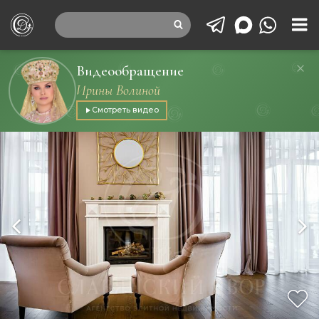
Видеообращение
Ирины Волиной
Смотреть видео