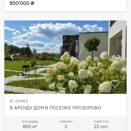
планировка: 4 спальни, просторная гостиная,
850'000
мансарда. На участке выполнен ландшафтный...
ID 26462
В АРЕНДУ ДОМ В ПОСЕЛКЕ ПРОЗОРОВО
площадь
спален
участок
2
800 м
5
22 сот.