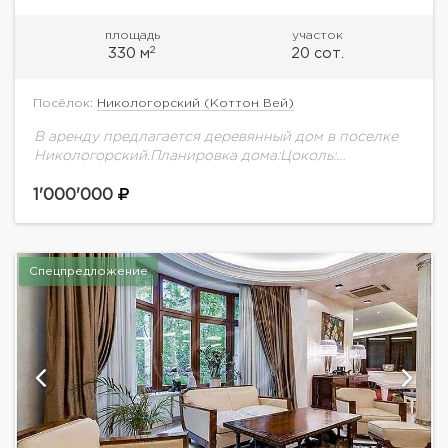
площадь
участок
2
330 м
20 сот.
Посёлок:
Никологорский (Коттон Вей)
В аренду предлагается деревянный дом в поселке
Никологорский.Планировка дома:Цоколь:
постирочная, холодильная камера, помещение для
хранения1 этаж: прихожая, гостиная, каминный зал,
1'000'000
кухня, спальня, с/у, спальня, гардеробная, с/у с...
Спецпредложение