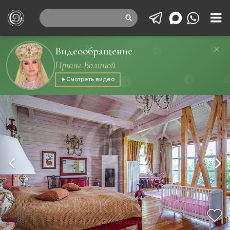
Видеообращение
Ирины Волиной
Смотреть видео