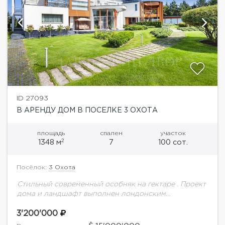
ID 27093
В АРЕНДУ ДОМ В ПОСЕЛКЕ 3 ОХОТА
площадь
спален
участок
2
1348 м
7
100 сот.
Посёлок:
3 Охота
Стильный современный особняк на гектаре . Проект
дома и ландшафт выполнен лондонским
архитектором Рафаэлем Шафира. По задумке
архитектора, северный и южный фасады
3'200'000
кардинально отличаются друг от друга...