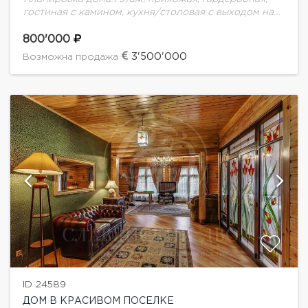
гостиная с камином, кухня/столовая с выходом на
террасу, гараж, блок для персонала, постирочная,
квартира для персонала; 2 этаж: детская с с/у,
800'000
комната...
3'500'000
Возможна продажа
ID 24589
ДОМ В КРАСИВОМ ПОСЕЛКЕ