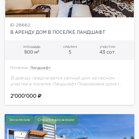
ID 28682
В АРЕНДУ ДОМ В ПОСЕЛКЕ ЛАНДШАФТ
площадь
спален
участок
2
900 м
5
43 сот.
Посёлок:
Ландшафт
В аренду предлагается уютный дом на лесном
участке в поселке Ландшафт.Планировка дома:1
этаж: холл, гардеробная, гостевой с/у, кабинет,
кухня, столовая, гостиная с камином и выходом на
2'000'000
террасу,...
Эксклюзив
Спецпредложение