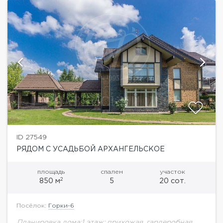
ID 27549
РЯДОМ С УСАДЬБОЙ АРХАНГЕЛЬСКОЕ
площадь
спален
участок
2
850 м
5
20 сот.
Посёлок:
Горки-6
Планировка дома:1 этаж: прихожая, гардеробная,