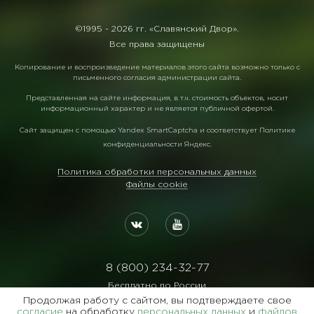
©1995 -
2026 гг. «Славянский Двор».
Все права защищены
Копирование и воспроизведение материалов этого сайта возможно только с
письменного согласия администрации сайта.
Представленная на сайте информация, в т.ч. стоимость объектов, носит
информационный характер и не является публичной офертой.
Сайт защищен с помощью
Yandex SmartCaptcha
и соответствует
Политике
конфиденциальности Яндекс
.
Политика обработки персональных данных
Файлы cookie
8 (800) 234-32-77
Бесплатно по России
Продолжая работу с сайтом, вы подтверждаете свое
Реквизиты:
согласие
на обработку
персональных данных
и
файлов