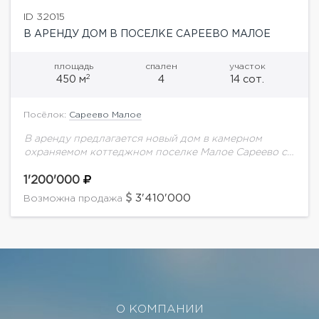
ID 32015
В АРЕНДУ ДОМ В ПОСЕЛКЕ САРЕЕВО МАЛОЕ
площадь
спален
участок
2
450 м
4
14 сот.
Посёлок:
Сареево Малое
В аренду предлагается новый дом в камерном
охраняемом коттеджном поселке Малое Сареево с
удобным выездом на платную трассу. Планировка
дома:Цокольный этаж: помещение свободного
1'200'000
назначения;1 этаж: холл, гардероб,...
3'410'000
Возможна продажа
О КОМПАНИИ