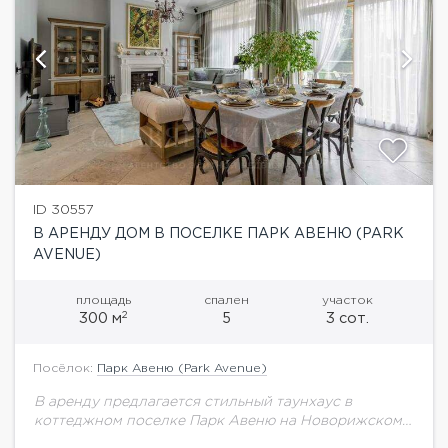
ID 30557
В АРЕНДУ ДОМ В ПОСЕЛКЕ ПАРК АВЕНЮ (PARK
AVENUE)
площадь
спален
участок
2
300 м
5
3 сот.
Посёлок:
Парк Авеню (Park Avenue)
В аренду предлагается стильный таунхаус в
коттеджном поселке Парк Авеню на Новорижском
шоссе. Планировка дома:1 этаж: гостиная-столовая-