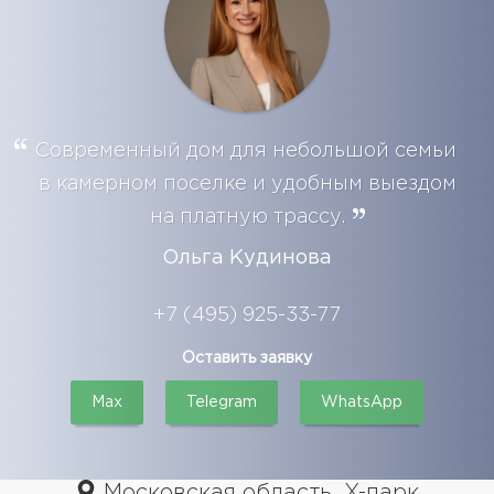
Современный дом для небольшой семьи
в камерном поселке и удобным выездом
на платную трассу.
Ольга Кудинова
+7 (495) 925-33-77
Оставить заявку
Max
Telegram
WhatsApp
Московская область, X-парк