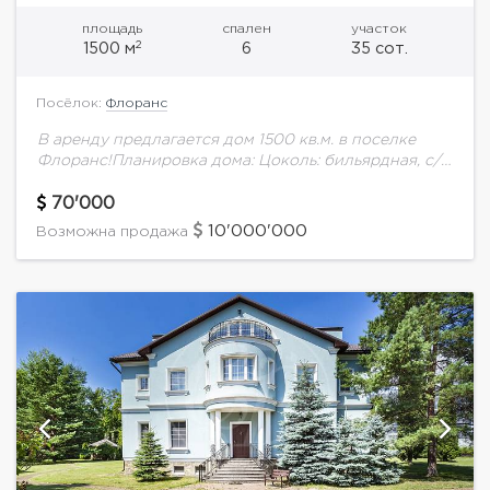
площадь
спален
участок
2
1500 м
6
35 сот.
Посёлок:
Флоранс
В аренду предлагается дом 1500 кв.м. в поселке
Флоранс!Планировка дома: Цоколь: бильярдная, с/у,
техническое помещение (вентиляции, котельная),
винная комната, бассейн 40 м, финская сауна и
70'000
мини спортзал.Оборудование...
10'000'000
Возможна продажа