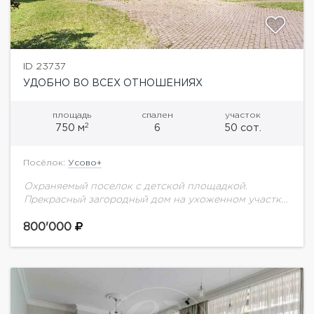
ID 23737
УДОБНО ВО ВСЕХ ОТНОШЕНИЯХ
площадь
спален
участок
2
750 м
6
50 сот.
Посёлок:
Усово+
Охраняемый поселок с детской площадкой.
Прекрасный загородный дом на ухоженном участке,
примыкающий к лесному массиву. Планировка: 1
этаж: коридор, с/у, кабинет или большая
800'000
гардеробная, гостиная, зал с...