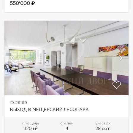
кухня, с/у, гараж на 1 м/м, терраса2 этаж: 2 спальни,
550'000
спальня...
ID 26169
ВЫХОД В МЕЩЕРСКИЙ ЛЕСОПАРК
площадь
спален
участок
2
1120 м
4
28 сот.