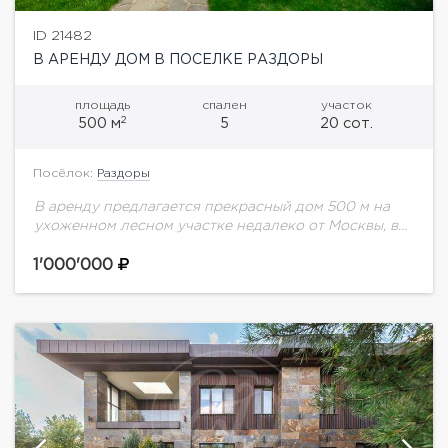
ID 21482
В АРЕНДУ ДОМ В ПОСЕЛКЕ РАЗДОРЫ
площадь
спален
участок
2
500 м
5
20 сот.
Посёлок:
Раздоры
В аренду предлагается прекрасный дом 500 м на
ухоженном лесном участке недалеко от Москвы, в
пос. Барвиха. Планировка: Цоколь - постирочная,
котельная, зона отдыха: сауна, спортзал. 1...
1'000'000