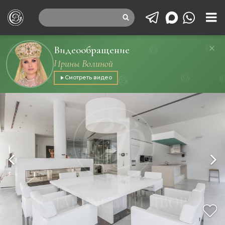
Видеообращение
Ирины Волиной
Смотреть видео