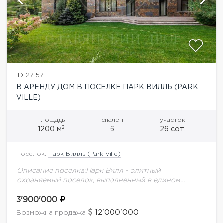
ID 27157
В АРЕНДУ ДОМ В ПОСЕЛКЕ ПАРК ВИЛЛЬ (PARK
VILLE)
площадь
спален
участок
2
1200 м
6
26 сот.
Посёлок:
Парк Вилль (Park Ville)
Описание поселка:Парк Вилл - элитный
охраняемый поселок, выполненный в едином
архитектурном стиле английского классицизма в
современном архитектурном прочтении. Удобное
3'900'000
месторасположение, в поселок можно проехать как
12'000'000
Возможна продажа
по Рублево-Успенскому...