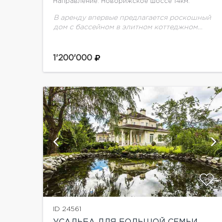
Направление: Новорижское шоссе 14км.
В аренду впервые предлагается роскошный
дом с бассейном в элитном коттеджном
поселке Павлово на Новой Риге. В доме
выполнен дизайнерский ремонт в стиле
американской классики.На участке
1'200'000
выполнен...
ии
показать ещё 19 фотографий
ID 24561