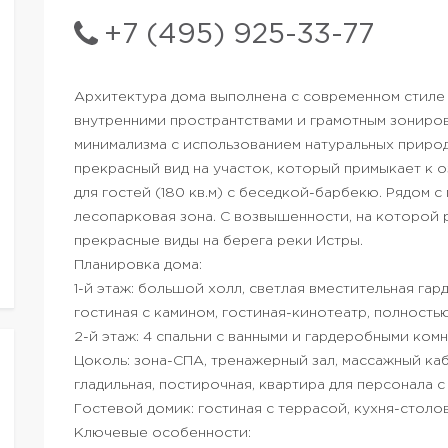
+7 (495) 925-33-77
Архитектура дома выполнена с современном стиле
внутренними пространтствами и грамотным зониров
минимализма с использованием натуральных природ
прекрасный вид на участок, который примыкает к 
для гостей (180 кв.м) с беседкой-барбекю. Рядом 
лесопарковая зона. С возвышенности, на которой
прекрасные виды на берега реки Истры.
Планировка дома:
1-й этаж: большой холл, светлая вместительная гард
гостиная с камином, гостиная-кинотеатр, полност
2-й этаж: 4 спальни с ванными и гардеробными комн
Цоколь: зона-СПА, тренажерный зал, массажный ка
гладильная, постирочная, квартира для персонала с
Гостевой домик: гостиная с террасой, кухня-столова
Ключевые особенности: