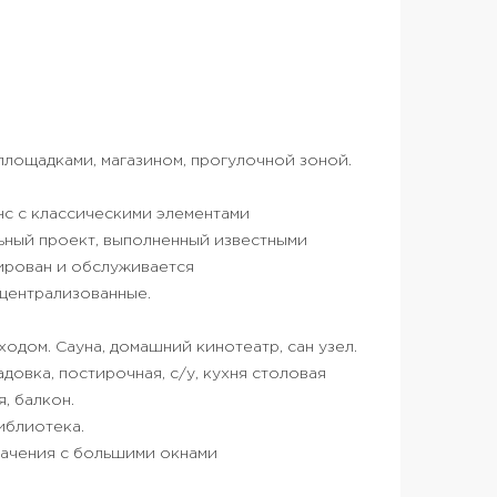
площадками, магазином, прогулочной зоной.
нс с классическими элементами
ьный проект, выполненный известными
ирован и обслуживается
централизованные.
ходом. Сауна, домашний кинотеатр, сан узел.
ладовка, постирочная, с/у, кухня столовая
, балкон.
библиотека.
начения с большими окнами