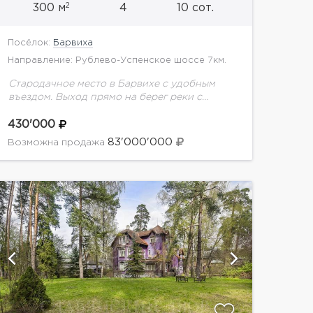
2
300 м
4
10 сот.
Посёлок:
Барвиха
Направление: Рублево-Успенское шоссе 7км.
Стародачное место в Барвихе с удобным
въездом. Выход прямо на берег реки с
прогулочной зоной!Новый дом на первой
линии Москвы-реки. Рядом с Барвиха Luxury
430'000
Village. Свой выход...
83'000'000
Возможна продажа
показать