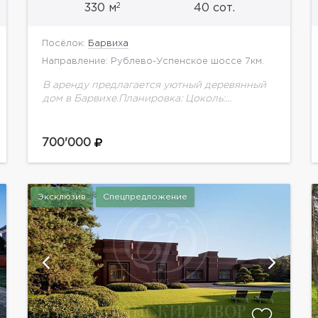
2
330 м
40 сот.
Посёлок:
Барвиха
Направление: Рублево-Успенское шоссе 7км.
В аренду предлагается уютный деревянный
дом в Барвихе.Планировка: Цоколь:
помещения для хранения1 этаж: холл,
студия:кухня-столовая, гостиная, кабинет, 3
с/у (один с душем, один с ванной), сауна, 2...
700'000
Эксклюзив
Спецпредложение
показать ещё 39 фотографий