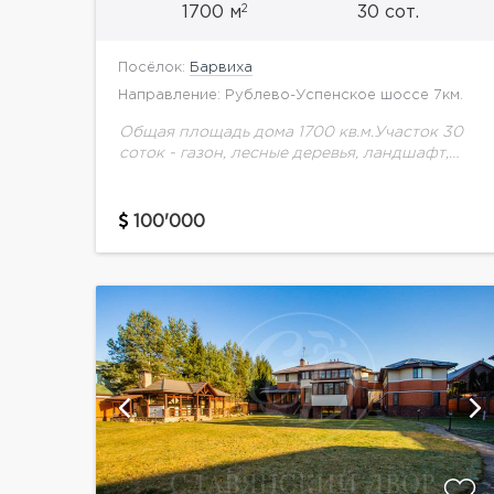
2
1700 м
30 сот.
Посёлок:
Барвиха
Направление: Рублево-Успенское шоссе 7км.
Общая площадь дома 1700 кв.м.Участок 30
соток - газон, лесные деревья, ландшафт,
детская площадка.Планировка дома:1 этаж :
прихожая, холл, гардеробная д/одежды,
гардеробная д/обуви, с/у, комната для
100'000
охраны...
ий
показать ещё 58 фотографий