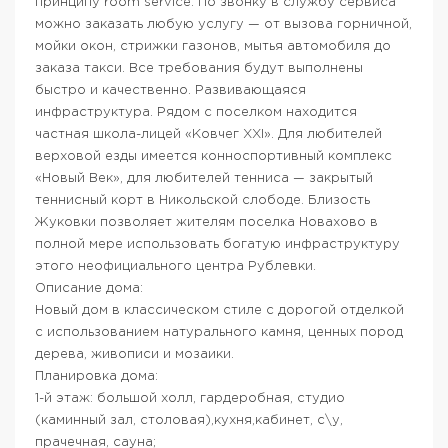
принципу room service. По звонку в службу сервиса
можно заказать любую услугу — от вызова горничной,
мойки окон, стрижки газонов, мытья автомобиля до
заказа такси. Все требования будут выполнены
быстро и качественно. Развивающаяся
инфраструктура. Рядом с поселком находится
частная школа-лицей «Ковчег ХXI». Для любителей
верховой езды имеется конноспортивный комплекс
«Новый Век», для любителей тенниса — закрытый
теннисный корт в Никольской слободе. Близость
Жуковки позволяет жителям поселка Новахово в
полной мере использовать богатую инфраструктуру
этого неофициального центра Рублевки.
Описание дома:
Новый дом в классическом стиле с дорогой отделкой
с использованием натурального камня, ценных пород
дерева, живописи и мозаики.
Планировка дома:
1-й этаж: большой холл, гардеробная, студио
(каминный зал, столовая),кухня,кабинет, с\у,
прачечная, сауна;