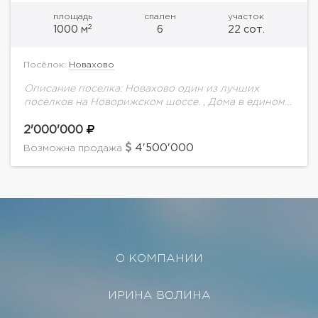
площадь
спален
участок
2
1000 м
6
22 сот.
Посёлок:
Новахово
Описание поселка: Новахово один из лучших
поселков на Новорижском шоссе. , Дома в едином
архитектурном стиле с кованными прозрачными
заборами с живой изгородью, спортивно-
2'000'000
развлекательный комплекс, детские площадки,...
4'500'000
Возможна продажа
О КОМПАНИИ
ИРИНА ВОЛИНА