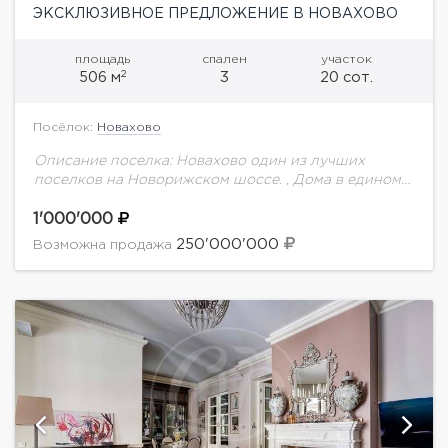
ЭКСКЛЮЗИВНОЕ ПРЕДЛОЖЕНИЕ В НОВАХОВО
площадь
спален
участок
2
506 м
3
20 сот.
Посёлок:
Новахово
Описание поселка: Новахово один из лучших
поселков на Новорижском шоссе. , Дома в едином
архитектурном стиле с кованными прозрачными
заборами с живой изгородью, спортивно-
1'000'000
развлекательный комплекс, детские площадки,...
250'000'000
Возможна продажа