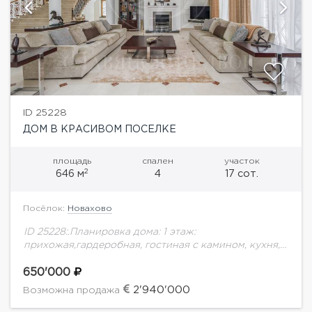
ID 25228
ДОМ В КРАСИВОМ ПОСЕЛКЕ
площадь
спален
участок
2
646 м
4
17 сот.
Посёлок:
Новахово
ID 25228:.Планировка дома: 1 этаж:
прихожая,гардеробная, гостиная с камином, кухня,
столовая, кладовая, котельная, гостевой с/у,
спальня с с/у, гараж на 2 м/м. 2 этаж: спальня с с/
650'000
у,...
2'940'000
Возможна продажа