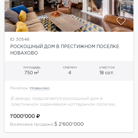
ID 30546
РОСКОШНЫЙ ДОМ В ПРЕСТИЖНОМ ПОСЕЛКЕ
НОВАХОВО
площадь
спален
участок
2
750 м
4
18 сот.
Посёлок:
Новахово
В аренду предлагается роскошный дом в
престижном охраняемом коттеджном поселке
Новахово. В доме выполнен дизайнерский ремонт в
стиле современной классики, дорогая отделка и
1'000'000
мебель, современные инженерные системы,...
2'600'000
Возможна продажа