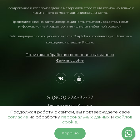
Копирование и воспроизведение материалов этого сайта возможно только с
письменного согласия администрации сайта.
Представленная на сайте информация, в т.ч. стоимость объектов, носит
информационный характер и не является публичной офертой.
Сайт защищен с помощью
Yandex SmartCaptcha
и соответствует
Политике
конфиденциальности Яндекс
.
Политика обработки персональных данных
Файлы cookie
8 (800) 234-32-77
Бесплатно по России
Продолжая работу с сайтом, вы подтверждаете свое
Реквизиты:
согласие
на обработку
персональных данных
и
файлов
ООО Агентство "Славянский Двор"
cookie
.
ИНН:7729122105 ОГРН:1027700102473
Хорошо