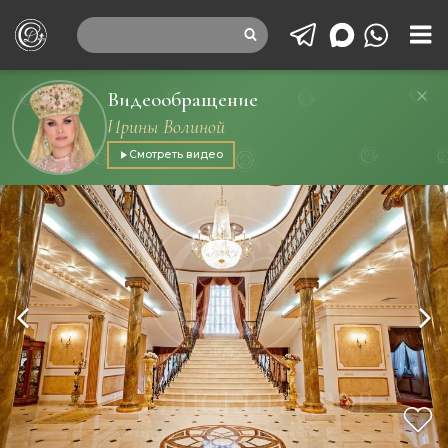
Видеообращение
Ирины Волиной
Смотреть видео