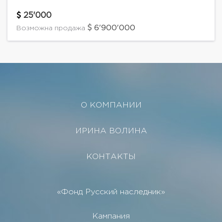
панорамным остеклением и просторной террасой,
облицован клинкерным кирпичом и деревом.
25'000
Внутри дома выполнен интерьер с применением...
6'900'000
Возможна продажа
О КОМПАНИИ
ИРИНА ВОЛИНА
КОНТАКТЫ
«Фонд Русский наследник»
Кампания