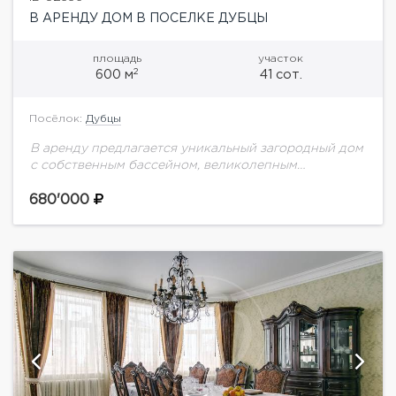
В АРЕНДУ ДОМ В ПОСЕЛКЕ ДУБЦЫ
площадь
участок
2
600 м
41 сот.
Посёлок:
Дубцы
В аренду предлагается уникальный загородный дом
с собственным бассейном, великолепным
открытымтеннисным кортом и большой уютной
придомовой территорией в д. ДубцыПри
680'000
строительстве и отделке дома использовались
только экологические...