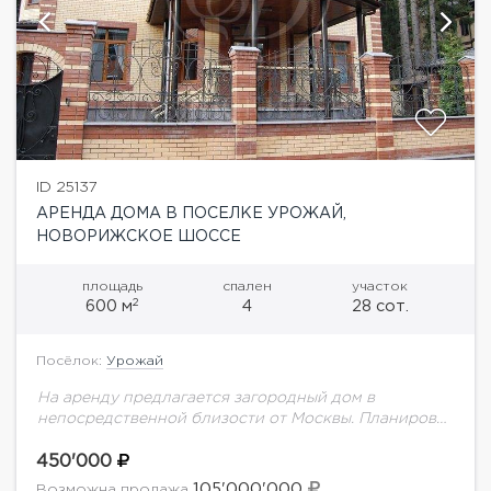
ID 25137
АРЕНДА ДОМА В ПОСЕЛКЕ УРОЖАЙ,
НОВОРИЖСКОЕ ШОССЕ
площадь
спален
участок
2
600 м
4
28 сот.
Посёлок:
Урожай
На аренду предлагается загородный дом в
непосредственной близости от Москвы. Планировка
дома: Цоколь: спортзал, постирочная, гладильная,
комната, комната отдыха, с/у, сауна. 1 этаж: холл,
450'000
гардеробная, с/у, спальня,...
105'000'000
Возможна продажа