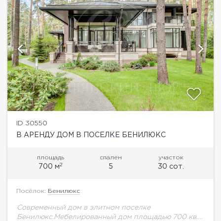
ID 30550
В АРЕНДУ ДОМ В ПОСЕЛКЕ БЕНИЛЮКС
площадь
спален
участок
2
700 м
5
30 сот.
Посёлок:
Бенилюкс
Современный дом в элитном поселке
Бенилюкс.Мебелированный дом площадью 700 кв. с