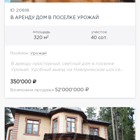
ID 20818
В АРЕНДУ ДОМ В ПОСЕЛКЕ УРОЖАЙ
площадь
участок
2
320 м
40 сот.
Посёлок:
Урожай
В аренду просторный, светлый дом в поселке
Урожай. Удобный выезд на Новорижское шоссе.
Летний бассейн, сауна,3 спальни, кабинет и комната
свободного назначения.
350'000
52'000'000
Возможна продажа