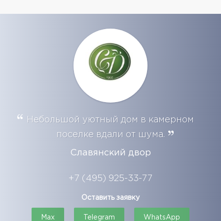
Небольшой уютный дом в камерном
поселке вдали от шума.
Славянский двор
+7 (495) 925-33-77
Оставить заявку
Max
Telegram
WhatsApp