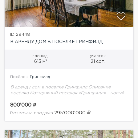
ID 28448
В АРЕНДУ ДОМ В ПОСЕЛКЕ ГРИНФИЛД
площадь
участок
2
613 м
21 сот.
Посёлок:
Гринфилд
В аренду дом в поселке Гринфилд.Описание
посёлка Коттеджный поселок «Гринфилд» – новый
эталон загородной жизни. Он возведен в лучших
традициях элитной недвижимости и полностью
800'000
готов к заселению....
295'000'000
Возможна продажа