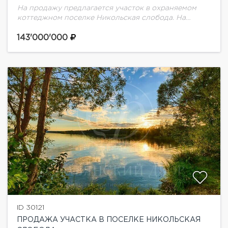
На продажу предлагается участок в охраняемом
коттеджном поселке Никольская слобода. На
участке 2 дома без отделки под снос. Участок
полевой.
143'000'000
ID 30121
ПРОДАЖА УЧАСТКА В ПОСЕЛКЕ НИКОЛЬСКАЯ