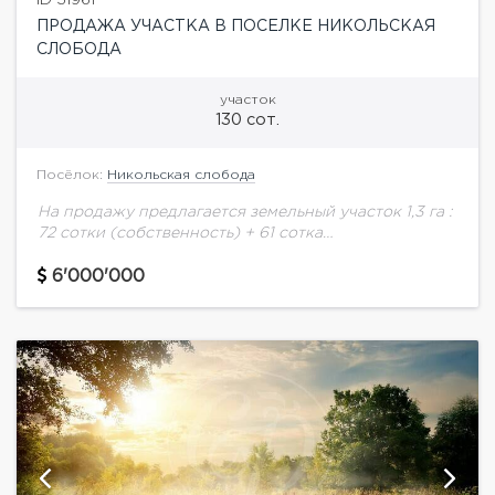
ПРОДАЖА УЧАСТКА В ПОСЕЛКЕ НИКОЛЬСКАЯ
СЛОБОДА
участок
130 сот.
Посёлок:
Никольская слобода
На продажу предлагается земельный участок 1,3 га :
72 сотки (собственность) + 61 сотка
(аренда)Никольская Слобода — это небольшой и
очень уютный коттеджный поселок, расположенный
6'000'000
всего в...