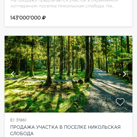
На продажу предлагается участок в охраняемом
коттеджном поселке Никольская слобода. На
участке 2 дома без отделки под снос. Участок
полевой.
143'000'000
ID 31961
ПРОДАЖА УЧАСТКА В ПОСЕЛКЕ НИКОЛЬСКАЯ
СЛОБОДА