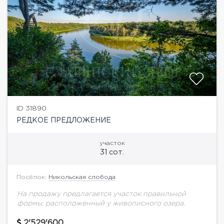
ID 31890
РЕДКОЕ ПРЕДЛОЖЕНИЕ
участок
31 сот.
Посёлок:
Никольская слобода
На продажу предлагается участок правильной
формы, расположенный у живописного озера.
2'529'600