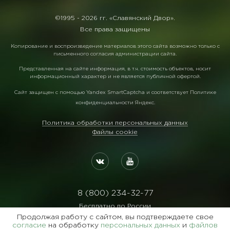
©1995 -
2026 гг. «Славянский Двор».
Все права защищены
Копирование и воспроизведение материалов этого сайта возможно только с
письменного согласия администрации сайта.
Представленная на сайте информация, в т.ч. стоимость объектов, носит
информационный характер и не является публичной офертой.
Сайт защищен с помощью
Yandex SmartCaptcha
и соответствует
Политике
конфиденциальности Яндекс
.
Политика обработки персональных данных
Файлы cookie
8 (800) 234-32-77
Бесплатно по России
Продолжая работу с сайтом, вы подтверждаете свое
Реквизиты:
согласие
на обработку
персональных данных
и
файлов