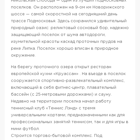
Никольская слобода — один из лучших подмосковных
поселков. Он расположен на 9-ом км Новорижского
шоссе — самой скоростной на сегодняшний день
трассе Подмосковья. Здесь сохранился удивительный
природный оазис: реликтовый сосновый бор, надежно
защищающий поселок от шума автодороги,
изумительной красоты каскад проточных прудов на
реке Липка. Поселок хорошо вписан в природное
окружение.
На берегу проточного озера открыт ресторан
европейской кухни «Круассан» . На въезде в поселок
сооружается спортивно-развлекательный комплекс,
включающий в себя фитнес-центр, плавательный
бассейн (с 25-метровыми дорожками) и сауну.
Недавно на территории поселка начал работу
теннисный клуб «Теннис Лэнд» с тремя
универсальными кортами, предназначенными как для
профессиональных занятий теннисом, так и для игры в
мини футбол.
Строится торгово-бытовой комплекс. Под