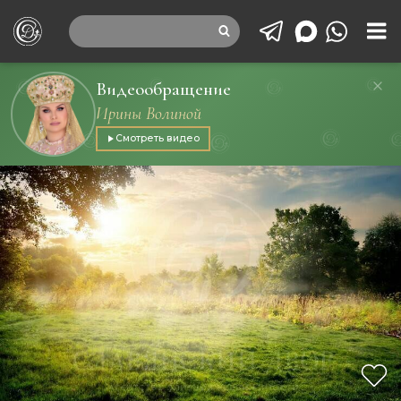
Видеообращение
Ирины Волиной
Смотреть видео