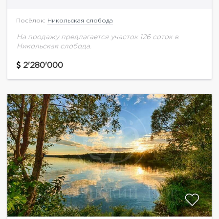
Посёлок:
Никольская слобода
На продажу предлагается участок 126 соток в
Никольская слобода.
2'280'000