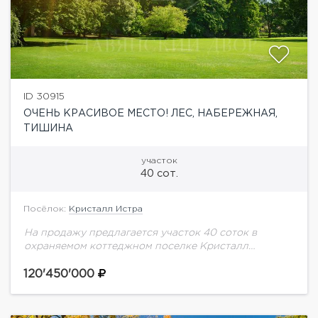
ID 30915
ОЧЕНЬ КРАСИВОЕ МЕСТО! ЛЕС, НАБЕРЕЖНАЯ,
ТИШИНА
участок
40 сот.
Посёлок:
Кристалл Истра
На продажу предлагается участок 40 соток в
охраняемом коттеджном поселке Кристалл
Истра.Очень красивое место, лес, набережная,
тишина
120'450'000