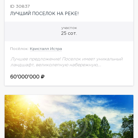
ID 30837
ЛУЧШИЙ ПОСЕЛОК НА РЕКЕ!
участок
25 сот.
Посёлок:
Кристалл Истра
Лучшее предложение! Поселок имеет уникальный
ландшафт, великолепную набережную,
инфраструктуру, а также два выезда на 15 км
Новорижского шоссе и на Ильинское шоссе с
60'000'000
удобным выездом на Рублево-Успенское...