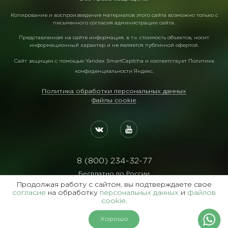
Копирование и воспроизведение материалов этого сайта возможно только с
письменного согласия администрации сайта.
Представленная на сайте информация, в т.ч. стоимость объектов, носит
информационный характер и не является публичной офертой.
Сайт защищен с помощью
Yandex SmartCaptcha
и соответствует
Политике
конфиденциальности Яндекс
.
Политика обработки персональных данных
Файлы cookie
8 (800) 234-32-77
Бесплатно по России
Продолжая работу с сайтом, вы подтверждаете свое
Реквизиты:
согласие
на обработку
персональных данных
и
файлов
ООО Агентство "Славянский Двор"
cookie
.
ИНН:7729122105 ОГРН:1027700102473
Хорошо