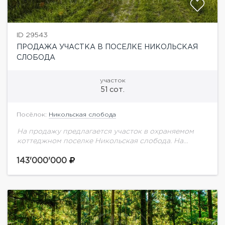
ID 29543
ПРОДАЖА УЧАСТКА В ПОСЕЛКЕ НИКОЛЬСКАЯ
СЛОБОДА
участок
51 сот.
Посёлок:
Никольская слобода
На продажу предлагается участок в охраняемом
коттеджном поселке Никольская слобода. На
участке 2 дома без отделки под снос. Участок
полевой.
143'000'000