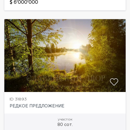
очень уютный коттеджный поселок, расположенный
6'000'000
всего в...
ID 31893
РЕДКОЕ ПРЕДЛОЖЕНИЕ
участок
80 сот.