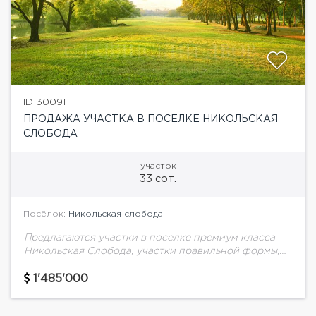
ID 30091
ПРОДАЖА УЧАСТКА В ПОСЕЛКЕ НИКОЛЬСКАЯ
СЛОБОДА
участок
33 сот.
Посёлок:
Никольская слобода
Предлагаются участки в поселке премиум класса
Никольская Слобода, участки правильной формы,
все коммуникации центральные по границе
участков.
1'485'000