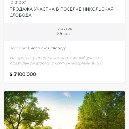
ID 31097
ПРОДАЖА УЧАСТКА В ПОСЕЛКЕ НИКОЛЬСКАЯ
СЛОБОДА
участок
55 сот.
Посёлок:
Никольская слобода
На продажу предлагается отличный участок
правильной формы с коммуникациями в КП
"Никольская слобода".Никольская слобода - один
из лучших подмосковных поселков. Он расположен
3'100'000
на 9-ом км Новорижского шоссе...