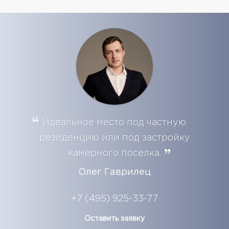
Идеальное место под частную
резиденцию или под застройку
камерного поселка.
Олег Гаврилец
+7 (495) 925-33-77
Оставить заявку