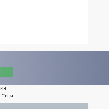
сия
 Сити