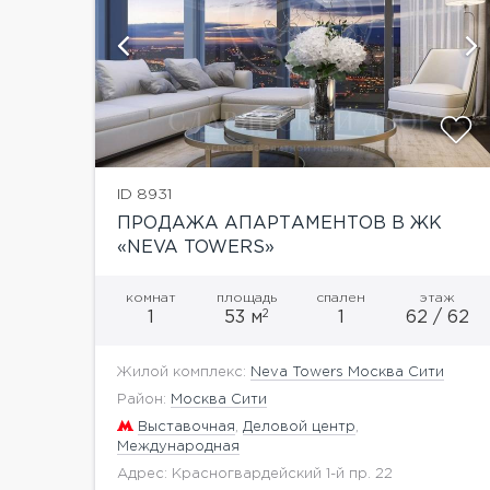
й
показать ещё 6 фотографий
ID 8931
ПРОДАЖА АПАРТАМЕНТОВ В ЖК
«NEVA TOWERS»
комнат
площадь
спален
этаж
2
1
53 м
1
62 / 62
Жилой комплекс:
Neva Towers Москва Сити
Район:
Москва Сити
Выставочная
,
Деловой центр
,
Международная
Адрес: Красногвардейский 1-й пр. 22