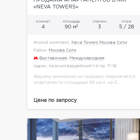
ПРОДАЖА АПАРТАМЕНТОВ В ЖК
«NEVA TOWERS»
комнат
площадь
спален
этаж
2
4
90 м
3
5 / 28
Жилой комплекс:
Neva Towers Москва Сити
Район:
Москва Сити
Выставочная
,
Международная
Адрес: Красногвардейский 1-й пр. 17-18
Вашему вниманию на продажу предлагается
апартаменты площадью 90 кв.м. на 5
этаже.Гостиная-кухня-столовая 27 кв.м.
Главная спальня с гардеробной 20 кв.м.
Цена по запросу
Ванная комната 5 кв.м. Вторая спальня 14...