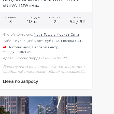
ПРОДАЖА АПАРТАМЕНТОВ В ЖК
«NEVA TOWERS»
комнат
площадь
спален
этаж
2
3
113 м
2
54 / 62
Жилой комплекс:
Neva Towers Москва Сити
Район:
Кузнецкий мост, Лубянка
,
Москва Сити
Выставочная
,
Деловой центр
,
Международная
Адрес: Красногвардейский 1-й пр. 22
Вашему вниманию предлагается апартамент
свободной планировки общей площадью 113
кв.м на 54 этаже. Проект расположен в
Москве близ современного района «Москва-
Цена по запросу
Сити». Идеальная транспортная доступность
различными видами транспорта.В...