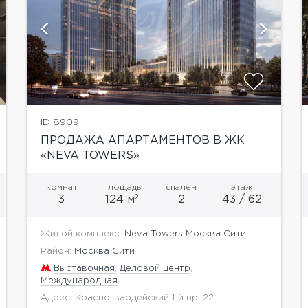
показать ещё 5 фотографий
ID 8909
ПРОДАЖА АПАРТАМЕНТОВ В ЖК
«NEVA TOWERS»
комнат
площадь
спален
этаж
2
3
124 м
2
43 / 62
Жилой комплекс:
Neva Towers Москва Сити
Район:
Москва Сити
Выставочная
,
Деловой центр
,
Международная
Адрес: Красногвардейский 1-й пр. 22