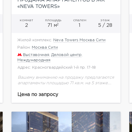
ПРОДАЖА АПАРТАМЕНТОВ В ЖК
«NEVA TOWERS»
комнат
площадь
спален
этаж
2
2
71 м
1
5 / 28
Жилой комплекс:
Neva Towers Москва Сити
Район:
Москва Сити
Выставочная
,
Деловой центр
,
Международная
Адрес: Красногвардейский 1-й пр. 17-18
Вашему вниманию на продажу предлагаются
апартаменты площадью 71 кв.м. на 5 этаже.
Гостиная-кухня-столовая 35кв.м. Спальня с
гардеробной 16 кв.м. Ванная комната 6 кв.м.
Цена по запросу
Коридор и холл (с...