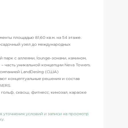
нты площадью 81,60 кв.м. на 54 этаже.
ресадочный узел до международных
 парк с аллеями, lounge-зонами, камином,
– часть уникальной концепции Neva Towers.
омпанией LandDesing (США)
ают концептуальные решения и состав
WERS.
 гольф, сквош, фитнесс, кинозал, караоке
 уточнения условий и записи на просмотр
ку.