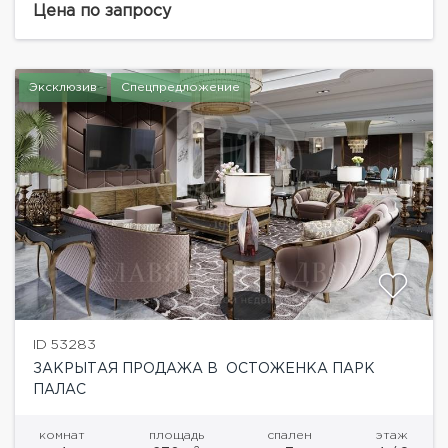
стороны, три лоджии. Можно спланировать: 3-4
Цена по запросу
спальни. Красивый вид...
Эксклюзив
Спецпредложение
ID 53283
ЗАКРЫТАЯ ПРОДАЖА В ОСТОЖЕНКА ПАРК
ПАЛАС
комнат
площадь
спален
этаж