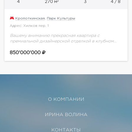
2
4
270 м
3
4 / 8
Кропоткинская
,
Парк Культуры
Адрес: Хилков пер. 1
Вашему вниманию прекрасная квартира с
премиальной дизайнерской отделкой в клубном
доме Остоженки
850'000'000
О КОМПАНИИ
ИРИНА ВОЛИНА
КОНТАКТЫ