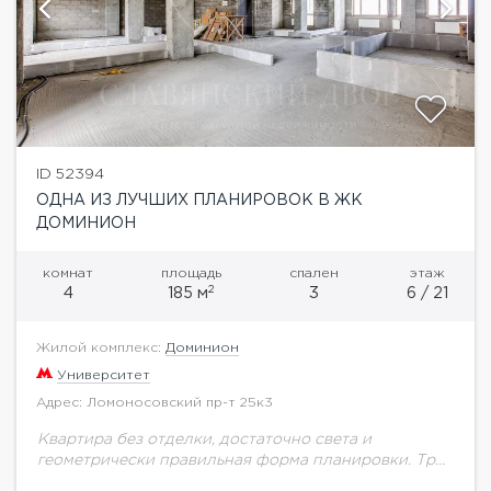
ID 52394
ОДНА ИЗ ЛУЧШИХ ПЛАНИРОВОК В ЖК
ДОМИНИОН
комнат
площадь
спален
этаж
2
4
185 м
3
6 / 21
Жилой комплекс:
Доминион
Университет
Адрес: Ломоносовский пр-т 25к3
Квартира без отделки, достаточно света и
геометрически правильная форма планировки. Три
мокрых точки. окна квартиры выходят на две