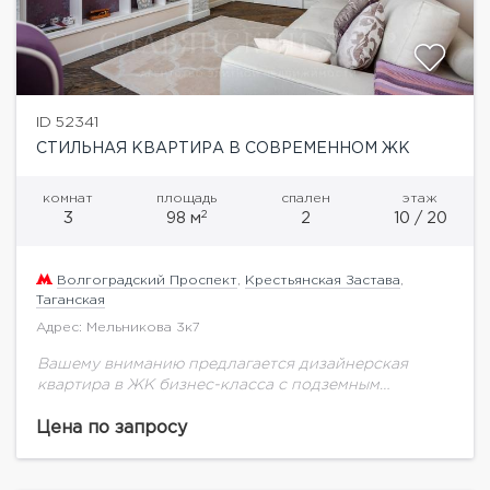
ID 52341
СТИЛЬНАЯ КВАРТИРА В СОВРЕМЕННОМ ЖК
комнат
площадь
спален
этаж
2
3
98 м
2
10 / 20
Волгоградский Проспект
,
Крестьянская Застава
,
Таганская
Адрес: Мельникова 3к7
Вашему вниманию предлагается дизайнерская
квартира в ЖК бизнес-класса с подземным
паркингом. В отделке применялись натуральные
материалы, квартира укомплектована всей мебелью
Цена по запросу
и техникой, для комфортного проживания.
Функциональной планировкой...