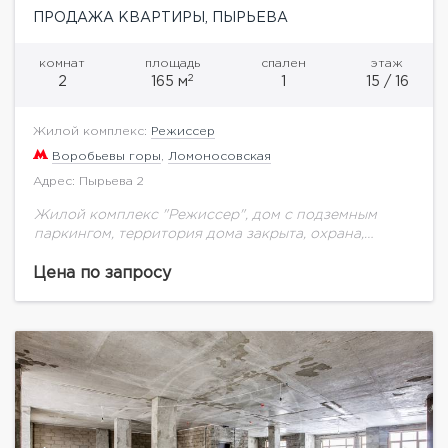
ПРОДАЖА КВАРТИРЫ, ПЫРЬЕВА
комнат
площадь
спален
этаж
2
2
165 м
1
15 / 16
Жилой комплекс:
Режиссер
Воробьевы горы
,
Ломоносовская
Адрес: Пырьева 2
Жилой комплекс "Режиссер", дом с подземным
паркингом, территория дома закрыта, охрана,
консьерж. В квартире сделан дорогостоящий
качественный ремонт, полностью оборудована
Цена по запросу
мебелью и техникой.Планировка квартиры:
гостиная, обеденная зона,...