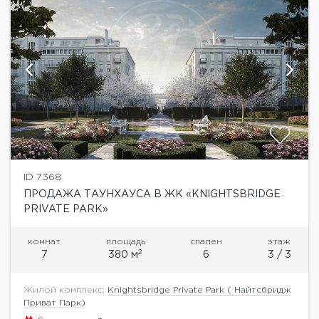
ID 7368
ПРОДАЖА ТАУНХАУСА В ЖК «KNIGHTSBRIDGE
PRIVATE PARK»
комнат
площадь
спален
этаж
2
7
380 м
6
3 / 3
Жилой комплекс:
Knightsbridge Private Park ( Найтсбридж
Приват Парк)