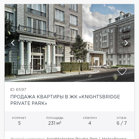
ID 6597
ПРОДАЖА КВАРТИРЫ В ЖК «KNIGHTSBRIDGE
PRIVATE PARK»
комнат
площадь
спален
этаж
2
5
231 м
4
6 / 7
Жилой комплекс:
Knightsbridge Private Park ( Найтсбридж