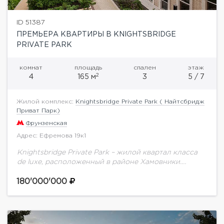
ID 51387
ПРЕМЬЕРА КВАРТИРЫ В KNIGHTSBRIDGE
PRIVATE PARK
комнат
площадь
спален
этаж
2
4
165 м
3
5 / 7
Жилой комплекс:
Knightsbridge Private Park ( Найтсбридж
Приват Парк)
Фрунзенская
Адрес: Ефремова 19к1
Knightsbridge Private Park – жилой квартал класса
de luxe, расположенный в районе Хамовники.
Архитектурный ансамбль квартала в английском
классическом стиле, состоящий из четырех
180'000'000
семиэтажных особняков, объединен масштабным...