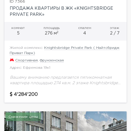
ID 7366
ПРОДАЖА КВАРТИРЫ В ЖК «KNIGHTSBRIDGE
PRIVATE PARK»
комнат
площадь
спален
этаж
2
5
276 м
4
2 / 7
Жилой комплекс:
Knightsbridge Private Park ( Найтсбридж
Приват Парк)
Спортивная
,
Фрунзенская
Адрес: Ефремова 19к1
Вашему вниманию предлагается пятикомнатная
квартира площадью 274 кв.м. 2 этаже Knightsbridge
Private Park в корпусе С (№ 2, ЛАНКАСТЕР).
Knightsbridge Private Park – жилой квартал класса
4'284'200
de...
Снижение цены