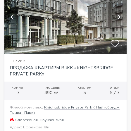
ID 7268
ПРОДАЖА КВАРТИРЫ В ЖК «KNIGHTSBRIDGE
PRIVATE PARK»
комнат
площадь
спален
этаж
2
7
490 м
5
5 / 7
Жилой комплекс:
Knightsbridge Private Park ( Найтсбридж
Приват Парк)
Спортивная
,
Фрунзенская
Адрес: Ефремова 19к1