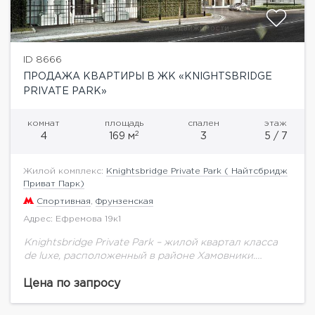
ID 8666
ПРОДАЖА КВАРТИРЫ В ЖК «KNIGHTSBRIDGE
PRIVATE PARK»
комнат
площадь
спален
этаж
2
4
169 м
3
5 / 7
Жилой комплекс:
Knightsbridge Private Park ( Найтсбридж
Приват Парк)
Спортивная
,
Фрунзенская
Адрес: Ефремова 19к1
Knightsbridge Private Park – жилой квартал класса
de luxe, расположенный в районе Хамовники.
Архитектурный ансамбль квартала в английском
классическом стиле, состоящий из четырех
Цена по запросу
семиэтажных особняков, объединен масштабным...