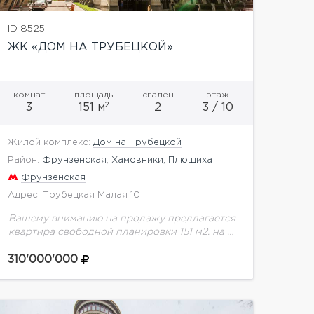
ID 8525
ЖК «ДОМ НА ТРУБЕЦКОЙ»
комнат
площадь
спален
этаж
2
3
151 м
2
3 / 10
Жилой комплекс:
Дом на Трубецкой
Район:
Фрунзенская
,
Хамовники, Плющиха
Фрунзенская
Адрес: Трубецкая Малая 10
Вашему вниманию на продажу предлагается
квартира свободной планировки 151 м2. на 3
этаже.Вид из окон - на обе
стороны.Ансамбль из трех секций,
310'000'000
выстроенный в Хамовниках, носит название...