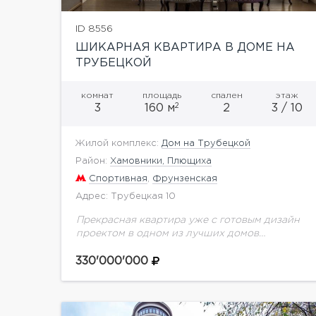
ID 8556
ШИКАРНАЯ КВАРТИРА В ДОМЕ НА
ТРУБЕЦКОЙ
комнат
площадь
спален
этаж
2
3
160 м
2
3 / 10
Жилой комплекс:
Дом на Трубецкой
Район:
Хамовники, Плющиха
Спортивная
,
Фрунзенская
Адрес: Трубецкая 10
Прекрасная квартира уже с готовым дизайн
проектом в одном из лучших домов
Хамовников. По проекту запланирована
очень грамотная планировка: большая
330'000'000
гостиная с зоной столовой, выходящая
окнами в...