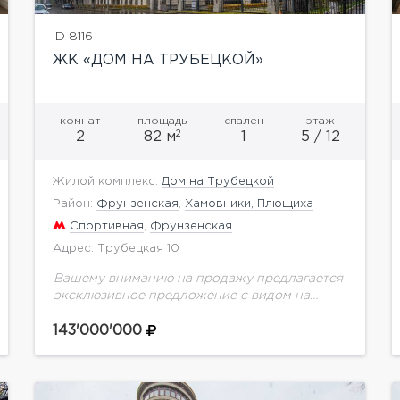
ID 8116
ЖК «ДОМ НА ТРУБЕЦКОЙ»
комнат
площадь
спален
этаж
2
2
82 м
1
5 / 12
Жилой комплекс:
Дом на Трубецкой
Район:
Фрунзенская
,
Хамовники, Плющиха
Спортивная
,
Фрунзенская
Адрес: Трубецкая 10
Вашему вниманию на продажу предлагается
эксклюзивное предложение с видом на
усадьбу Трубецких. Квартира без
отделки.Элитный клубный дом по адресу
143'000'000
Трубецкая, дом 10 с мягкими
архитектурными формами и...