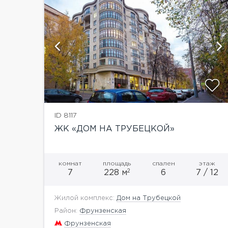
й
ID 8117
ЖК «ДОМ НА ТРУБЕЦКОЙ»
комнат
площадь
спален
этаж
2
7
228 м
6
7 / 12
Жилой комплекс:
Дом на Трубецкой
Район:
Фрунзенская
Фрунзенская