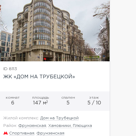
показат
ID 8113
ЖК «ДОМ НА ТРУБЕЦКОЙ»
комнат
площадь
спален
этаж
2
6
147 м
5
5 / 10
Жилой комплекс:
Дом на Трубецкой
Район:
Фрунзенская
,
Хамовники, Плющиха
Спортивная
,
Фрунзенская