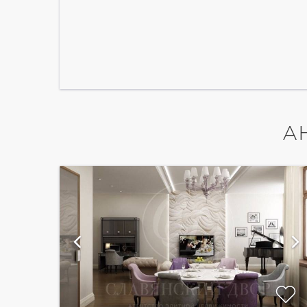
А
ий
показать ещё 6 фотографий