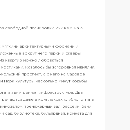
а свободной планировки 227 кв.м. на 3
 с мягкими архитектурными формами и
оженные вокруг него парки и скверы.
 Из квартир можно любоваться
 мостиками. Казалось бы загородная идиллия.
мольский проспект, а с него на Садовое
и Парк культуры несколько минут ходьбы.
гатая внутренняя инфраструктура. Два
тречаются даже в комплексах клубного типа:
кинозалом, тренажерный зал, бассейн, бани,
й сад, библиотека, бильярдная, комната для