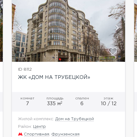
показать ещё 2 фотографии
ID 8112
ЖК «ДОМ НА ТРУБЕЦКОЙ»
комнат
площадь
спален
этаж
2
7
335 м
6
10 / 12
Жилой комплекс:
Дом на Трубецкой
Район:
Центр
Спортивная
,
Фрунзенская