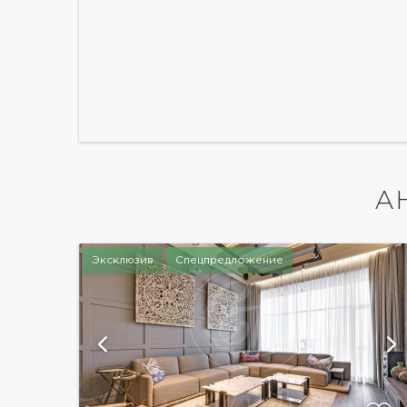
А
Эксклюзив
Спецпредложение
й
показать ещё 5 фотографий