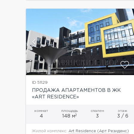
й
показать ещё 19 фотографий
ID 51129
ПРОДАЖА АПАРТАМЕНТОВ В ЖК
«ART RESIDENCE»
комнат
площадь
спален
этаж
2
4
148 м
3
3 / 6
Жилой комплекс:
Art Residence (Арт Резиденс)