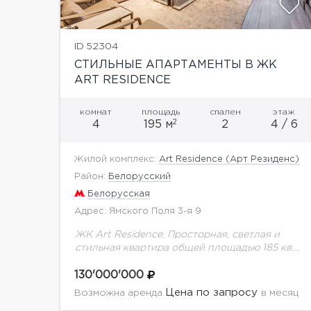
ID 52304
СТИЛЬНЫЕ АПАРТАМЕНТЫ В ЖК
ART RESIDENCE
комнат
площадь
спален
этаж
2
4
195 м
2
4 / 6
Жилой комплекс:
Art Residence (Арт Резиденс)
Район:
Белорусский
Белорусская
Адрес: Ямского Поля 3-я 9
ЖК Art Residence. Просторная, светлая и
стильная квартира общей площадью 185 кв.м.
Высота потолков 4,5 метра. Новый
дизайнерский ремонт. Квартира полностью
130'000'000
меблирована и оснащена всей необходимой
Цена по запросу
Возможна аренда
в месяц
техникой....