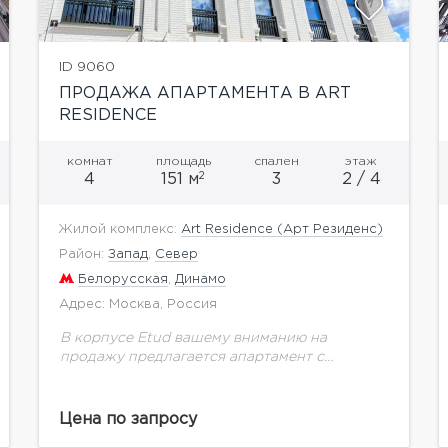
ID 9060
ПРОДАЖА АПАРТАМЕНТА В ART
RESIDENCE
комнат
площадь
спален
этаж
2
4
151 м
3
2 / 4
Жилой комплекс:
Art Residence (Арт Резиденс)
Район:
Запад
,
Север
Белорусская
,
Динамо
Адрес: Москва, Россия
В корпусе Etud вашему вниманию на
продажу предлагается апартамент с
ремонтом общей площадью 150,6 м.кв. на
втором этаже. Высота потолка 3,3 м. Art
Residence – это принципиально...
Цена по запросу