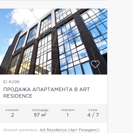
показать
ID 8296
ПРОДАЖА АПАРТАМЕНТА В ART
RESIDENCE
комнат
площадь
спален
этаж
2
2
97 м
1
4 / 7
Жилой комплекс:
Art Residence (Арт Резиденс)