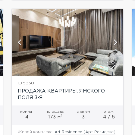
показать ещё 6 фотографий
ID 53301
ПРОДАЖА КВАРТИРЫ, ЯМСКОГО
ПОЛЯ 3-Я
комнат
площадь
спален
этаж
2
4
173 м
3
4 / 6
Жилой комплекс:
Art Residence (Арт Резиденс)