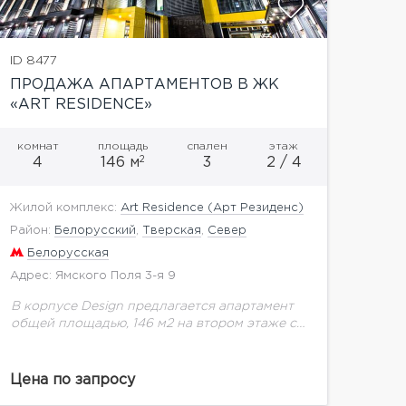
ID 8477
ПРОДАЖА АПАРТАМЕНТОВ В ЖК
«ART RESIDENCE»
комнат
площадь
спален
этаж
2
4
146 м
3
2 / 4
Жилой комплекс:
Art Residence (Арт Резиденс)
Район:
Белорусский
,
Тверская
,
Север
Белорусская
Адрес: Ямского Поля 3-я 9
В корпусе Design предлагается апартамент
общей площадью, 146 м2 на втором этаже с
отделкой white box light. Высота потолка 3,3
м. Art Residence – это принципиально
новый,...
Цена по запросу