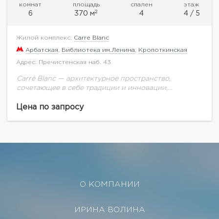
комнат
площадь
спален
этаж
2
6
370 м
4
4 / 5
Жилой комплекс:
Carre Blanc
Арбатская
,
Библиотека им.Ленина
,
Кропоткинская
Адрес: Пречистенская наб. 43
Carré Blanc — архитектурное пространство,
сочетающее в себе традиции и инновации,
идеальную своей простотой форму и доведенное
до совершенства понимание комфорта,
Цена по запросу
безопасности и экологичности. В этом элегантном...
О КОМПАНИИ
ИРИНА ВОЛИНА