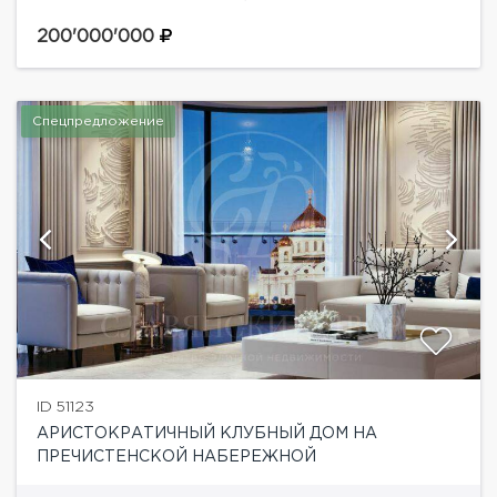
Функциональная планировка: прихожая, гостевой
санузел с постирочной, гостиная-кухня-столовая,
200'000'000
грамотно спланированное пространство спален
отделено раздвижной дверью, две...
Спецпредложение
ID 51123
АРИСТОКРАТИЧНЫЙ КЛУБНЫЙ ДОМ НА
ПРЕЧИСТЕНСКОЙ НАБЕРЕЖНОЙ