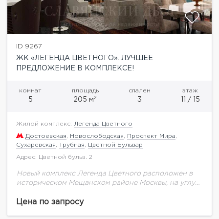
ID 9267
ЖК «ЛЕГЕНДА ЦВЕТНОГО». ЛУЧШЕЕ
ПРЕДЛОЖЕНИЕ В КОМПЛЕКСЕ!
комнат
площадь
спален
этаж
2
5
205 м
3
11 / 15
Жилой комплекс:
Легенда Цветного
Достоевская
,
Новослободская
,
Проспект Мира
,
Сухаревская
,
Трубная
,
Цветной Бульвар
Адрес: Цветной бульв. 2
Новый комплекс Легенда Цветного расположен в
историческом Мещанском районе Москвы, на углу
Цветного и Рождественского бульваров, всего в 180
м от станции метро Трубная. В шаговой
Цена по запросу
доступности...