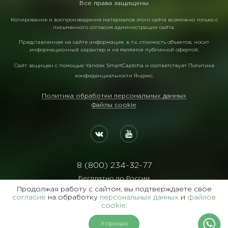
Все права защищены
Копирование и воспроизведение материалов этого сайта возможно только с
письменного согласия администрации сайта.
Представленная на сайте информация, в т.ч. стоимость объектов, носит
информационный характер и не является публичной офертой.
Сайт защищен с помощью
Yandex SmartCaptcha
и соответствует
Политике
конфиденциальности Яндекс
.
Политика обработки персональных данных
Файлы cookie
8 (800) 234-32-77
Бесплатно по России
Продолжая работу с сайтом, вы подтверждаете свое
Реквизиты:
согласие
на обработку
персональных данных
и
файлов
ООО Агентство "Славянский Двор"
cookie
.
ИНН:7729122105 ОГРН:1027700102473
Хорошо