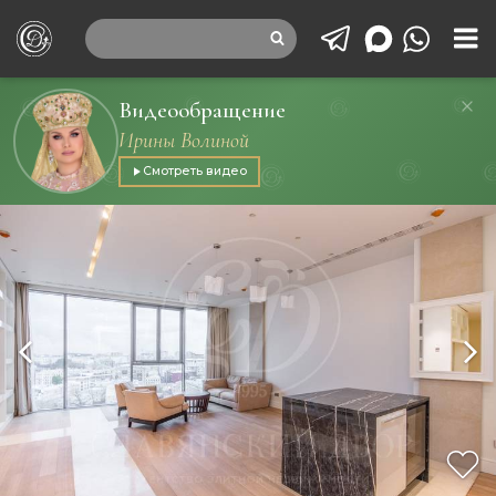
Видеообращение
Ирины Волиной
Смотреть видео