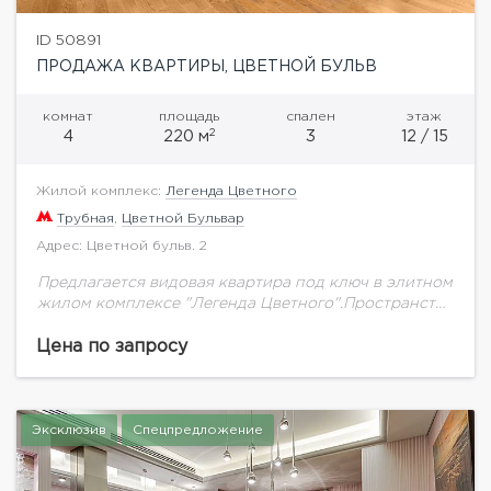
ID 50891
ПРОДАЖА КВАРТИРЫ, ЦВЕТНОЙ БУЛЬВ
комнат
площадь
спален
этаж
2
4
220 м
3
12 / 15
Жилой комплекс:
Легенда Цветного
Трубная
,
Цветной Бульвар
Адрес: Цветной бульв. 2
Предлагается видовая квартира под ключ в элитном
жилом комплексе "Легенда Цветного".Пространство
спланировано следующим образом: кухня-гостиная,
мастер-спальня со своей гардеробной и санузлом,
Цена по запросу
детская, гостевая комната, гостевой
санузел.Выполнена дорогостоящая...
Эксклюзив
Спецпредложение