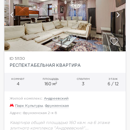
ID 51130
РЕСПЕКТАБЕЛЬНАЯ КВАРТИРА
комнат
площадь
спален
этаж
2
4
160 м
3
6 / 12
Жилой комплекс:
Андреевский
Парк Культуры
,
Фрунзенская
Адрес: Фрунзенская 2-я 8
Квартира общей площадью 160 кв.м. на 6 этаже
элитного комплекса "Андреевский".